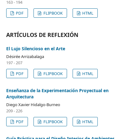
163 - 194
PDF
FLIPBOOK
HTML
ARTÍCULOS DE REFLEXIÓN
El Lujo Silencioso en el Arte
Désirée Arrizabalaga
197 - 207
PDF
FLIPBOOK
HTML
Enseñanza de la Experimentación Proyectual en
Arquitectura
Diego Xavier Hidalgo-Burneo
209 - 226
PDF
FLIPBOOK
HTML
Guía Práctica para el Diseño Interior de Ambientes