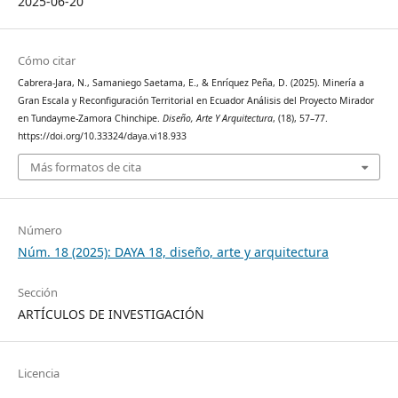
2025-06-20
Cómo citar
Cabrera-Jara, N., Samaniego Saetama, E., & Enríquez Peña, D. (2025). Minería a
Gran Escala y Reconfiguración Territorial en Ecuador Análisis del Proyecto Mirador
en Tundayme-Zamora Chinchipe.
Diseño, Arte Y Arquitectura
, (18), 57–77.
https://doi.org/10.33324/daya.vi18.933
Más formatos de cita
Número
Núm. 18 (2025): DAYA 18, diseño, arte y arquitectura
Sección
ARTÍCULOS DE INVESTIGACIÓN
Licencia