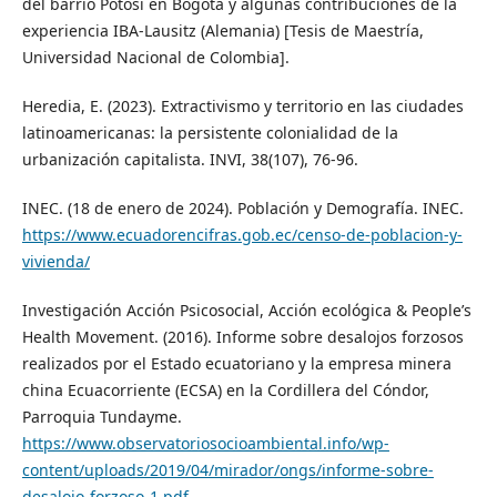
del barrio Potosí en Bogotá y algunas contribuciones de la
experiencia IBA-Lausitz (Alemania) [Tesis de Maestría,
Universidad Nacional de Colombia].
Heredia, E. (2023). Extractivismo y territorio en las ciudades
latinoamericanas: la persistente colonialidad de la
urbanización capitalista. INVI, 38(107), 76-96.
INEC. (18 de enero de 2024). Población y Demografía. INEC.
https://www.ecuadorencifras.gob.ec/censo-de-poblacion-y-
vivienda/
Investigación Acción Psicosocial, Acción ecológica & People’s
Health Movement. (2016). Informe sobre desalojos forzosos
realizados por el Estado ecuatoriano y la empresa minera
china Ecuacorriente (ECSA) en la Cordillera del Cóndor,
Parroquia Tundayme.
https://www.observatoriosocioambiental.info/wp-
content/uploads/2019/04/mirador/ongs/informe-sobre-
desalojo-forzoso-1.pdf