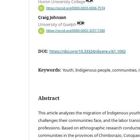
Huron University College
https://orcid.org/0000-0003-0006-7574
Craig Johnson
University of Guelph
https://orcid.org/0000-0002-3257-7280
DOI:
https://doi.org/10.33324/dicere.v3i1.1092
Keywords:
Youth, Indigenous people, communities, 
Abstract
This article analyzes the migration of Indigenous youth 
challenges their communities face, and the labor trans
professions. Based on ethnographic research conducte
communities in the provinces of Chimborazo, Cotopaxi