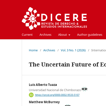
Current
Archives
About
Author guidelines
Home
/
Archives
/
Vol. 3 No. 1 (2026)
/
Internatio
The Uncertain Future of E
Luis Alberto Tuaza
Universidad Nacional de Chimborazo
https://orcid.org/0000-0002-9533-5107
Matthew McBurney