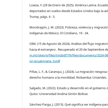
Loaiza, Y. (29 de Enero de 2025). América Latina. Ecuad
deportados en vuelos desde Estados Unidos bajo la ad
Trump, págs. 4 - 5.
Mondragón, J. M. (2023). Pobreza, violencia y migració
indígenas de México. El Cotidiano, 19 - 34.
OIM. (15 de Agosto de 2024). Análisis del flujo migrato
hacia el extranjero . Recuperado el 20 de Septiembre d
m.int/sites/g/files/tmzbdl776/files/documents/2024-08
on-ecuatoriana_0.pdf
Piñas, L. F., & Caranqui, J. (2024). La migración riesgosa
derecho humano a la movilidad. Riobamba: Uniandes.
Salgado, M. (2022). Estado y desarrollo en el gobierno d
Quito: Universidad Andina Simón Bolívar.
Sánchez-Parga, J. (2013). Qué significa ser indígena para