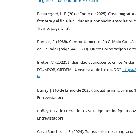
-llegan-ecuador-durante-2024.html
Beauregard, L. P. (20 de Enero de 2025). Crisis migratori
frontera y el fin a la ciudadanía por nacimiento: las p
Trump, págs. 2 - 3.
Bonifaz, E. (1988). Comportamiento. En C. Malo Gonzál
del Ecuador (págs. 443 - 503). Quito: Corporaci{on Edit
Bretón, V. (2022). Indianidad evanescente en los Andes
ECUADOR, GIEDEM - Universitat de Lleida. DOI:
https:/
ia
Buñay, J. (10 de Enero de 2025). Industria inmobiliaria. (
Entrevistador)
Buñay, R. (7 de Enero de 2025). Dirigentes indígenas jóv
Entrevistador)
Calva Sánchez, L. E. (2024). Transiciones de la migració