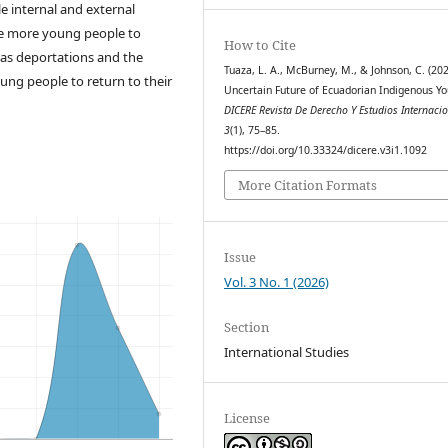
e internal and external
ge more young people to
How to Cite
h as deportations and the
Tuaza, L. A., McBurney, M., & Johnson, C. (202
ung people to return to their
Uncertain Future of Ecuadorian Indigenous Yo
DICERE Revista De Derecho Y Estudios Internaci
3
(1), 75–85.
https://doi.org/10.33324/dicere.v3i1.1092
More Citation Formats
Issue
Vol. 3 No. 1 (2026)
Section
International Studies
License