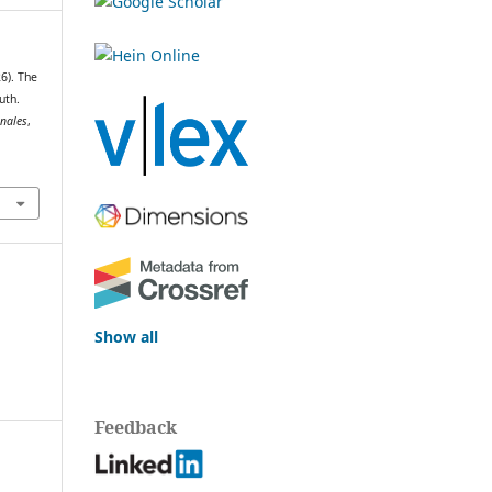
6). The
uth.
onales
,
Show all
Feedback