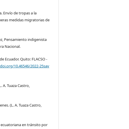
a. Envío de tropas a la
rimeras medidas migratorias de
ez, Pensamiento indigenista
ora Nacional.
 de Ecuador. Quito: FLACSO -
/doi.org/10.46546/2022-25sav
L. A. Tuaza Castro,
enes. (L. A. Tuaza Castro,
n ecuatoriana en tránsito por