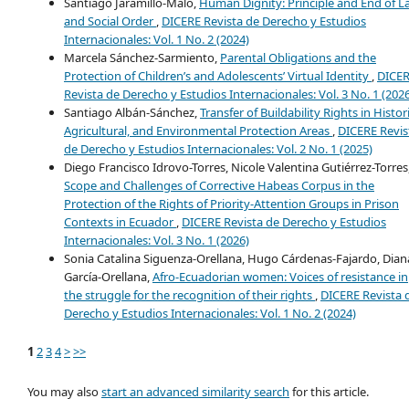
Santiago Jaramillo-Malo,
Human Dignity: Principle and End of L
and Social Order
,
DICERE Revista de Derecho y Estudios
Internacionales: Vol. 1 No. 2 (2024)
Marcela Sánchez-Sarmiento,
Parental Obligations and the
Protection of Children’s and Adolescents’ Virtual Identity
,
DICE
Revista de Derecho y Estudios Internacionales: Vol. 3 No. 1 (202
Santiago Albán-Sánchez,
Transfer of Buildability Rights in Histori
Agricultural, and Environmental Protection Areas
,
DICERE Revis
de Derecho y Estudios Internacionales: Vol. 2 No. 1 (2025)
Diego Francisco Idrovo-Torres, Nicole Valentina Gutiérrez-Torres
Scope and Challenges of Corrective Habeas Corpus in the
Protection of the Rights of Priority-Attention Groups in Prison
Contexts in Ecuador
,
DICERE Revista de Derecho y Estudios
Internacionales: Vol. 3 No. 1 (2026)
Sonia Catalina Siguenza-Orellana, Hugo Cárdenas-Fajardo, Dian
García-Orellana,
Afro-Ecuadorian women: Voices of resistance in
the struggle for the recognition of their rights
,
DICERE Revista 
Derecho y Estudios Internacionales: Vol. 1 No. 2 (2024)
1
2
3
4
>
>>
You may also
start an advanced similarity search
for this article.