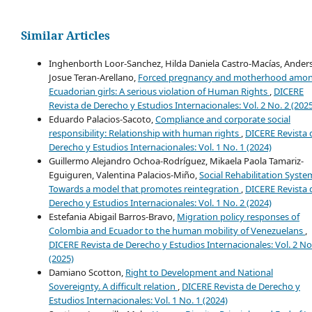
Similar Articles
Inghenborth Loor-Sanchez, Hilda Daniela Castro-Macías, Ander
Josue Teran-Arellano,
Forced pregnancy and motherhood amo
Ecuadorian girls: A serious violation of Human Rights
,
DICERE
Revista de Derecho y Estudios Internacionales: Vol. 2 No. 2 (202
Eduardo Palacios-Sacoto,
Compliance and corporate social
responsibility: Relationship with human rights
,
DICERE Revista 
Derecho y Estudios Internacionales: Vol. 1 No. 1 (2024)
Guillermo Alejandro Ochoa-Rodríguez, Mikaela Paola Tamariz-
Eguiguren, Valentina Palacios-Miño,
Social Rehabilitation Syste
Towards a model that promotes reintegration
,
DICERE Revista 
Derecho y Estudios Internacionales: Vol. 1 No. 2 (2024)
Estefania Abigail Barros-Bravo,
Migration policy responses of
Colombia and Ecuador to the human mobility of Venezuelans
,
DICERE Revista de Derecho y Estudios Internacionales: Vol. 2 No
(2025)
Damiano Scotton,
Right to Development and National
Sovereignty. A difficult relation
,
DICERE Revista de Derecho y
Estudios Internacionales: Vol. 1 No. 1 (2024)