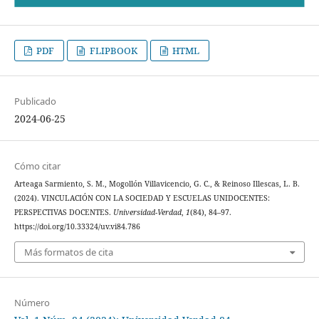
PDF
FLIPBOOK
HTML
Publicado
2024-06-25
Cómo citar
Arteaga Sarmiento, S. M., Mogollón Villavicencio, G. C., & Reinoso Illescas, L. B.
(2024). VINCULACIÓN CON LA SOCIEDAD Y ESCUELAS UNIDOCENTES:
PERSPECTIVAS DOCENTES.
Universidad-Verdad
,
1
(84), 84–97.
https://doi.org/10.33324/uv.vi84.786
Más formatos de cita
Número