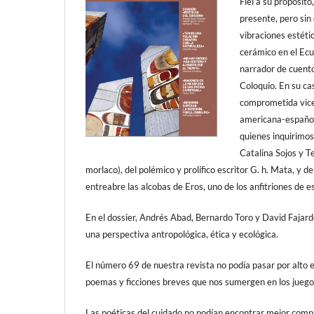
Fiel a su propósit
presente, pero sin 
vibraciones estéti
cerámico en el Ec
narrador de cuentos
Coloquio. En su ca
comprometida vicer
americana-española
quienes inquirimo
Catalina Sojos y T
morlaco), del polémico y prolífico escritor G. h. Mata, y 
entreabre las alcobas de Eros, uno de los anfitriones de es
En el dossier, Andrés Abad, Bernardo Toro y David Fajard
una perspectiva antropológica, ética y ecológica.
El número 69 de nuestra revista no podía pasar por alto e
poemas y ficciones breves que nos sumergen en los juego
Las poéticas del cuidado no podían encontrar mejor comp