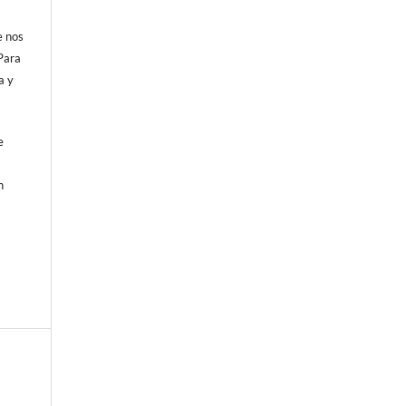
e nos
Para
a y
e
n