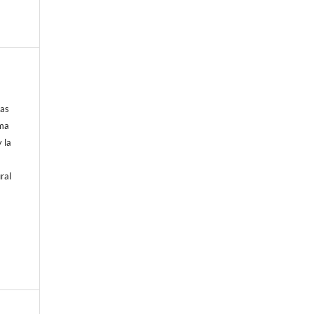
las
uma
 la
ral