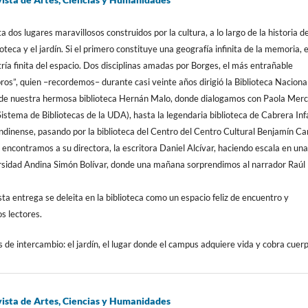
ta dos lugares maravillosos construidos por la cultura, a lo largo de la historia de
oteca y el jardín. Si el primero constituye una geografía infinita de la memoria, e
tría finita del espacio. Dos disciplinas amadas por Borges, el más entrañable
bros”, quien –recordemos– durante casi veinte años dirigió la Biblioteca Naciona
de nuestra hermosa biblioteca Hernán Malo, donde dialogamos con Paola Mer
istema de Bibliotecas de la UDA), hasta la legendaria biblioteca de Cabrera In
ondinense, pasando por la biblioteca del Centro del Centro Cultural Benjamín Ca
e encontramos a su directora, la escritora Daniel Alcívar, haciendo escala en un
ersidad Andina Simón Bolívar, donde una mañana sorprendimos al narrador Raúl
sta entrega se deleita en la biblioteca como un espacio feliz de encuentro y
s lectores.
 de intercambio: el jardín, el lugar donde el campus adquiere vida y cobra cuerp
sta de Artes, Ciencias y Humanidades