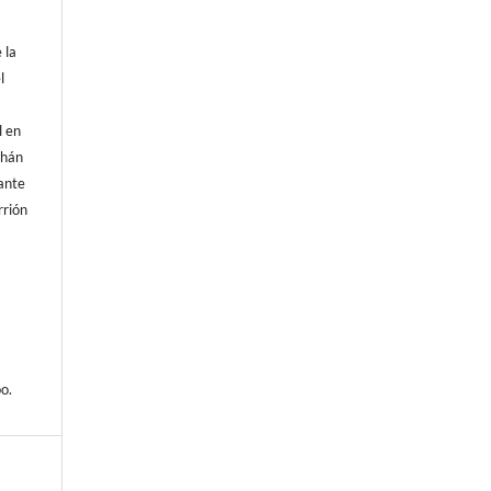
 la
l
l en
chán
fante
rrión
a
o.