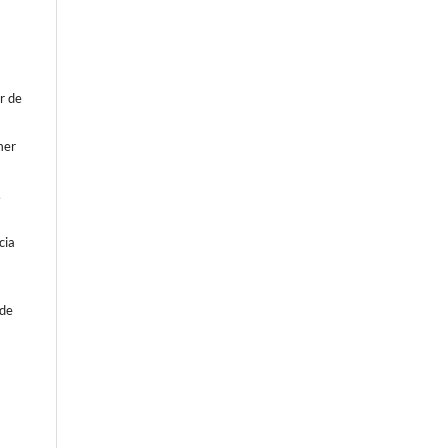
or de
mer
,
cia
sde