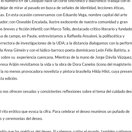
o, el número 69 de
Coloquio
hace un corte sincrónico y diacrónico: trabaja con el
dejar de mirar al pasado en busca de señales de identidad, lecciones éticas,
cas. En esta ocasión conversamos con Eduardo Vega, nombre capital del arte
uador; con Oswaldo Encalada, ilustre exdocente de nuestra comunidad y gran
 breves y ficción infantil; con Marco Tello, destacado crítico literario y fundad
sa de campo, en Paute, entrevistamos a Raffaella Ansaloni, la polifacética y
rectora de investigaciones de la UDA; a la distancia dialogamos con la perfor
 Anna Gimein y con el lúdico-barroco poeta dominicano León Félix Batista, a
s sobre su experiencia cuencana. Mientras de la mano de Jorge Dávila Vázquez
eresa Arijón revisitamos la vida y la obra de Dora Canelos (icono del magisterio
de la no menos provocadora novelista y pintora brasileña Hilda Hilst, cuya presen
ta edición.
o nos ofrecen sesudas y consistentes reflexiones sobre el tema del cuidado de
l rito erótico que evoca la cifra. Para celebrar el deseo reunimos un puñado de
s y ceremonias del deseo.
añía que las poéticas del deseo. Si sabemos cuidar el mundo, también cuidamos