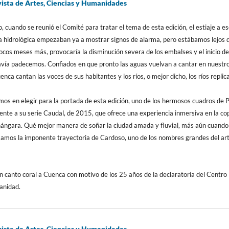
sta de Artes, Ciencias y Humanidades
, cuando se reunió el Comité para tratar el tema de esta edición, el estiaje a es
ía hidrológica empezaban ya a mostrar signos de alarma, pero estábamos lejos 
ocos meses más, provocaría la disminución severa de los embalses y el inicio de
vía padecemos. Confiados en que pronto las aguas vuelvan a cantar en nuestr
nca cantan las voces de sus habitantes y los ríos, o mejor dicho, los ríos replic
os en elegir para la portada de esta edición, uno de los hermosos cuadros de 
nte a su serie Caudal, de 2015, que ofrece una experiencia inmersiva en la co
hángara. Qué mejor manera de soñar la ciudad amada y fluvial, más aún cuando
amos la imponente trayectoria de Cardoso, uno de los nombres grandes del ar
un canto coral a Cuenca con motivo de los 25 años de la declaratoria del Centro
anidad.
sta de Artes, Ciencias y Humanidades