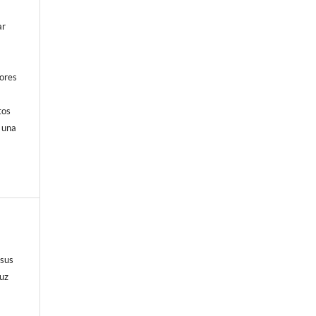
ar
dores
tos
 una
 sus
luz