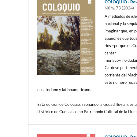
COLOQUIO - Revi
Núm. 73 (2024)
A mediados de julio
nacional y la sequ
imaginar que, en p
apagones que toda
ríos –porque en Cue
cantar
morlaco–, no dudam
Cardoso pertenecie
corriente del Mac
este número repas
ecuatoriano y latinoamericano.
Esta edición de Coloquio, «Soñando la ciudad fluvial», es 
Histórico de Cuenca como Patrimonio Cultural de la Hum
COLOQUIO - Revi