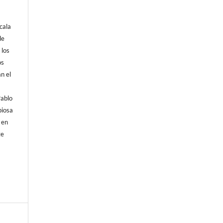
cala
de
 los
os
an el
Pablo
piosa
 en
te