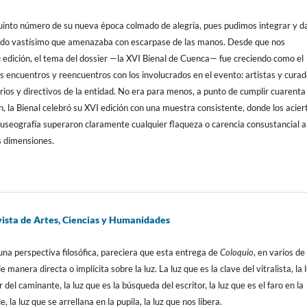
quinto número de su nueva época colmado de alegría, pues pudimos integrar y d
ido vastísimo que amenazaba con escarpase de las manos. Desde que nos
edición, el tema del dossier —la XVI Bienal de Cuenca— fue creciendo como el
los encuentros y reencuentros con los involucrados en el evento: artistas y cura
arios y directivos de la entidad. No era para menos, a punto de cumplir cuarenta
n, la Bienal celebró su XVI edición con una muestra consistente, donde los acier
museografía superaron claramente cualquier flaqueza o carencia consustancial a
s dimensiones.
sta de Artes, Ciencias y Humanidades
na perspectiva filosófica, pareciera que esta entrega de
Coloquio
, en varios de
e manera directa o implícita sobre la luz. La luz que es la clave del vitralista, la 
del caminante, la luz que es la búsqueda del escritor, la luz que es el faro en la
, la luz que se arrellana en la pupila, la luz que nos libera.