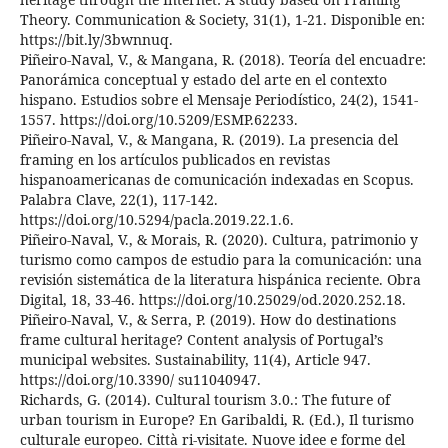
Theory. Communication & Society, 31(1), 1-21. Disponible en:
https://bit.ly/3bwnnuq.
Piñeiro-Naval, V., & Mangana, R. (2018). Teoría del encuadre:
Panorámica conceptual y estado del arte en el contexto
hispano. Estudios sobre el Mensaje Periodístico, 24(2), 1541-
1557. https://doi.org/10.5209/ESMP.62233.
Piñeiro-Naval, V., & Mangana, R. (2019). La presencia del
framing en los artículos publicados en revistas
hispanoamericanas de comunicación indexadas en Scopus.
Palabra Clave, 22(1), 117-142.
https://doi.org/10.5294/pacla.2019.22.1.6.
Piñeiro-Naval, V., & Morais, R. (2020). Cultura, patrimonio y
turismo como campos de estudio para la comunicación: una
revisión sistemática de la literatura hispánica reciente. Obra
Digital, 18, 33-46. https://doi.org/10.25029/od.2020.252.18.
Piñeiro-Naval, V., & Serra, P. (2019). How do destinations
frame cultural heritage? Content analysis of Portugal’s
municipal websites. Sustainability, 11(4), Article 947.
https://doi.org/10.3390/ su11040947.
Richards, G. (2014). Cultural tourism 3.0.: The future of
urban tourism in Europe? En Garibaldi, R. (Ed.), Il turismo
culturale europeo. Città ri-visitate. Nuove idee e forme del