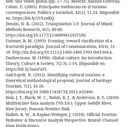
Red: una visión global (pp. 27-75). Madrid: Alianza Editorial.
Cohen, E. (2005). Principales tendencias en el turismo
contemporáneo. Política y Sociedad, 42(1), 11-24. Disponible
en: https://bit.ly/2UEzxKQ.
Denzin, N. K. (2012). Triangulation 2.0. Journal of Mixed
Methods Research, 6(2), 80-88.
https://doi.org/10.1177/1558689812437186.
Entman, R. M. (1993). Framing: toward clarification of a
fractured paradigm. Journal of Communication, 43(4), 51-
58. http://dx.doi.org/10.1111/j.1460-2466.1993.tb01304.x.
Featherstone, M. (1990). Global culture: An introduction.
Theory, Culture & Society, 7(2-3), 1-14. Disponible en:
https://bit.ly/3amFuTi.
Galí-Espelt, N. (2012). Identifying cultural tourism: a
theoretical methodological proposal. Journal of heritage
Tourism, 7(1), 45-58.
https://doi.org/10.1080/1743873X.2011.632480.
Hair, J. F., Black, W. C., Babin, B. J., & Anderson, R. E. (2010).
Multivariate data analysis (7th Ed.). Upper Saddle River,
New Jersey: Pearson Prentice Hall.
Hallett, R. W., & Kaplan-Weinger, J. (2010). Official Tourism
Websites: A Discourse Analysis Perspective. Bristol: Channel
View Publications.