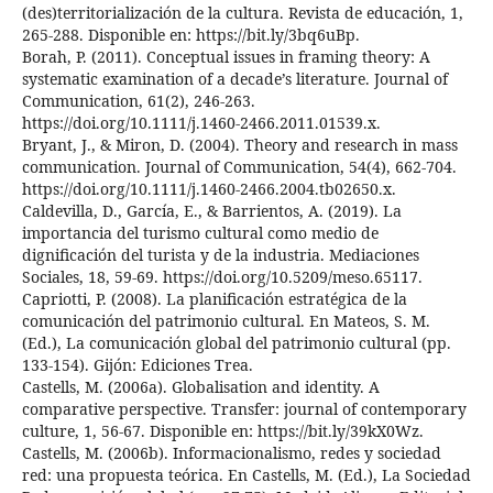
(des)territorialización de la cultura. Revista de educación, 1,
265-288. Disponible en: https://bit.ly/3bq6uBp.
Borah, P. (2011). Conceptual issues in framing theory: A
systematic examination of a decade’s literature. Journal of
Communication, 61(2), 246-263.
https://doi.org/10.1111/j.1460-2466.2011.01539.x.
Bryant, J., & Miron, D. (2004). Theory and research in mass
communication. Journal of Communication, 54(4), 662-704.
https://doi.org/10.1111/j.1460-2466.2004.tb02650.x.
Caldevilla, D., García, E., & Barrientos, A. (2019). La
importancia del turismo cultural como medio de
dignificación del turista y de la industria. Mediaciones
Sociales, 18, 59-69. https://doi.org/10.5209/meso.65117.
Capriotti, P. (2008). La planificación estratégica de la
comunicación del patrimonio cultural. En Mateos, S. M.
(Ed.), La comunicación global del patrimonio cultural (pp.
133-154). Gijón: Ediciones Trea.
Castells, M. (2006a). Globalisation and identity. A
comparative perspective. Transfer: journal of contemporary
culture, 1, 56-67. Disponible en: https://bit.ly/39kX0Wz.
Castells, M. (2006b). Informacionalismo, redes y sociedad
red: una propuesta teórica. En Castells, M. (Ed.), La Sociedad