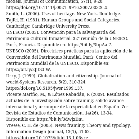
models. Journal of Communication, 57(1), 9-20.
https://doi.org/10.1111/j.0021- 9916.2007.00326.x.
Smith, L. (2006). Uses of heritage. New York: Routledge.
Tajfel, H. (1981). Human Groups and Social Categories.
Cambridge: Cambridge University Press.
UNESCO (2003). Convención para la salvaguarda del
Patrimonio Cultural Inmaterial. 32ª reunión de la UNESCO.
París, Francia. Disponible en: https://bit.ly/3bpAai7.
UNESCO (2005). Directrices prácticas para la aplicación de la
Convención del Patrimonio Mundial. París: Centro del
Patrimonio Mundial de la UNESCO. Disponible en:
https://bit.ly/2JjDzCW.
Urry, J. (1999). Globalization and citizenship. Journal of
world-Systems Research, 5(2), 310-324.
https://doi.org/10.5195/jwsr.1999.137.
Vicente-Mariño, M., & López-Rabadán, P. (2009). Resultados
actuales de la investigación sobre framing: sólido avance
internacional y arranque de la especialidad en España. Zer.
Revista de Estudios de Comunicación, 14(26), 13-34.
Disponible en: https://bit.ly/3dwjxDm.
Vreese, C. H. de (2005). News framing: Theory and typology.
Information Design Journal, 13(1), 51-62.
https://doi.org/10.1075/idjdd.13.1.06vre.