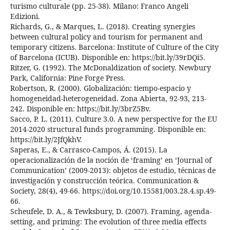
turismo culturale (pp. 25-38). Milano: Franco Angeli
Edizioni.
Richards, G., & Marques, L. (2018). Creating synergies
between cultural policy and tourism for permanent and
temporary citizens. Barcelona: Institute of Culture of the City
of Barcelona (ICUB). Disponible en: https://bit.ly/39rDQi5.
Ritzer, G. (1992). The McDonaldization of society. Newbury
Park, California: Pine Forge Press.
Robertson, R. (2000). Globalización: tiempo-espacio y
homogeneidad-heterogeneidad. Zona Abierta, 92-93, 213-
242. Disponible en: https://bit.ly/3brZ5Bv.
Sacco, P. L. (2011). Culture 3.0. A new perspective for the EU
2014-2020 structural funds programming. Disponible en:
https://bit.ly/2JfQkhV.
Saperas, E., & Carrasco-Campos, Á. (2015). La
operacionalización de la noción de ‘framing’ en ‘Journal of
Communication’ (2009-2013): objetos de estudio, técnicas de
investigación y construcción teórica. Communication &
Society, 28(4), 49-66. https://doi.org/10.15581/003.28.4.sp.49-
66.
Scheufele, D. A., & Tewksbury, D. (2007). Framing, agenda-
setting, and priming: The evolution of three media effects