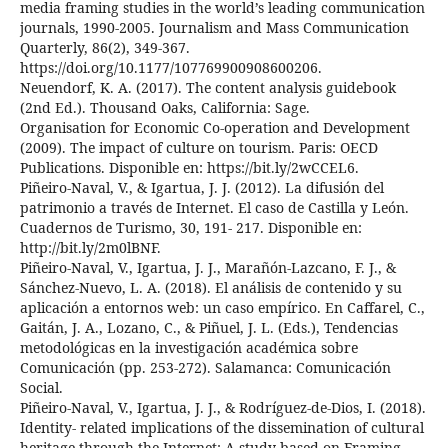
media framing studies in the world’s leading communication
journals, 1990-2005. Journalism and Mass Communication
Quarterly, 86(2), 349-367.
https://doi.org/10.1177/107769900908600206.
Neuendorf, K. A. (2017). The content analysis guidebook
(2nd Ed.). Thousand Oaks, California: Sage.
Organisation for Economic Co-operation and Development
(2009). The impact of culture on tourism. Paris: OECD
Publications. Disponible en: https://bit.ly/2wCCEL6.
Piñeiro-Naval, V., & Igartua, J. J. (2012). La difusión del
patrimonio a través de Internet. El caso de Castilla y León.
Cuadernos de Turismo, 30, 191- 217. Disponible en:
http://bit.ly/2m0lBNF.
Piñeiro-Naval, V., Igartua, J. J., Marañón-Lazcano, F. J., &
Sánchez-Nuevo, L. A. (2018). El análisis de contenido y su
aplicación a entornos web: un caso empírico. En Caffarel, C.,
Gaitán, J. A., Lozano, C., & Piñuel, J. L. (Eds.), Tendencias
metodológicas en la investigación académica sobre
Comunicación (pp. 253-272). Salamanca: Comunicación
Social.
Piñeiro-Naval, V., Igartua, J. J., & Rodríguez-de-Dios, I. (2018).
Identity- related implications of the dissemination of cultural
heritage through the Internet: A study based on Framing