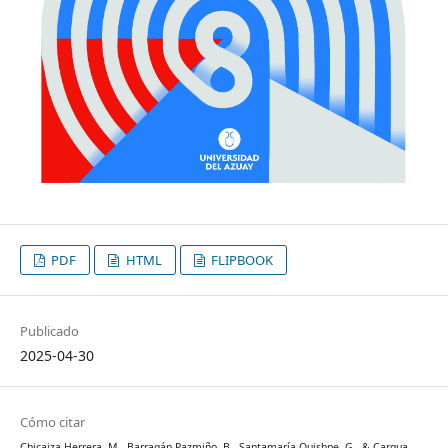
PDF
HTML
FLIPBOOK
Publicado
2025-04-30
Cómo citar
Chicaiza Herrera, M., Barragán Pazmiño, B., Santamaría Quishpe, G., & Cargua