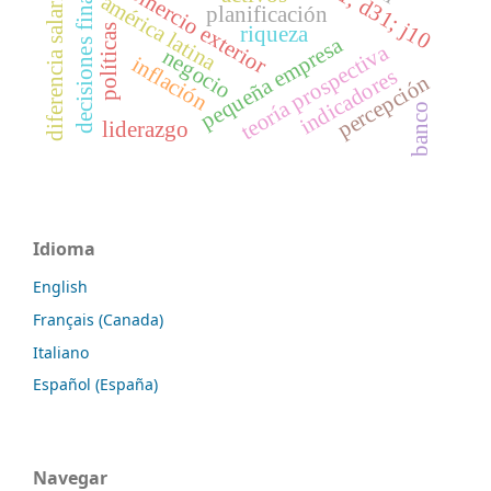
decisiones financieras
comercio exterior
diferencia salarial
américa latina
planificación
riqueza
políticas
pequeña empresa
teoría prospectiva
negocio
inflación
indicadores
percepción
banco
liderazgo
Idioma
English
Français (Canada)
Italiano
Español (España)
Navegar