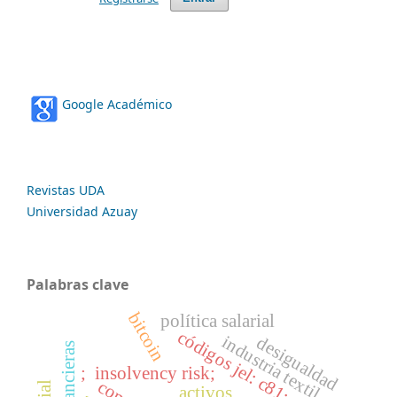
Google Académico
Revistas UDA
Universidad Azuay
Palabras clave
bitcoin
política salarial
códigos jel: c81; d31; j10
industria textil
desigualdad
; insolvency risk;
activos