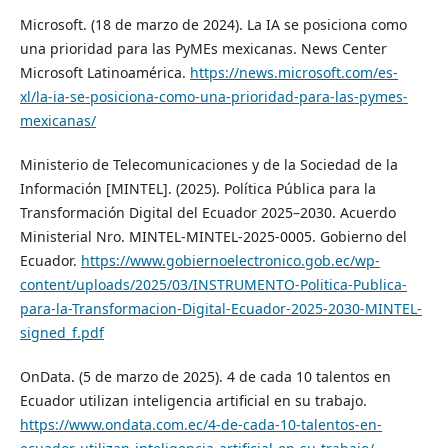
Microsoft. (18 de marzo de 2024). La IA se posiciona como
una prioridad para las PyMEs mexicanas. News Center
Microsoft Latinoamérica.
https://news.microsoft.com/es-
xl/la-ia-se-posiciona-como-una-prioridad-para-las-pymes-
mexicanas/
Ministerio de Telecomunicaciones y de la Sociedad de la
Información [MINTEL]. (2025). Política Pública para la
Transformación Digital del Ecuador 2025–2030. Acuerdo
Ministerial Nro. MINTEL-MINTEL-2025-0005. Gobierno del
Ecuador.
https://www.gobiernoelectronico.gob.ec/wp-
content/uploads/2025/03/INSTRUMENTO-Politica-Publica-
para-la-Transformacion-Digital-Ecuador-2025-2030-MINTEL-
signed_f.pdf
OnData. (5 de marzo de 2025). 4 de cada 10 talentos en
Ecuador utilizan inteligencia artificial en su trabajo.
https://www.ondata.com.ec/4-de-cada-10-talentos-en-