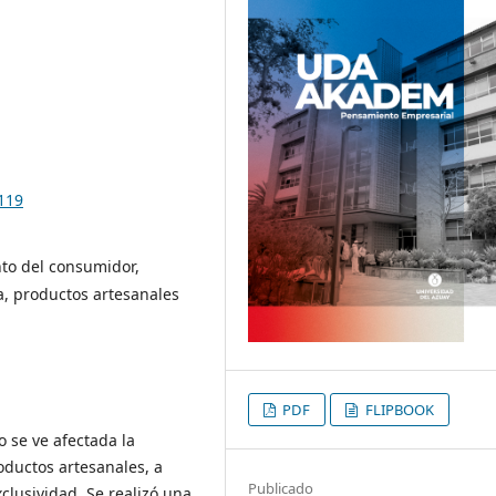
119
to del consumidor,
a, productos artesanales
PDF
FLIPBOOK
 se ve afectada la
ductos artesanales, a
Publicado
clusividad. Se realizó una