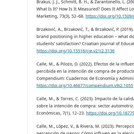
Brakus, J. J., Schmitt, B. H., & Zarantonello, L. (
What Is It? How Is It Measured? Does It Affect Lo
Marketing, 73(3), 52–68.
https://doi.org/10.1509
Brzaković, A., Brzaković, T., & Brzaković, P. (2019
brand positioning in higher education – what d
students’ satisfaction? Croatian Journal of Educat
https://doi.org/10.15516/cje.v21i2.3136
Calle, M., & Pilozo, D. (2022). Efectos de la influe
percibida en la intención de compra de product
Compendium: Cuadernos de Economía y Administr
https://doi.org/10.46677/compendium.v9i2.1055
Calle, M., & Torres, C. (2023). Impacto de la cali
sobre la intención de compra: sector automotriz.
Económicas, 7(1), 12–23.
https://doi.org/10.1877
Calle, M., López, V., & Rivera, M. (2023). Percepc
percepción de riesgo: Cómo influyen en la elecc