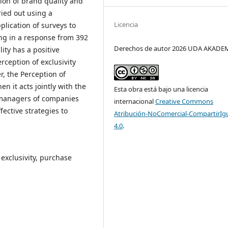
tion of brand quality and
ried out using a
Licencia
plication of surveys to
ing in a response from 392
Derechos de autor 2026 UDA AKADE
ity has a positive
rception of exclusivity
r, the Perception of
hen it acts jointly with the
Esta obra está bajo una licencia
 managers of companies
internacional
Creative Commons
fective strategies to
Atribución-NoComercial-CompartirIg
4.0
.
exclusivity, purchase