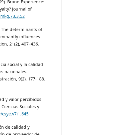
2009). Brand Experience:
yalty? Journal of
/jmkg.73.3.52
). The determinants of
ominantly influences
ion, 21(2), 407–436.
ncia social y la calidad
os nacionales.
ación, 9(2), 177-188.
dad y valor percibidos
 Ciencias Sociales y
9/csye.v7i1.645
ión de calidad y
ión de proveedor de