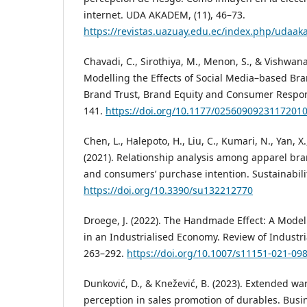
internet. UDA AKADEM, (11), 46–73.
https://revistas.uazuay.edu.ec/index.php/udaak
Chavadi, C., Sirothiya, M., Menon, S., & Vishwana
Modelling the Effects of Social Media–based B
Brand Trust, Brand Equity and Consumer Respons
141.
https://doi.org/10.1177/0256090923117201
Chen, L., Halepoto, H., Liu, C., Kumari, N., Yan, 
(2021). Relationship analysis among apparel bra
and consumers’ purchase intention. Sustainabilit
https://doi.org/10.3390/su132212770
Droege, J. (2022). The Handmade Effect: A Mode
in an Industrialised Economy. Review of Industri
263–292.
https://doi.org/10.1007/s11151-021-09
Dunković, D., & Knežević, B. (2023). Extended wa
perception in sales promotion of durables. Bu