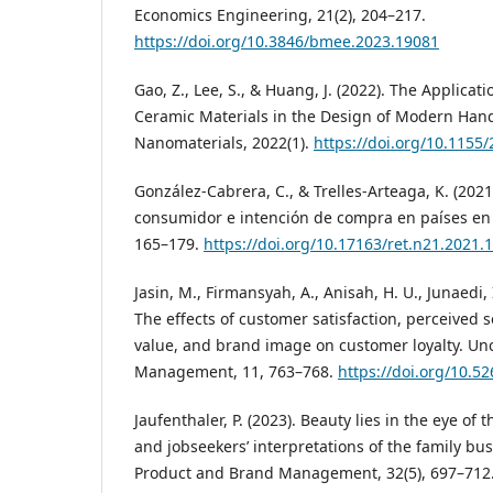
Economics Engineering, 21(2), 204–217.
https://doi.org/10.3846/bmee.2023.19081
Gao, Z., Lee, S., & Huang, J. (2022). The Applicat
Ceramic Materials in the Design of Modern Handi
Nanomaterials, 2022(1).
https://doi.org/10.1155
González-Cabrera, C., & Trelles-Arteaga, K. (202
consumidor e intención de compra en países en d
165–179.
https://doi.org/10.17163/ret.n21.2021.
Jasin, M., Firmansyah, A., Anisah, H. U., Junaedi, I
The effects of customer satisfaction, perceived s
value, and brand image on customer loyalty. Un
Management, 11, 763–768.
https://doi.org/10.5
Jaufenthaler, P. (2023). Beauty lies in the eye of
and jobseekers’ interpretations of the family bus
Product and Brand Management, 32(5), 697–712