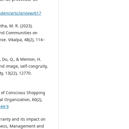
adem/article/view/617
tha, M. R. (2023).
rand Communities on
e. Vikalpa, 48(2), 114–
0
X., Du, Q., & Memon, H.
nd image, self-congruity,
y, 13(22), 12770.
l of Conscious Shopping
al Organization, 60(2),
844-9
rranty and its impact on
siness, Management and