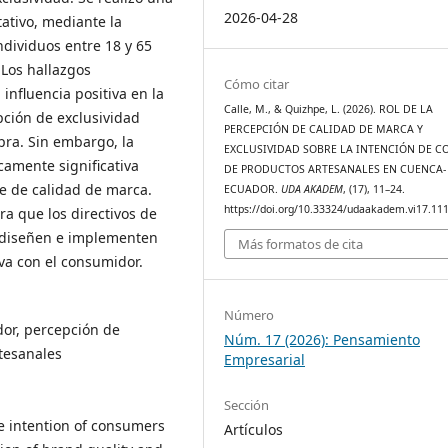
2026-04-28
ativo, mediante la
dividuos entre 18 y 65
 Los hallazgos
Cómo citar
influencia positiva en la
Calle, M., & Quizhpe, L. (2026). ROL DE LA
pción de exclusividad
PERCEPCIÓN DE CALIDAD DE MARCA Y
pra. Sin embargo, la
EXCLUSIVIDAD SOBRE LA INTENCIÓN DE 
camente significativa
DE PRODUCTOS ARTESANALES EN CUENCA-
e de calidad de marca.
ECUADOR.
UDA AKADEM
, (17), 11–24.
https://doi.org/10.33324/udaakadem.vi17.11
a que los directivos de
l diseñen e implementen
Más formatos de cita
iva con el consumidor.
Número
or, percepción de
Núm. 17 (2026): Pensamiento
tesanales
Empresarial
Sección
e intention of consumers
Artículos