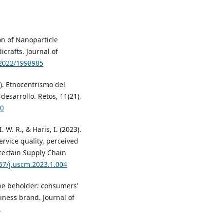
ion of Nanoparticle
crafts. Journal of
/2022/1998985
1). Etnocentrismo del
esarrollo. Retos, 11(21),
10
. W. R., & Haris, I. (2023).
ervice quality, perceived
certain Supply Chain
267/j.uscm.2023.1.004
 the beholder: consumers’
iness brand. Journal of
.