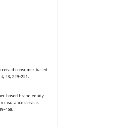
perceived consumer-based
t, 23, 229–251.
omer-based brand equity
m insurance service.
39–468.