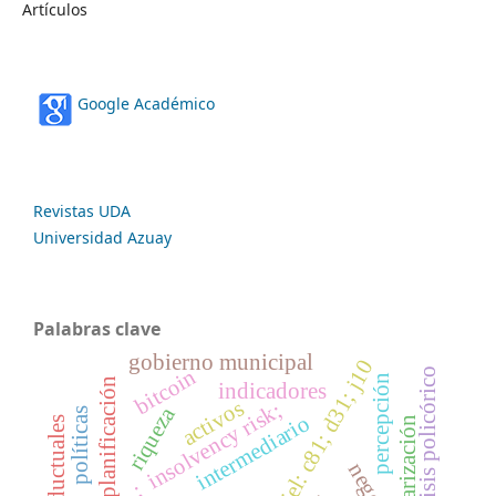
Artículos
Google Académico
Revistas UDA
Universidad Azuay
Palabras clave
gobierno municipal
códigos jel: c81; d31; j10
bitcoin
análisis policórico
percepción
planificación
indicadores
activos
; insolvency risk;
riqueza
políticas
intermediario
dolarización