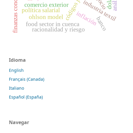
finanzas conductuales
negocio
industria textil
comercio exterior
política salarial
inflación
ohlson model
banco
food sector in cuenca
racionalidad y riesgo
Idioma
English
Français (Canada)
Italiano
Español (España)
Navegar