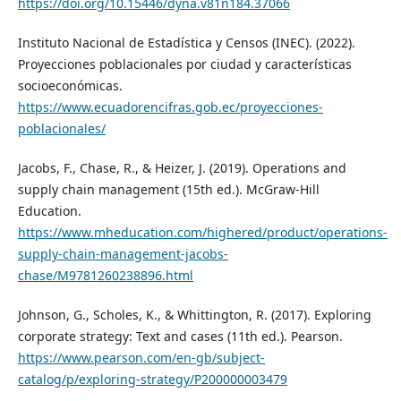
https://doi.org/10.15446/dyna.v81n184.37066
Instituto Nacional de Estadística y Censos (INEC). (2022).
Proyecciones poblacionales por ciudad y características
socioeconómicas.
https://www.ecuadorencifras.gob.ec/proyecciones-
poblacionales/
Jacobs, F., Chase, R., & Heizer, J. (2019). Operations and
supply chain management (15th ed.). McGraw-Hill
Education.
https://www.mheducation.com/highered/product/operations-
supply-chain-management-jacobs-
chase/M9781260238896.html
Johnson, G., Scholes, K., & Whittington, R. (2017). Exploring
corporate strategy: Text and cases (11th ed.). Pearson.
https://www.pearson.com/en-gb/subject-
catalog/p/exploring-strategy/P200000003479