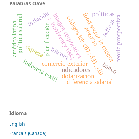
Palabras clave
inflación
políticas
food sector in cuenca
imagen corporativa
política salarial
teoría prospectiva
códigos jel: c81; d31; j10
; insolvency risk;
activos
américa latina
planificación
negocio
riqueza
bitcoin
industria textil
comercio exterior
banco
indicadores
dolarización
diferencia salarial
Idioma
English
Français (Canada)