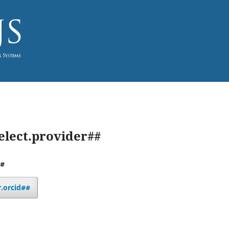
elect.provider##
##
r.orcid##