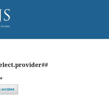
elect.provider##
##
r.orcid##