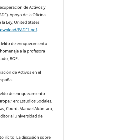
Recuperación de Activos y
DF). Apoyo de la Oficina
 la Ley, United States
/Download/PADF1.pdf
.
delito de enriquecimiento
o homenaje a la profesora
stado, BOE.
ación de Activos en el
España.
elito de enriquecimiento
Europa,” en: Estudios Sociales,
as, Coord. Manuel Alcántara,
ditorial Universidad de
o ilícito, La discusión sobre