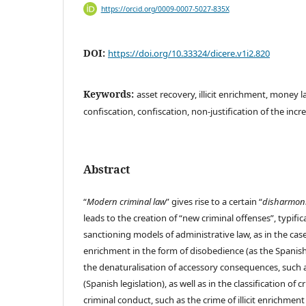
https://orcid.org/0009-0007-5027-835X
DOI:
https://doi.org/10.33324/dicere.v1i2.820
Keywords:
asset recovery, illicit enrichment, money
confiscation, confiscation, non-justification of the incr
Abstract
“
Modern criminal law
” gives rise to a certain “
disharmoniz
leads to the creation of “new criminal offenses”, typifi
sanctioning models of administrative law, as in the case o
enrichment in the form of disobedience (as the Spanish le
the denaturalisation of accessory consequences, such 
(Spanish legislation), as well as in the classification of
criminal conduct, such as the crime of illicit enrichme