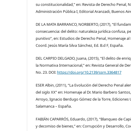
su constitucionalidad,” en: Revista de Derecho Penal, No
Administración Pública I, Editorial Aranzadi, Buenos Air
DE LA MATA BARRANCO, NORBERTO, (2017), “El funda
consecuencia: del delito: naturaleza jurídica confusa, 
punitivo”, en: Estudios de Derecho Penal, Homenaje al 
Coord. Jesús María Silva Sánchez, Ed. B.d F, España.
DEL CARPIO DELGADO, Juana, (2015), “El delito de enrique
la Normativa Internacional,” en: Revista General de Dere
No. 23. DOI:
https://doi.org/10.2139/ssrn.3364817
ESER Albin, (2011), “La Evolución del Derecho Penal al
del siglo XX” en: Homenaje al Dr. Mario Barbero Santos, 
Arroyo, Ignacio Berdugo Gómez de la Torre, Ediciones
Salamanca – España.
FABIÁN CAPARRÓS, Eduardo, (2017), “Blanqueo de Capita
y decomiso de bienes,” en: Corrupción y Desarrollo, Co