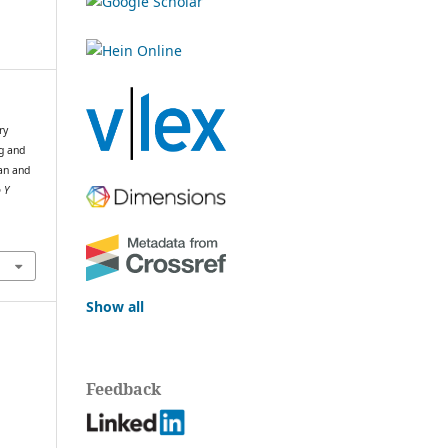
ry
ng and
an and
 Y
Show all
Feedback