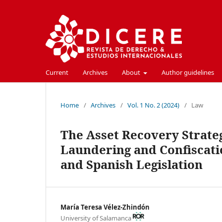
Current
Archives
About
Author guidelines
Home
/
Archives
/
Vol. 1 No. 2 (2024)
/
Law
The Asset Recovery Strateg
Laundering and Confiscat
and Spanish Legislation
María Teresa Vélez-Zhindón
University of Salamanca