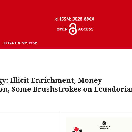
Make a submission
y: Illicit Enrichment, Money
ion, Some Brushstrokes on Ecuadoria