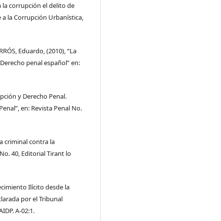
la corrupción el delito de
e a la Corrupción Urbanística,
ÓS, Eduardo, (2010), “La
 Derecho penal español” en:
pción y Derecho Penal.
enal”, en: Revista Penal No.
 criminal contra la
o. 40, Editorial Tirant lo
imiento Ilícito desde la
larada por el Tribunal
IDP. A-02:1.