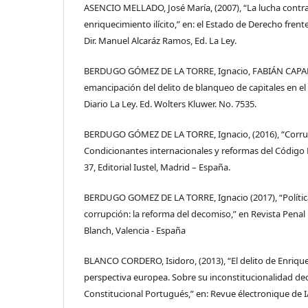
ASENCIO MELLADO, José María, (2007), “La lucha contra 
enriquecimiento ilícito,” en: el Estado de Derecho frent
Dir. Manuel Alcaráz Ramos, Ed. La Ley.
BERDUGO GÓMEZ DE LA TORRE, Ignacio, FABIÁN CAPARR
emancipación del delito de blanqueo de capitales en el
Diario La Ley. Ed. Wolters Kluwer. No. 7535.
BERDUGO GÓMEZ DE LA TORRE, Ignacio, (2016), “Corru
Condicionantes internacionales y reformas del Código P
37, Editorial Iustel, Madrid – España.
BERDUGO GOMEZ DE LA TORRE, Ignacio (2017), “Política
corrupción: la reforma del decomiso,” en Revista Penal N
Blanch, Valencia - España
BLANCO CORDERO, Isidoro, (2013), “El delito de Enriquec
perspectiva europea. Sobre su inconstitucionalidad dec
Constitucional Portugués,” en: Revue électronique de IA