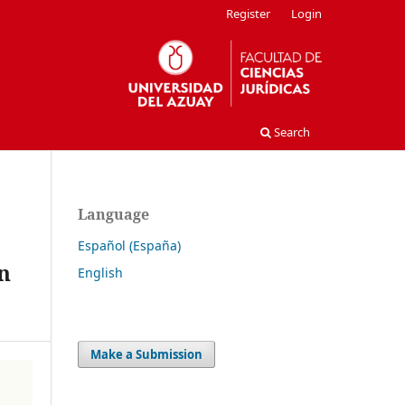
Register
Login
Search
Language
Español (España)
n
English
Make a Submission