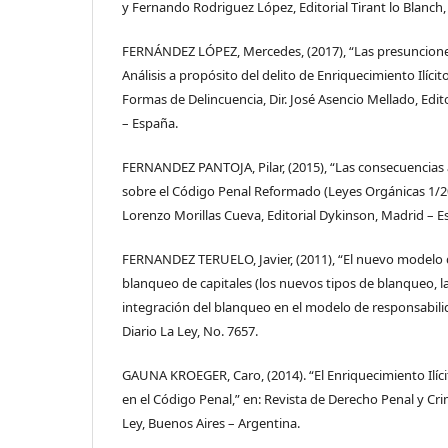
y Fernando Rodriguez López, Editorial Tirant lo Blanch,
FERNÁNDEZ LÓPEZ, Mercedes, (2017), “Las presunciones
Análisis a propósito del delito de Enriquecimiento Ilícit
Formas de Delincuencia, Dir. José Asencio Mellado, Edito
– España.
FERNANDEZ PANTOJA, Pilar, (2015), “Las consecuencias a
sobre el Código Penal Reformado (Leyes Orgánicas 1/20
Lorenzo Morillas Cueva, Editorial Dykinson, Madrid – E
FERNANDEZ TERUELO, Javier, (2011), “El nuevo modelo d
blanqueo de capitales (los nuevos tipos de blanqueo, la
integración del blanqueo en el modelo de responsabili
Diario La Ley, No. 7657.
GAUNA KROEGER, Caro, (2014). “El Enriquecimiento Ilíci
en el Código Penal,” en: Revista de Derecho Penal y Crim
Ley, Buenos Aires – Argentina.