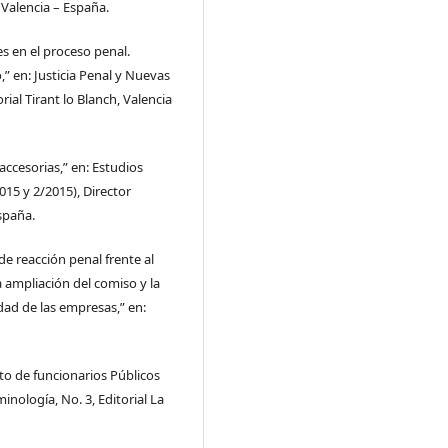
 Valencia – España.
 en el proceso penal.
o,” en: Justicia Penal y Nuevas
rial Tirant lo Blanch, Valencia
ccesorias,” en: Estudios
15 y 2/2015), Director
spaña.
e reacción penal frente al
 ampliación del comiso y la
dad de las empresas,” en:
to de funcionarios Públicos
inología, No. 3, Editorial La