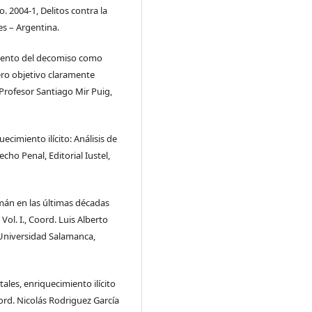
. 2004-1, Delitos contra la
es – Argentina.
mento del decomiso como
pero objetivo claramente
Profesor Santiago Mir Puig,
cimiento ilícito: Análisis de
cho Penal, Editorial Iustel,
emán en las últimas décadas
Vol. I., Coord. Luis Alberto
 Universidad Salamanca,
les, enriquecimiento ilícito
ord. Nicolás Rodriguez García