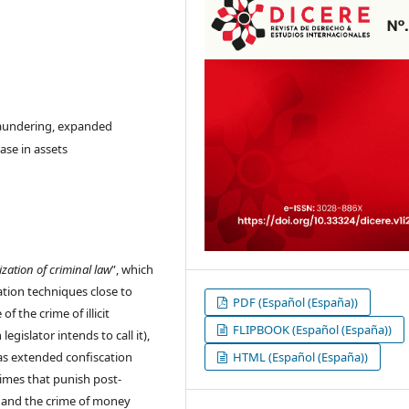
 laundering, expanded
ease in assets
ation of criminal law
”, which
cation techniques close to
PDF (Español (España))
f the crime of illicit
FLIPBOOK (Español (España))
gislator intends to call it),
as extended confiscation
HTML (Español (España))
 crimes that punish post-
nt and the crime of money