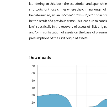
laundering. In this, both the Ecuadorian and Spanish le
shortcuts for those crimes where the criminal origin of
be determined, an ‘
inexplicable
’ or ‘
unjustified
’ origin o
be the result of a previous crime. This leads us to con
law’, specifically in the recovery of assets of illicit origi
and/or in confiscation of assets on the basis of presump
presumptions of the illicit origin of assets.
Downloads