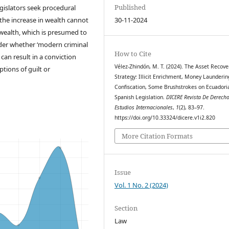
Published
gislators seek procedural
 the increase in wealth cannot
30-11-2024
f wealth, which is presumed to
sider whether ‘modern criminal
How to Cite
n, can result in a conviction
Vélez-Zhindón, M. T. (2024). The Asset Recove
tions of guilt or
Strategy: Illicit Enrichment, Money Launderi
Confiscation, Some Brushstrokes on Ecuadori
Spanish Legislation.
DICERE Revista De Derecho
Estudios Internacionales
,
1
(2), 83–97.
https://doi.org/10.33324/dicere.v1i2.820
More Citation Formats
Issue
Vol. 1 No. 2 (2024)
Section
Law