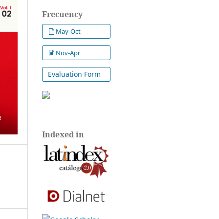
Frecuency
May-Oct
Nov-Apr
Evaluation Form
Indexed in