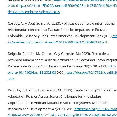
erdo-de-paris#:~:text=El%20Acuerdo%20de%20Par%C3%ADs%20es,4
de%20noviembre%20de%202016
.
Cosbey, A., y Vogt-Schilb, A. (2023). Políticas de comercio internacional
relacionadas con el clima: Evaluación de los impactos en Bolivia,
Colombia, Ecuador y Perú. Inter-American Development Bank (IDB)
ht
s://www.econstor.eu/bitstream/10419/299439/1/1890492124.pdf
Delgado, E., León, M., Cantos, C., y Guzmán, M. (2023). Efecto de la
Actividad Minera sobre la Biodiversidad en un Sector del Catón Paquis
Provincia de Zamora Chinchipe - Ecuador. Granja, 38(2), 104–121.
https:
oi.org/10.17163/lgr.n38.2023.08
DOI:
https://doi.org/10.17163/lgr.n38.2
3.08
Dupuits, E., Llambí, L., y Peralvo, M. (2022). Implementing Climate Cha
Adaptation Policies Across Scales: Challenges for Knowledge
Coproduction in Andean Mountain Socio-ecosystems. Mountain
Research and Development, 42(2), A1–A11.
https://doi.org/10.1659/MR
OURNAL-D-21-00040.1
DOI:
https://doi.org/10.1659/MRD-JOURNAL-D-