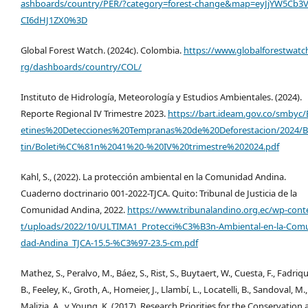
ashboards/country/PER/?category=forest-change&map=eyJjYW5Cb3
CI6dHJ1ZX0%3D
Global Forest Watch. (2024c). Colombia.
https://www.globalforestwatc
rg/dashboards/country/COL/
Instituto de Hidrología, Meteorología y Estudios Ambientales. (2024).
Reporte Regional IV Trimestre 2023.
https://bart.ideam.gov.co/smbyc/
etines%20Detecciones%20Tempranas%20de%20Deforestacion/2024/B
tin/Boleti%CC%81n%2041%20-%20IV%20trimestre%202024.pdf
Kahl, S., (2022). La protección ambiental en la Comunidad Andina.
Cuaderno doctrinario 001-2022-TJCA. Quito: Tribunal de Justicia de la
Comunidad Andina, 2022.
https://www.tribunalandino.org.ec/wp-cont
t/uploads/2022/10/ULTIMA1_Protecci%C3%B3n-Ambiental-en-la-Com
dad-Andina_TJCA-15.5-%C3%97-23.5-cm.pdf
Mathez, S., Peralvo, M., Báez, S., Rist, S., Buytaert, W., Cuesta, F., Fadriq
B., Feeley, K., Groth, A., Homeier, J., Llambí, L., Locatelli, B., Sandoval, M.,
Malizia, A., y Young, K. (2017). Research Priorities for the Conservation