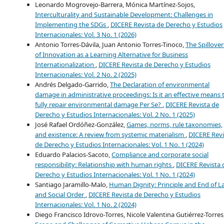
Leonardo Mogrovejo-Barrera, Mónica Martínez-Sojos,
Interculturality and Sustainable Development: Challenges in
Implementing the SDGs
,
DICERE Revista de Derecho y Estudios
Internacionales: Vol. 3 No. 1 (2026)
Antonio Torres-Dávila, Juan Antonio Torres-Tinoco,
The Spillover
of Innovation as a Learning Alternative for Business
Internationalization
,
DICERE Revista de Derecho y Estudios
Internacionales: Vol. 2 No. 2 (2025)
Andrés Delgado-Garrido,
The Declaration of environmental
damage in administrative proceedings: Is it an effective means 
fully repair environmental damage Per Se?
,
DICERE Revista de
Derecho y Estudios Internacionales: Vol. 2 No. 1 (2025)
José Rafael Ordóñez-González,
Games, norms, rule taxonomies,
and existence: A review from systemic materialism
,
DICERE Revi
de Derecho y Estudios Internacionales: Vol. 1 No. 1 (2024)
Eduardo Palacios-Sacoto,
Compliance and corporate social
responsibility: Relationship with human rights
,
DICERE Revista 
Derecho y Estudios Internacionales: Vol. 1 No. 1 (2024)
Santiago Jaramillo-Malo,
Human Dignity: Principle and End of L
and Social Order
,
DICERE Revista de Derecho y Estudios
Internacionales: Vol. 1 No. 2 (2024)
Diego Francisco Idrovo-Torres, Nicole Valentina Gutiérrez-Torres