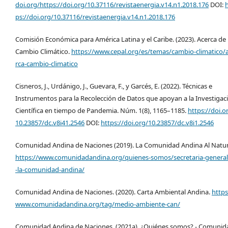
doi.org/https://doi.org/10.37116/revistaenergia.v14.n1.2018.176
DOI:
h
ps://doi.org/10.37116/revistaenergia.v14.n1.2018.176
Comisión Económica para América Latina y el Caribe. (2023). Acerca de
Cambio Climático.
https://www.cepal.org/es/temas/cambio-climatico/
rca-cambio-climatico
Cisneros, J., Urdánigo, J., Guevara, F., y Garcés, E. (2022). Técnicas e
Instrumentos para la Recolección de Datos que apoyan a la Investigac
Científica en tiempo de Pandemia. Núm. 1(8), 1165–1185.
https://doi.o
10.23857/dc.v8i41.2546
DOI:
https://doi.org/10.23857/dc.v8i1.2546
Comunidad Andina de Naciones (2019). La Comunidad Andina Al Natur
https://www.comunidadandina.org/quienes-somos/secretaria-general
-la-comunidad-andina/
Comunidad Andina de Naciones. (2020). Carta Ambiental Andina.
https
www.comunidadandina.org/tag/medio-ambiente-can/
Comunidad Andina de Naciones. (2021a). ¿Quiénes somos? - Comunid