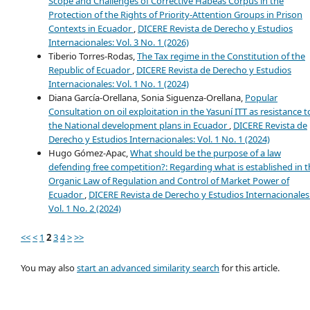
Scope and Challenges of Corrective Habeas Corpus in the
Protection of the Rights of Priority-Attention Groups in Prison
Contexts in Ecuador
,
DICERE Revista de Derecho y Estudios
Internacionales: Vol. 3 No. 1 (2026)
Tiberio Torres-Rodas,
The Tax regime in the Constitution of the
Republic of Ecuador
,
DICERE Revista de Derecho y Estudios
Internacionales: Vol. 1 No. 1 (2024)
Diana García-Orellana, Sonia Siguenza-Orellana,
Popular
Consultation on oil exploitation in the Yasuní ITT as resistance t
the National development plans in Ecuador
,
DICERE Revista de
Derecho y Estudios Internacionales: Vol. 1 No. 1 (2024)
Hugo Gómez-Apac,
What should be the purpose of a law
defending free competition?: Regarding what is established in t
Organic Law of Regulation and Control of Market Power of
Ecuador
,
DICERE Revista de Derecho y Estudios Internacionales
Vol. 1 No. 2 (2024)
<<
<
1
2
3
4
>
>>
You may also
start an advanced similarity search
for this article.