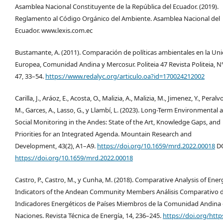
Asamblea Nacional Constituyente de la República del Ecuador. (2019).
Reglamento al Código Orgánico del Ambiente. Asamblea Nacional del
Ecuador. www.lexis.com.ec
Bustamante, A. (2011). Comparación de políticas ambientales en la Un
Europea, Comunidad Andina y Mercosur. Politeia 47 Revista Politeia, N
47, 33–54.
https://www.redalyc.org/articulo.oa?id=170024212002
Carilla, J., Aráoz, E., Acosta, O., Malizia, A., Malizia, M., Jimenez, Y., Peralvo
M., Garces, A., Lasso, G., y Llambí, L. (2023). Long-Term Environmental 
Social Monitoring in the Andes: State of the Art, Knowledge Gaps, and
Priorities for an Integrated Agenda. Mountain Research and
Development, 43(2), A1–A9.
https://doi.org/10.1659/mrd.2022.00018
DO
https://doi.org/10.1659/mrd.2022.00018
Castro, P., Castro, M., y Cunha, M. (2018). Comparative Analysis of Ener
Indicators of the Andean Community Members Análisis Comparativo 
Indicadores Energéticos de Países Miembros de la Comunidad Andina
Naciones. Revista Técnica de Energía, 14, 236–245.
https://doi.org/https