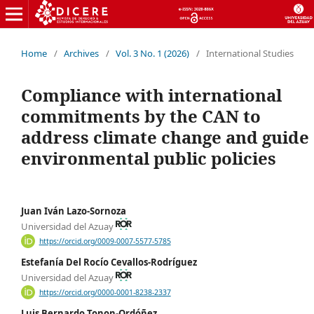
Home
/
Archives
/
Vol. 3 No. 1 (2026)
/
International Studies
Compliance with international
commitments by the CAN to
address climate change and guide
environmental public policies
Juan Iván Lazo-Sornoza
Universidad del Azuay
https://orcid.org/0009-0007-5577-5785
Estefanía Del Rocío Cevallos-Rodríguez
Universidad del Azuay
https://orcid.org/0000-0001-8238-2337
Luis Bernardo Tonon-Ordóñez