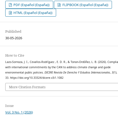
PDF (Español (España))
FLIPBOOK (Español (España))
HTML (Español (España))
Published
30-05-2026
How to Cite
Lazo-Sornoza, J. I., Cevallos-Rodríguez , E. D. R., & Tonon-Ordóñez, L. B. (2026). Compli
with international commitments by the CAN to address climate change and guide
environmental public policies.
DICERE Revista De Derecho Y Estudios Internacionales
,
3
(1),
33. https://doi.org/10.33324/dicere.v3i1.1082
More Citation Formats
Issue
Vol. 3 No. 1 (2026)