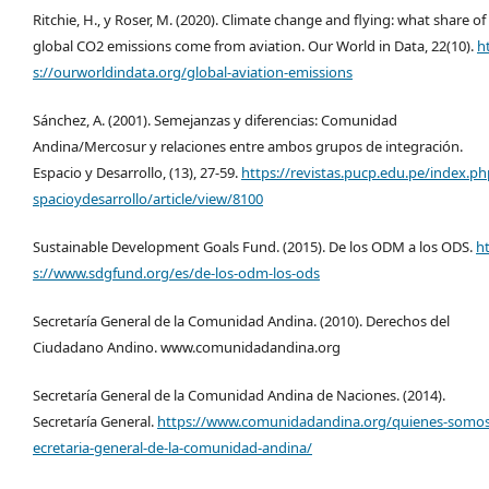
Ritchie, H., y Roser, M. (2020). Climate change and flying: what share of
global CO2 emissions come from aviation. Our World in Data, 22(10).
h
s://ourworldindata.org/global-aviation-emissions
Sánchez, A. (2001). Semejanzas y diferencias: Comunidad
Andina/Mercosur y relaciones entre ambos grupos de integración.
Espacio y Desarrollo, (13), 27-59.
https://revistas.pucp.edu.pe/index.ph
spacioydesarrollo/article/view/8100
Sustainable Development Goals Fund. (2015). De los ODM a los ODS.
h
s://www.sdgfund.org/es/de-los-odm-los-ods
Secretaría General de la Comunidad Andina. (2010). Derechos del
Ciudadano Andino. www.comunidadandina.org
Secretaría General de la Comunidad Andina de Naciones. (2014).
Secretaría General.
https://www.comunidadandina.org/quienes-somos
ecretaria-general-de-la-comunidad-andina/