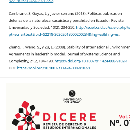
32719/26312484.2021.35.8
Zambrano, S; Goyas, L y Javier serrano (2018). Políticas públicas en
defensa de la naturaleza, casuística y penalidad en Ecuador. Revista
Universidad y Sociedad, 10(2), 234-250.
http://scielo.sld.cu/scielo.php?s
pt=sci_arttext&pid=S2218-36202018000200234&lng=es&tlng=es
.
Zhang, J., Wang, S., y Zu, L. (2008). Stability of International Environme
Agreements in leadership model. Journal of Systems Science and
Complexity, 21.2, 184–190.
https://doi.org/10.1007/s11424-008-9102-1
DOI:
https://doi.org/10.1007/s11424-008-9102-1