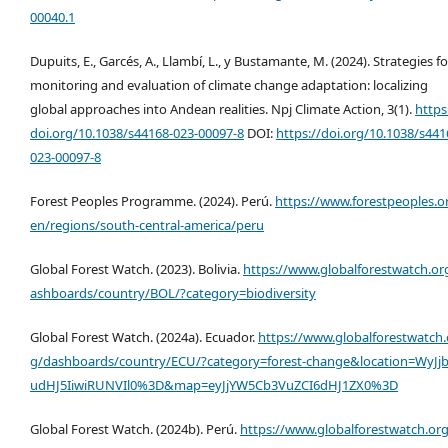
00040.1
Dupuits, E., Garcés, A., Llambí, L., y Bustamante, M. (2024). Strategies fo
monitoring and evaluation of climate change adaptation: localizing
global approaches into Andean realities. Npj Climate Action, 3(1).
https
doi.org/10.1038/s44168-023-00097-8
DOI:
https://doi.org/10.1038/s441
023-00097-8
Forest Peoples Programme. (2024). Perú.
https://www.forestpeoples.o
en/regions/south-central-america/peru
Global Forest Watch. (2023). Bolivia.
https://www.globalforestwatch.or
ashboards/country/BOL/?category=biodiversity
Global Forest Watch. (2024a). Ecuador.
https://www.globalforestwatch.
g/dashboards/country/ECU/?category=forest-change&location=WyJj
udHJ5IiwiRUNVIl0%3D&map=eyJjYW5Cb3VuZCI6dHJ1ZX0%3D
Global Forest Watch. (2024b). Perú.
https://www.globalforestwatch.or