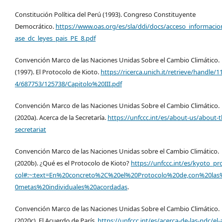
Constitución Política del Perú (1993). Congreso Constituyente
Democrático.
https://www.oas.org/es/sla/ddi/docs/acceso_informacio
ase_dc_leyes_pais_PE_8.pdf
Convención Marco de las Naciones Unidas Sobre el Cambio Climático.
(1997). El Protocolo de Kioto.
https://ricerca.unich.it/retrieve/handle/1
4/687753/125738/Capitolo%20III.pdf
Convención Marco de las Naciones Unidas Sobre el Cambio Climático.
(2020a). Acerca de la Secretaría.
https://unfccc.int/es/about-us/about-t
secretariat
Convención Marco de las Naciones Unidas sobre el Cambio Climático.
(2020b). ¿Qué es el Protocolo de Kioto?
https://unfccc.int/es/kyoto_pr
col#:~:text=En%20concreto%2C%20el%20Protocolo%20de,con%20las
0metas%20individuales%20acordadas
.
Convención Marco de las Naciones Unidas Sobre el Cambio Climático.
(2020c). El Acuerdo de París.
https://unfccc.int/es/acerca-de-las-ndc/el-