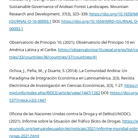
Sustainable Governance of Andean Forest Landscapes. Mountain
Research and Development, 37(3), 323–339.
https://doi.org/10.1659/M
JOURNAL-D-16-00093.1
DOI:
https://doi.org/10.1659/MRD-JOURNAL-D-
00093.1
Observatorio de Principio 10. (2021). Observatorio del Principio 10 en
América Latina y el Caribe.
https://observatoriop10.cepal.org/es/list/c
tries/33/countries/36/countries/37/countries/41
Ochoa, J., Peña, M., y Duarte, S. (2014). La Comunidad Andina: Un
Paradigma de Integración Económica en Latinoamérica. 2(3). Revista
Electrónica de Investigación en Ciencias Económicas, 2(3), 1-27.
https:/
mjol.info/index.php/REICE/article/view/1447/1262
DOI:
https://doi.org
5377/reice.v2i3.1447
Oficina de las Naciones Unidas contra la Droga y el Delito(UNODC).
(2021). Informe sobre la Situación del Tráfico Ilícito de Drogas.
https:/
w.unodc.org/peruandecuador/es/noticias/2021/informe-mundial-sobr
rogas-2021.html