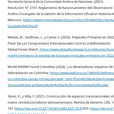
Secretaría General de la Comunidad Andina de Naciones. (2021).
Resolución N° 2197. Reglamento de funcionamiento del Observatorio
Andino Encargado de la Gestión de la Información Oficial en Materia d
Mercurio.
https://www.comunidadandina.org/DocOficialesFiles/Gacet
Gaceta%204229.pdf
Weisse, M., Goldman, L., y Carter, S. (2023). Tropicales Primarios en 2022
Pesar De Los Compromisos Internacionales Contra La Deforestación.
Global Forest Watch.
https://www.globalforestwatch.org/blog/es/fores
nsights/empeoro-la-perdida-de-bosques-tropicales-primarios-en-2022
World Wildlife Found Colombia. (2024). Los devastadores impactos de 
deforestación en Colombia.
https://www.wwf.org.co/?386550/deforest
on-colombia-causas-consecuencias#:~:text=Entre%20las%20principal
20causas%20se,ambiente%20y%20las%20comunidades%20locales
.
Yánez, K., y Mila, F. (2021). Construcción de espacios transnacionales: el
nuevo constitucionalismo latinoamericano. Revista de Derecho. (35), 1
167.
https://doi.org/10.32719/26312484.2021.35.8
DOI:
https://doi.org/