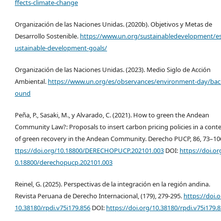
ffects-climate-change
Organización de las Naciones Unidas. (2020b). Objetivos y Metas de
Desarrollo Sostenible.
https://www.un.org/sustainabledevelopment/es
ustainable-development-goals/
Organización de las Naciones Unidas. (2023). Medio Siglo de Acción
Ambiental.
https://www.un.org/es/observances/environment-day/bac
ound
Peña, P., Sasaki, M., y Alvarado, C. (2021). How to green the Andean
Community Law?: Proposals to insert carbon pricing policies in a cont
of green recovery in the Andean Community. Derecho PUCP, 86, 73–10
ttps://doi.org/10.18800/DERECHOPUCP.202101.003
DOI:
https://doi.or
0.18800/derechopucp.202101.003
Reinel, G. (2025). Perspectivas de la integración en la región andina.
Revista Peruana de Derecho Internacional, (179), 279-295.
https://doi.o
10.38180/rpdi.v75i179.856
DOI:
https://doi.org/10.38180/rpdi.v75i179.