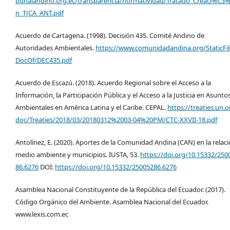
bunalandino.org.ec/transparencia/normatividad/Tratado_Creaci%C3
n_TJCA_ANT.pdf
Acuerdo de Cartagena. (1998). Decisión 435. Comité Andino de
Autoridades Ambientales.
https://www.comunidadandina.org/StaticFil
DocOf/DEC435.pdf
Acuerdo de Escazú. (2018). Acuerdo Regional sobre el Acceso a la
Información, la Participación Pública y el Acceso a la Justicia en Asunto
Ambientales en América Latina y el Caribe. CEPAL.
https://treaties.un.o
doc/Treaties/2018/03/20180312%2003-04%20PM/CTC-XXVII-18.pdf
Antolínez, E. (2020). Aportes de la Comunidad Andina (CAN) en la relac
medio ambiente y municipios. IUSTA, 53.
https://doi.org/10.15332/250
86.6276
DOI:
https://doi.org/10.15332/25005286.6276
Asamblea Nacional Constituyente de la República del Ecuador. (2017).
Código Orgánico del Ambiente. Asamblea Nacional del Ecuador.
www.lexis.com.ec