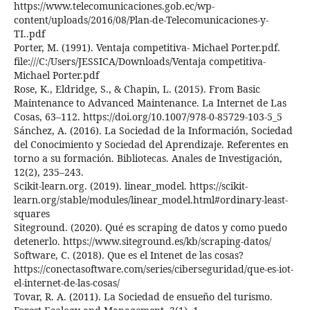
https://www.telecomunicaciones.gob.ec/wp-
content/uploads/2016/08/Plan-de-Telecomunicaciones-y-
TI..pdf
Porter, M. (1991). Ventaja competitiva- Michael Porter.pdf.
file:///C:/Users/JESSICA/Downloads/Ventaja competitiva-
Michael Porter.pdf
Rose, K., Eldridge, S., & Chapin, L. (2015). From Basic
Maintenance to Advanced Maintenance. La Internet de Las
Cosas, 63–112. https://doi.org/10.1007/978-0-85729-103-5_5
Sánchez, A. (2016). La Sociedad de la Información, Sociedad
del Conocimiento y Sociedad del Aprendizaje. Referentes en
torno a su formación. Bibliotecas. Anales de Investigación,
12(2), 235–243.
Scikit-learn.org. (2019). linear_model. https://scikit-
learn.org/stable/modules/linear_model.html#ordinary-least-
squares
Siteground. (2020). Qué es scraping de datos y como puedo
detenerlo. https://www.siteground.es/kb/scraping-datos/
Software, C. (2018). Que es el Intenet de las cosas?
https://conectasoftware.com/series/ciberseguridad/que-es-iot-
el-internet-de-las-cosas/
Tovar, R. A. (2011). La Sociedad de ensueño del turismo.