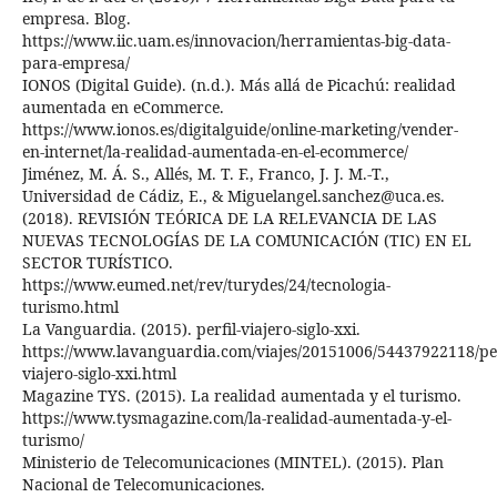
empresa. Blog.
https://www.iic.uam.es/innovacion/herramientas-big-data-
para-empresa/
IONOS (Digital Guide). (n.d.). Más allá de Picachú: realidad
aumentada en eCommerce.
https://www.ionos.es/digitalguide/online-marketing/vender-
en-internet/la-realidad-aumentada-en-el-ecommerce/
Jiménez, M. Á. S., Allés, M. T. F., Franco, J. J. M.-T.,
Universidad de Cádiz, E., & Miguelangel.sanchez@uca.es.
(2018). REVISIÓN TEÓRICA DE LA RELEVANCIA DE LAS
NUEVAS TECNOLOGÍAS DE LA COMUNICACIÓN (TIC) EN EL
SECTOR TURÍSTICO.
https://www.eumed.net/rev/turydes/24/tecnologia-
turismo.html
La Vanguardia. (2015). perfil-viajero-siglo-xxi.
https://www.lavanguardia.com/viajes/20151006/54437922118/per
viajero-siglo-xxi.html
Magazine TYS. (2015). La realidad aumentada y el turismo.
https://www.tysmagazine.com/la-realidad-aumentada-y-el-
turismo/
Ministerio de Telecomunicaciones (MINTEL). (2015). Plan
Nacional de Telecomunicaciones.