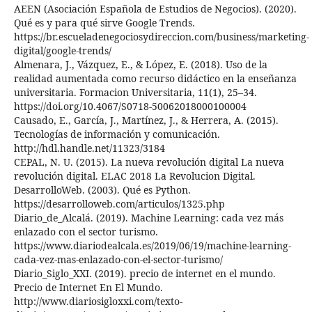
AEEN (Asociación Española de Estudios de Negocios). (2020).
Qué es y para qué sirve Google Trends.
https://br.escueladenegociosydireccion.com/business/marketing-
digital/google-trends/
Almenara, J., Vázquez, E., & López, E. (2018). Uso de la
realidad aumentada como recurso didáctico en la enseñanza
universitaria. Formacion Universitaria, 11(1), 25–34.
https://doi.org/10.4067/S0718-50062018000100004
Causado, E., García, J., Martínez, J., & Herrera, A. (2015).
Tecnologías de información y comunicación.
http://hdl.handle.net/11323/3184
CEPAL, N. U. (2015). La nueva revolución digital La nueva
revolución digital. ELAC 2018 La Revolucion Digital.
DesarrolloWeb. (2003). Qué es Python.
https://desarrolloweb.com/articulos/1325.php
Diario_de_Alcalá. (2019). Machine Learning: cada vez más
enlazado con el sector turismo.
https://www.diariodealcala.es/2019/06/19/machine-learning-
cada-vez-mas-enlazado-con-el-sector-turismo/
Diario_Siglo_XXI. (2019). precio de internet en el mundo.
Precio de Internet En El Mundo.
http://www.diariosigloxxi.com/texto-