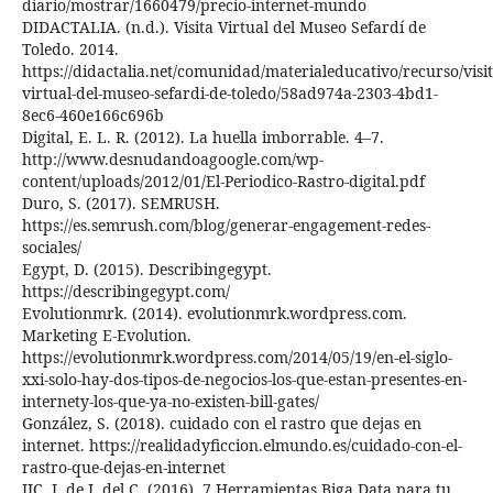
diario/mostrar/1660479/precio-internet-mundo
DIDACTALIA. (n.d.). Visita Virtual del Museo Sefardí de
Toledo. 2014.
https://didactalia.net/comunidad/materialeducativo/recurso/visit
virtual-del-museo-sefardi-de-toledo/58ad974a-2303-4bd1-
8ec6-460e166c696b
Digital, E. L. R. (2012). La huella imborrable. 4–7.
http://www.desnudandoagoogle.com/wp-
content/uploads/2012/01/El-Periodico-Rastro-digital.pdf
Duro, S. (2017). SEMRUSH.
https://es.semrush.com/blog/generar-engagement-redes-
sociales/
Egypt, D. (2015). Describingegypt.
https://describingegypt.com/
Evolutionmrk. (2014). evolutionmrk.wordpress.com.
Marketing E-Evolution.
https://evolutionmrk.wordpress.com/2014/05/19/en-el-siglo-
xxi-solo-hay-dos-tipos-de-negocios-los-que-estan-presentes-en-
internety-los-que-ya-no-existen-bill-gates/
González, S. (2018). cuidado con el rastro que dejas en
internet. https://realidadyficcion.elmundo.es/cuidado-con-el-
rastro-que-dejas-en-internet
IIC, I. de I. del C. (2016). 7 Herramientas Biga Data para tu