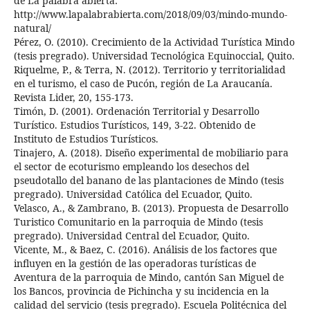
de La palabra abierta:
http://www.lapalabrabierta.com/2018/09/03/mindo-mundo-
natural/
Pérez, O. (2010). Crecimiento de la Actividad Turística Mindo
(tesis pregrado). Universidad Tecnológica Equinoccial, Quito.
Riquelme, P., & Terra, N. (2012). Territorio y territorialidad
en el turismo, el caso de Pucón, región de La Araucanía.
Revista Lider, 20, 155-173.
Timón, D. (2001). Ordenación Territorial y Desarrollo
Turístico. Estudios Turísticos, 149, 3-22. Obtenido de
Instituto de Estudios Turísticos.
Tinajero, A. (2018). Diseño experimental de mobiliario para
el sector de ecoturismo empleando los desechos del
pseudotallo del banano de las plantaciones de Mindo (tesis
pregrado). Universidad Católica del Ecuador, Quito.
Velasco, A., & Zambrano, B. (2013). Propuesta de Desarrollo
Turistico Comunitario en la parroquia de Mindo (tesis
pregrado). Universidad Central del Ecuador, Quito.
Vicente, M., & Baez, C. (2016). Análisis de los factores que
influyen en la gestión de las operadoras turísticas de
Aventura de la parroquia de Mindo, cantón San Miguel de
los Bancos, provincia de Pichincha y su incidencia en la
calidad del servicio (tesis pregrado). Escuela Politécnica del