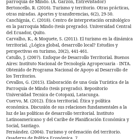
parroquia de Mindo. (A. Garzón, Entrevistador)
Bertoncello, R. (2016). Turismo y territorio. Otras prácticas,
otras miradas. Aportes y transferencias, 6(2), 29-50.
Canchignia, C. (2018). Centro de interpretación ornitológico
en la parroquia Mindo (tesis pregrado). Universidad Central
del Ecuador, Quito.
Carvalho, K., & Moquete, S. (2011). El turismo en la dinámica
territorial. ¿Lógica global, desarrollo local? Estudios y
perspectivas en turismo, 20(2), 441-461.
Catullo, J. (2007). Enfoque de Desarrollo Territorial. Buenos
Aires: Instituto Nacional de Tecnología Agropecuaria - INTA.
Obtenido de Programa Nacional de Apoyo al Desarrollo de
los Territorios.
Cevallos, G. (2015). Elaboración de una Guía Turística de la
Parroquia de Mindo (tesis pregrado). Repositorio
Universidad Tecnica de Cotopaxi, Latacunga.
Cuervo, M. (2012). Ética territorial. Ética y política
económica. Discusión de sus relaciones fundamentales a la
luz de las políticas de desarrollo territorial. Instituto
Latinoamericano y del Caribe de Planificación Económica y
Social, Santiago.
Fernández. (2004). Turismo y ordenación del territorio.
Quaderns de Política Económica, 7.