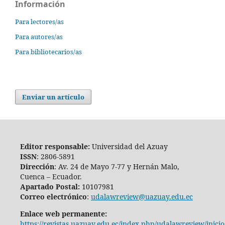
Información
Para lectores/as
Para autores/as
Para bibliotecarios/as
Enviar un artículo
Editor responsable:
Universidad del Azuay
ISSN
: 2806-5891
Dirección
: Av. 24 de Mayo 7-77 y Hernán Malo,
Cuenca – Ecuador.
Apartado Postal:
10107981
Correo electrónico
:
udalawreview@uazuay.edu.ec
Enlace web permanente:
https://revistas.uazuay.edu.ec/index.php/udalawreview/inicio