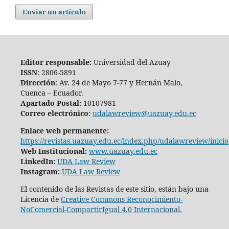
Enviar un artículo
Editor responsable:
Universidad del Azuay
ISSN
: 2806-5891
Dirección
: Av. 24 de Mayo 7-77 y Hernán Malo,
Cuenca – Ecuador.
Apartado Postal:
10107981
Correo electrónico
:
udalawreview@uazuay.edu.ec
Enlace web permanente:
https://revistas.uazuay.edu.ec/index.php/udalawreview/inicio
Web Institucional:
www.uazuay.edu.ec
LinkedIn:
UDA Law Review
Instagram:
UDA Law Review
El contenido de las Revistas de este sitio, están bajo una
Licencia de
Creative Commons Reconocimiento-
NoComercial-CompartirIgual 4.0 Internacional.