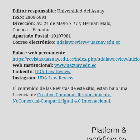
Editor responsable:
Universidad del Azuay
ISSN
: 2806-5891
Dirección
: Av. 24 de Mayo 7-77 y Hernán Malo,
Cuenca – Ecuador.
Apartado Postal:
10107981
Correo electrónico
:
udalawreview@uazuay.edu.ec
Enlace web permanente:
https://revistas.uazuay.edu.ec/index.php/udalawreview/inicio
Web Institucional:
www.uazuay.edu.ec
LinkedIn:
UDA Law Review
Instagram:
UDA Law Review
El contenido de las Revistas de este sitio, están bajo una
Licencia de
Creative Commons Reconocimiento-
NoComercial-CompartirIgual 4.0 Internacional.