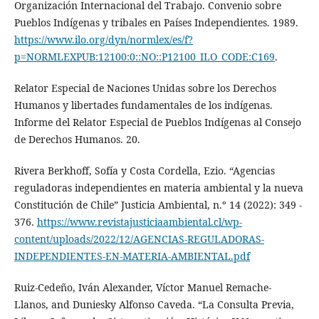
Organización Internacional del Trabajo. Convenio sobre
Pueblos Indígenas y tribales en Países Independientes. 1989.
https://www.ilo.org/dyn/normlex/es/f?
p=NORMLEXPUB:12100:0::NO::P12100_ILO_CODE:C169
.
Relator Especial de Naciones Unidas sobre los Derechos
Humanos y libertades fundamentales de los indígenas.
Informe del Relator Especial de Pueblos Indígenas al Consejo
de Derechos Humanos. 20.
Rivera Berkhoff, Sofía y Costa Cordella, Ezio. “Agencias
reguladoras independientes en materia ambiental y la nueva
Constitución de Chile” Justicia Ambiental, n.º 14 (2022): 349 -
376.
https://www.revistajusticiaambiental.cl/wp-
content/uploads/2022/12/AGENCIAS-REGULADORAS-
INDEPENDIENTES-EN-MATERIA-AMBIENTAL.pdf
Ruiz-Cedeño, Iván Alexander, Víctor Manuel Remache-
Llanos, and Duniesky Alfonso Caveda. “La Consulta Previa,