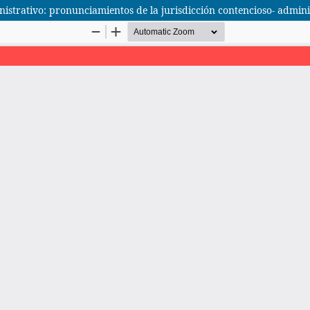
nistrativo: pronunciamientos de la jurisdicción contencioso- admini