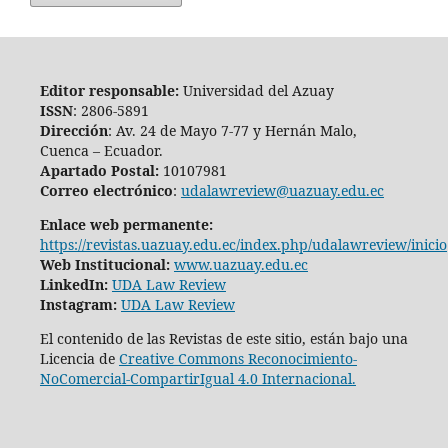
Editor responsable:
Universidad del Azuay
ISSN
: 2806-5891
Dirección
: Av. 24 de Mayo 7-77 y Hernán Malo,
Cuenca – Ecuador.
Apartado Postal:
10107981
Correo electrónico
:
udalawreview@uazuay.edu.ec
Enlace web permanente:
https://revistas.uazuay.edu.ec/index.php/udalawreview/inicio
Web Institucional:
www.uazuay.edu.ec
LinkedIn:
UDA Law Review
Instagram:
UDA Law Review
El contenido de las Revistas de este sitio, están bajo una
Licencia de
Creative Commons Reconocimiento-
NoComercial-CompartirIgual 4.0 Internacional.