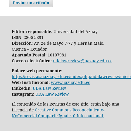
Enviar un artículo
Editor responsable:
Universidad del Azuay
ISSN
: 2806-5891
Dirección
: Av. 24 de Mayo 7-77 y Hernán Malo,
Cuenca – Ecuador.
Apartado Postal:
10107981
Correo electrónico
:
udalawreview@uazuay.edu.ec
Enlace web permanente:
https://revistas.uazuay.edu.ec/index.php/udalawreview/inicio
Web Institucional:
www.uazuay.edu.ec
LinkedIn:
UDA Law Review
Instagram:
UDA Law Review
El contenido de las Revistas de este sitio, están bajo una
Licencia de
Creative Commons Reconocimiento-
NoComercial-CompartirIgual 4.0 Internacional.