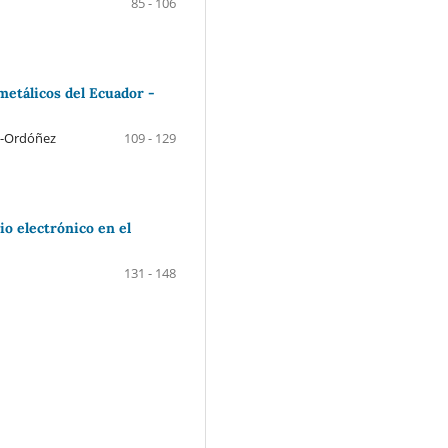
85 - 106
metálicos del Ecuador -
on-Ordóñez
109 - 129
io electrónico en el
131 - 148