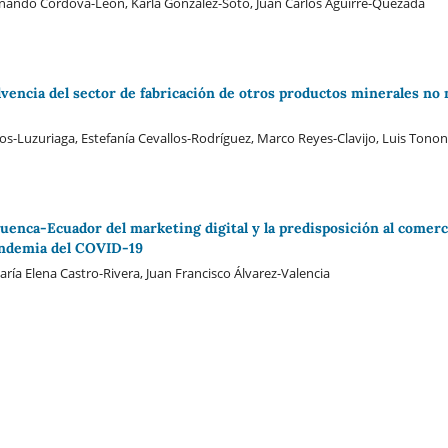
nando Córdova-León, Karla González-Soto, Juan Carlos Aguirre-Quezada
vencia del sector de fabricación de otros productos minerales no 
nos-Luzuriaga, Estefanía Cevallos-Rodríguez, Marco Reyes-Clavijo, Luis Ton
uenca-Ecuador del marketing digital y la predisposición al comerc
andemia del COVID-19
ía Elena Castro-Rivera, Juan Francisco Álvarez-Valencia