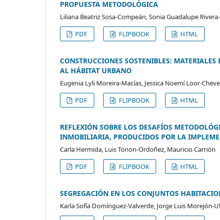
PROPUESTA METODOLÓGICA
Liliana Beatriz Sosa-Compeán, Sonia Guadalupe Rivera-C
PDF
FLIPBOOK
HTML
CONSTRUCCIONES SOSTENIBLES: MATERIALES E
AL HÁBITAT URBANO
Eugenia Lyli Moreira-Macías, Jessica Noemí Loor-Che
PDF
FLIPBOOK
HTML
REFLEXIÓN SOBRE LOS DESAFÍOS METODOLÓGI
INMOBILIARIA, PRODUCIDOS POR LA IMPLEM
Carla Hermida, Luis Tonon-Ordoñez, Mauricio Carrión
PDF
FLIPBOOK
HTML
SEGREGACIÓN EN LOS CONJUNTOS HABITACION
Karla Sofía Domínguez-Valverde, Jorge Luis Morejón-Ul