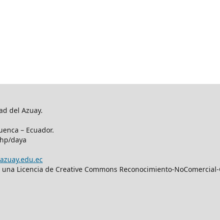
ad del Azuay.
uenca – Ecuador.
php/daya
azuay.edu.ec
bajo una Licencia de Creative Commons Reconocimiento-NoComercial-