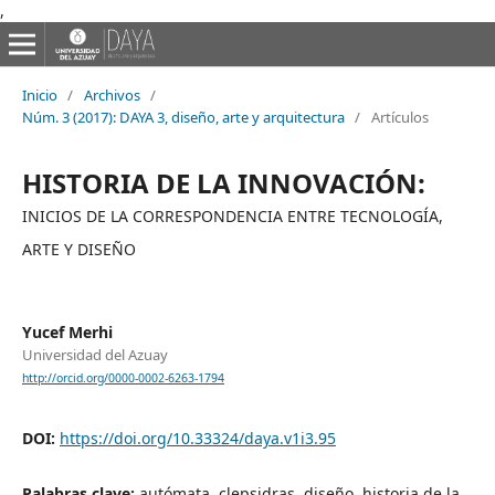
,
Inicio
/
Archivos
/
Núm. 3 (2017): DAYA 3, diseño, arte y arquitectura
/
Artículos
HISTORIA DE LA INNOVACIÓN:
INICIOS DE LA CORRESPONDENCIA ENTRE TECNOLOGÍA,
ARTE Y DISEÑO
Yucef Merhi
Universidad del Azuay
http://orcid.org/0000-0002-6263-1794
DOI:
https://doi.org/10.33324/daya.v1i3.95
Palabras clave:
autómata, clepsidras, diseño, historia de la