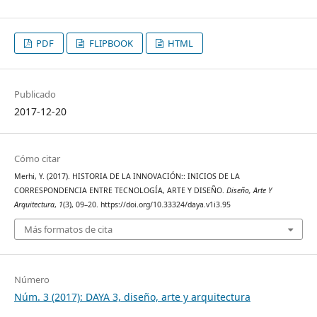
PDF
FLIPBOOK
HTML
Publicado
2017-12-20
Cómo citar
Merhi, Y. (2017). HISTORIA DE LA INNOVACIÓN:: INICIOS DE LA
CORRESPONDENCIA ENTRE TECNOLOGÍA, ARTE Y DISEÑO.
Diseño, Arte Y
Arquitectura
,
1
(3), 09–20. https://doi.org/10.33324/daya.v1i3.95
Más formatos de cita
Número
Núm. 3 (2017): DAYA 3, diseño, arte y arquitectura