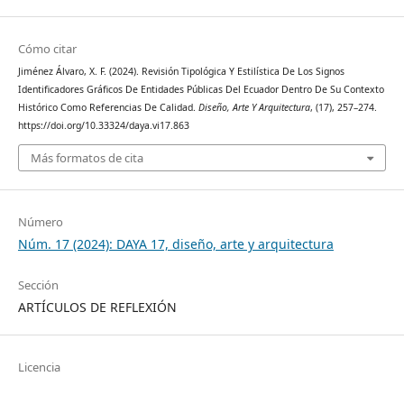
Cómo citar
Jiménez Álvaro, X. F. (2024). Revisión Tipológica Y Estilística De Los Signos
Identificadores Gráficos De Entidades Públicas Del Ecuador Dentro De Su Contexto
Histórico Como Referencias De Calidad.
Diseño, Arte Y Arquitectura
, (17), 257–274.
https://doi.org/10.33324/daya.vi17.863
Más formatos de cita
Número
Núm. 17 (2024): DAYA 17, diseño, arte y arquitectura
Sección
ARTÍCULOS DE REFLEXIÓN
Licencia