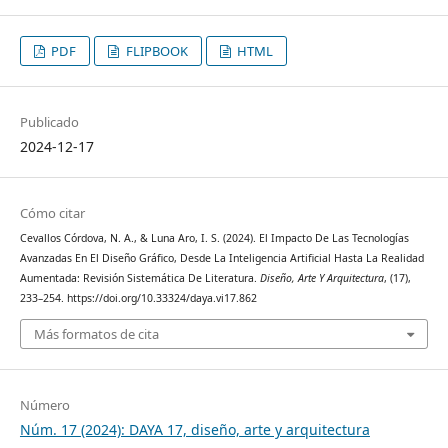
PDF
FLIPBOOK
HTML
Publicado
2024-12-17
Cómo citar
Cevallos Córdova, N. A., & Luna Aro, I. S. (2024). El Impacto De Las Tecnologías
Avanzadas En El Diseño Gráfico, Desde La Inteligencia Artificial Hasta La Realidad
Aumentada: Revisión Sistemática De Literatura.
Diseño, Arte Y Arquitectura
, (17),
233–254. https://doi.org/10.33324/daya.vi17.862
Más formatos de cita
Número
Núm. 17 (2024): DAYA 17, diseño, arte y arquitectura