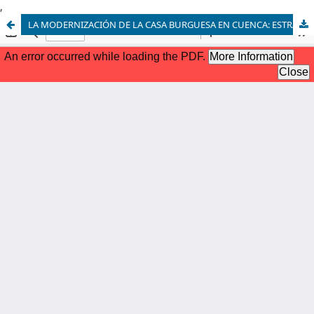
,
LA MODERNIZACIÓN DE LA CASA BURGUESA EN CUENCA: ESTRATEGIAS DE PROYECTO EN LA CASA PEÑA (1954) Y LA CASA VÁZQUEZ (1962)