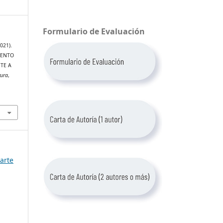
Formulario de Evaluación
2021).
IENTO
TE A
tura
,
arte