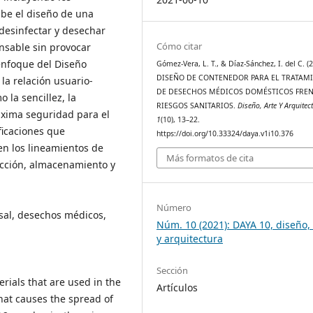
ibe el diseño de una
, desinfectar y desechar
Cómo citar
nsable sin provocar
 enfoque del Diseño
Gómez-Vera, L. T., & Díaz-Sánchez, I. del C. (
DISEÑO DE CONTENEDOR PARA EL TRATAM
la relación usuario-
DE DESECHOS MÉDICOS DOMÉSTICOS FREN
 la sencillez, la
RIESGOS SANITARIOS.
Diseño, Arte Y Arquitec
máxima seguridad para el
1
(10), 13–22.
ficaciones que
https://doi.org/10.33324/daya.v1i10.376
n los lineamientos de
Más formatos de cita
ección, almacenamiento y
Número
rsal, desechos médicos,
Núm. 10 (2021): DAYA 10, diseño, 
y arquitectura
Sección
ials that are used in the
Artículos
at causes the spread of