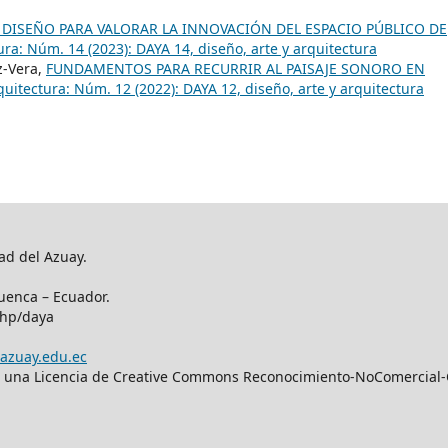
L DISEÑO PARA VALORAR LA INNOVACIÓN DEL ESPACIO PÚBLICO DE
ura: Núm. 14 (2023): DAYA 14, diseño, arte y arquitectura
z-Vera,
FUNDAMENTOS PARA RECURRIR AL PAISAJE SONORO EN
quitectura: Núm. 12 (2022): DAYA 12, diseño, arte y arquitectura
ad del Azuay.
uenca – Ecuador.
php/daya
azuay.edu.ec
bajo una Licencia de Creative Commons Reconocimiento-NoComercial-