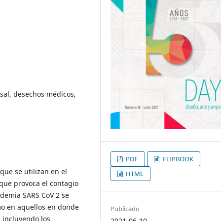
rsal, desechos médicos,
PDF
FLIPBOOK
que se utilizan en el
HTML
que provoca el contagio
ndemia SARS CoV 2 se
mo en aquellos en donde
Publicado
 incluyendo los
2021-06-10