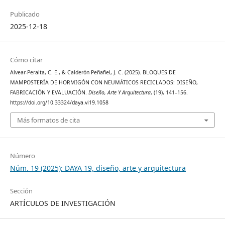
Publicado
2025-12-18
Cómo citar
Alvear-Peralta, C. E., & Calderón Peñafiel, J. C. (2025). BLOQUES DE
MAMPOSTERÍA DE HORMIGÓN CON NEUMÁTICOS RECICLADOS: DISEÑO,
FABRICACIÓN Y EVALUACIÓN.
Diseño, Arte Y Arquitectura
, (19), 141–156.
https://doi.org/10.33324/daya.vi19.1058
Más formatos de cita
Número
Núm. 19 (2025): DAYA 19, diseño, arte y arquitectura
Sección
ARTÍCULOS DE INVESTIGACIÓN