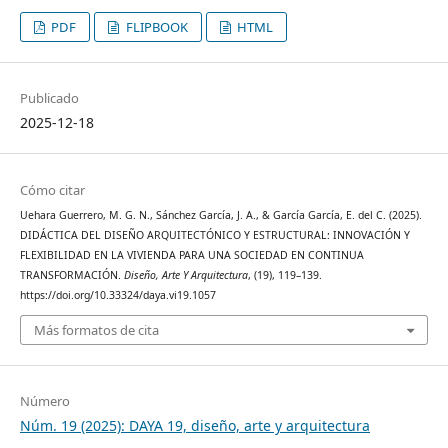
PDF
FLIPBOOK
HTML
Publicado
2025-12-18
Cómo citar
Uehara Guerrero, M. G. N., Sánchez García, J. A., & García García, E. del C. (2025).
DIDÁCTICA DEL DISEÑO ARQUITECTÓNICO Y ESTRUCTURAL: INNOVACIÓN Y
FLEXIBILIDAD EN LA VIVIENDA PARA UNA SOCIEDAD EN CONTINUA
TRANSFORMACIÓN.
Diseño, Arte Y Arquitectura
, (19), 119–139.
https://doi.org/10.33324/daya.vi19.1057
Más formatos de cita
Número
Núm. 19 (2025): DAYA 19, diseño, arte y arquitectura