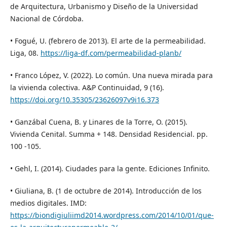
de Arquitectura, Urbanismo y Diseño de la Universidad
Nacional de Córdoba.
• Fogué, U. (febrero de 2013). El arte de la permeabilidad.
Liga, 08.
https://liga-df.com/permeabilidad-planb/
• Franco López, V. (2022). Lo común. Una nueva mirada para
la vivienda colectiva. A&P Continuidad, 9 (16).
https://doi.org/10.35305/23626097v9i16.373
• Ganzábal Cuena, B. y Linares de la Torre, O. (2015).
Vivienda Cenital. Summa + 148. Densidad Residencial. pp.
100 -105.
• Gehl, I. (2014). Ciudades para la gente. Ediciones Infinito.
• Giuliana, B. (1 de octubre de 2014). Introducción de los
medios digitales. IMD:
https://biondigiuliimd2014.wordpress.com/2014/10/01/que-