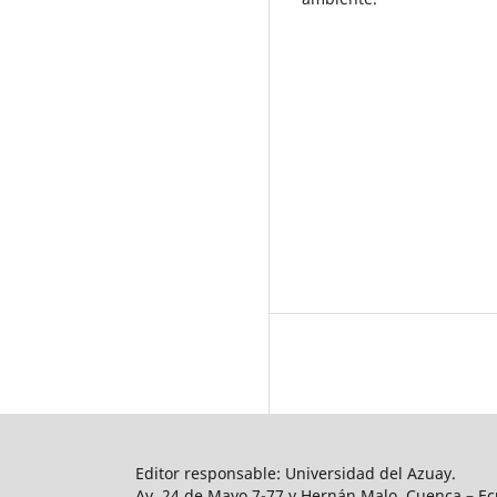
Editor responsable: Universidad del Azuay.
Av. 24 de Mayo 7-77 y Hernán Malo, Cuenca – Ec