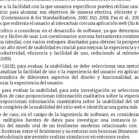
e a la facilidad con la que usuarios específicos pueden utilizar un
icio para alcanzar sus objetivos de manera efectiva, eficiente y 
(Commission & for Standardization, 2010; ISO, 2018; Paz et al., 201
 que enfrenta el usuario al interactuar con una aplicación web (Xu & 
 crítico a considerar en el desarrollo de software, ya que determina
ros y fáciles de usar. Los cuestionarios son una herramienta comúnm
una interfaz, con varios enfoques diseñados para obtener la perspect
ar un alto nivel de usabilidad es crucial para mejorar la experiencia y 
ductividad, eficiencia y facilidad de uso, reduciendo al mínim
2019).
 (2021), para evaluar la usabilidad, se debe seleccionar una meto
analizar la facilidad de uso y la experiencia del usuario en aplic
stemática de diferentes aspectos del diseño y funcionalidad, 
ar la experiencia del usuario.
para evaluar la usabilidad, para esta investigación se seleccion
os de caso proporcionan información cualitativa sobre la experie
oporcionan información cuantitativa sobre la usabilidad del si
 completa de la usabilidad del sitio web e identificar una gama más
 de caso, en el campo de la ingeniería de software, es consider
 múltiples fuentes de datos para investigar una instancia (o
xto del mundo real de un fenómeno moderno relacionado con la
 fronteras entre el fenómeno y su entorno son borrosas (Runeson et 
metodología que permite realizar simulacros en entornos reales.