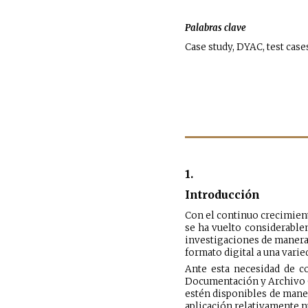
Palabras clave
Case study, DYAC, test case
1.
Introducción
Con el continuo crecimiento
se ha vuelto considerable
investigaciones de manera 
formato digital a una vari
Ante esta necesidad de co
Documentación y Archivo Ci
estén disponibles de manera
aplicación relativamente n