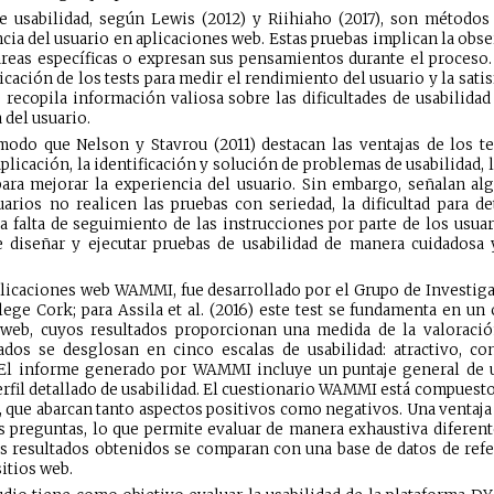
de usabilidad, según Lewis (2012) y Riihiaho (2017), son métodos 
ncia del usuario en aplicaciones web. Estas pruebas implican la obse
areas específicas o expresan sus pensamientos durante el proceso.
plicación de los tests para medir el rendimiento del usuario y la sati
 recopila información valiosa sobre las dificultades de usabilida
 del usuario.
odo que Nelson y Stavrou (2011) destacan las ventajas de los te
aplicación, la identificación y solución de problemas de usabilidad, 
 para mejorar la experiencia del usuario. Sin embargo, señalan al
arios no realicen las pruebas con seriedad, la dificultad para de
 falta de seguimiento de las instrucciones por parte de los usuar
e diseñar y ejecutar pruebas de usabilidad de manera cuidadosa y
aplicaciones web WAMMI, fue desarrollado por el Grupo de Investi
ege Cork; para Assila et al. (2016) este test se fundamenta en un 
 web, cuyos resultados proporcionan una medida de la valoració
dos se desglosan en cinco escalas de usabilidad: atractivo, contr
 El informe generado por WAMMI incluye un puntaje general de us
perfil detallado de usabilidad. El cuestionario WAMMI está compuesto
, que abarcan tanto aspectos positivos como negativos. Una ventaj
 preguntas, lo que permite evaluar de manera exhaustiva diferente
os resultados obtenidos se comparan con una base de datos de refer
itios web.