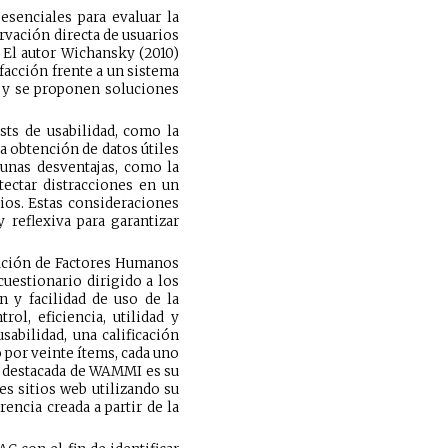
esenciales para evaluar la
rvación directa de usuarios
 El autor Wichansky (2010)
sfacción frente a un sistema
d y se proponen soluciones
sts de usabilidad, como la
la obtención de datos útiles
gunas desventajas, como la
tectar distracciones en un
ios. Estas consideraciones
 reflexiva para garantizar
gación de Factores Humanos
cuestionario dirigido a los
n y facilidad de uso de la
ol, eficiencia, utilidad y
abilidad, una calificación
 por veinte ítems, cada uno
a destacada de WAMMI es su
s sitios web utilizando su
encia creada a partir de la