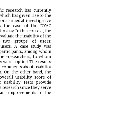
ic research has currently
hich has given rise to the
ions aimed at investigative
 is the case of the DYAC
 Azuay. In this context, the
evaluate the usability of the
 two groups of users:
 users. A case study was
8 participants, among whom
cher-researchers, to whom
 were applied. The results
er comments about usability
on. On the other hand, the
erall usability score of
t usability tests provide
s research since they serve
cant improvements to the