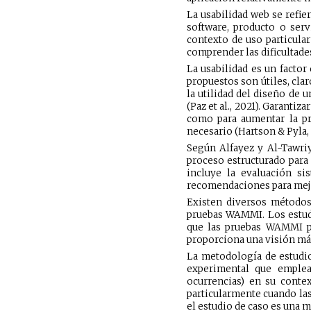
La usabilidad web se refier
software, producto o serv
contexto de uso particular 
comprender las dificultades
La usabilidad es un factor
propuestos son útiles, cla
la utilidad del diseño de 
(Paz et al., 2021). Garantiz
como para aumentar la pro
necesario (Hartson & Pyla, 
Según Alfayez y Al-Tawriy
proceso estructurado para 
incluye la evaluación si
recomendaciones para mejor
Existen diversos métodos 
pruebas WAMMI. Los estudi
que las pruebas WAMMI pr
proporciona una visión más
La metodología de estudio
experimental que emplea
ocurrencias) en su conte
particularmente cuando las
el estudio de caso es una 