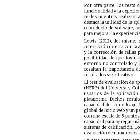
Por otra parte, los tests 
funcionalidad y la experie
reales mientras realizan t
destaca la utilidad de la a
o producto de software, se
para mejorar la experiencia
Lewis (2012), del mismo m
interacción directa con la 
y la corrección de fallas
posibilidad de que los usu
entorno no controlado y la
resaltan la importancia d
resultados significativos.
El test de evaluación de 
(HFRG) del University Coll
usuarios de la aplicación
plataforma. Dichos resulta
capacidad de aprendizaje.
global del sitio web y un 
con una escala de 5 puntos
capacidad para agregar más
sistema de calificación. L
evaluación de numerosos s