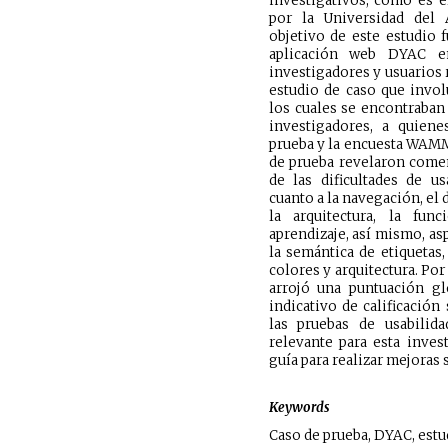
investigativos, como es e
por la Universidad del 
objetivo de este estudio f
aplicación web DYAC e
investigadores y usuarios 
estudio de caso que involu
los cuales se encontraban
investigadores, a quiene
prueba y la encuesta WAMMI
de prueba revelaron comen
de las dificultades de us
cuanto a la navegación, el 
la arquitectura, la func
aprendizaje, así mismo, as
la semántica de etiquetas,
colores y arquitectura. Po
arrojó una puntuación gl
indicativo de calificación
las pruebas de usabilid
relevante para esta inves
guía para realizar mejoras s
Keywords
Caso de prueba, DYAC, estu