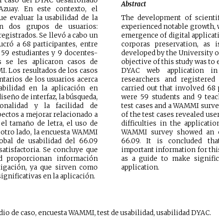
l caso del DYAC desarrollado
Abstract
Azuay. En este contexto, el
ue evaluar la usabilidad de la
The development of scientif
n dos grupos de usuarios:
experienced notable growth, w
registrados. Se llevó a cabo un
emergence of digital applicat
cró a 68 participantes, entre
corporas preservation, as
 59 estudiantes y 9 docentes-
developed by the University of
s se les aplicaron casos de
objective of this study was to 
. Los resultados de los casos
DYAC web application in
tarios de los usuarios acerca
researchers and registered
abilidad en la aplicación en
carried out that involved 6
diseño de interfaz, la búsqueda,
were 59 students and 9 tea
ionalidad y la facilidad de
test cases and a WAMMI survey
pectos a mejorar relacionado a
of the test cases revealed us
 el tamaño de letra, el uso de
difficulties in the applicati
r otro lado, la encuesta WAMMI
WAMMI survey showed an ov
obal de usabilidad del 66.09
66.09. It is concluded tha
 satisfactoria. Se concluye que
important information for thi
ad proporcionan información
as a guide to make signifi
tigación, ya que sirven como
application.
ignificativas en la aplicación.
dio de caso, encuesta WAMMI, test de usabilidad, usabilidad DYAC.