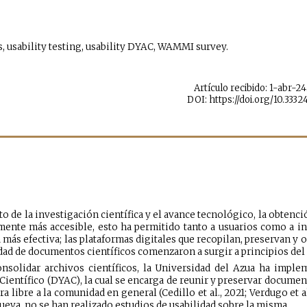
s, usability testing, usability DYAC, WAMMI survey.
Artículo recibido: 1-abr-24
DOI: https://doi.org/10.3332
 de la investigación científica y el avance tecnológico, la obtenci
mente más accesible, esto ha permitido tanto a usuarios como a in
más efectiva; las plataformas digitales que recopilan, preservan y o
edad de documentos científicos comenzaron a surgir a principios del
nsolidar archivos científicos, la Universidad del Azua ha impl
entífico (DYAC), la cual se encarga de reunir y preservar documen
 libre a la comunidad en general (Cedillo et al., 2021; Verdugo et al
ueva, no se han realizado estudios de usabilidad sobre la misma.