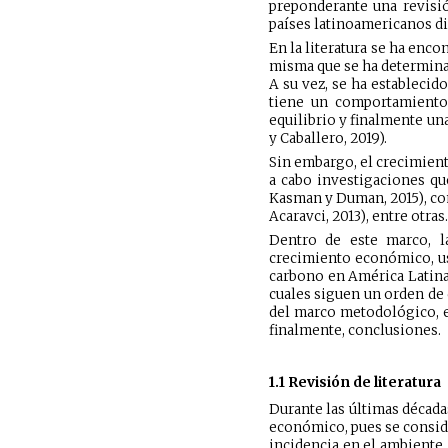
preponderante una revisió
países latinoamericanos di
En la literatura se ha enc
misma que se ha determinad
A su vez, se ha establecido
tiene un comportamiento 
equilibrio y finalmente un
y Caballero, 2019).
Sin embargo, el crecimient
a cabo investigaciones que
Kasman y Duman, 2015), com
Acaravci, 2013), entre otras.
Dentro de este marco, la
crecimiento económico, us
carbono en América Latina y
cuales siguen un orden de 
del marco metodológico, ex
finalmente, conclusiones.
1.1 Revisión de literatura
Durante las últimas década
económico, pues se conside
incidencia en el ambiente. 