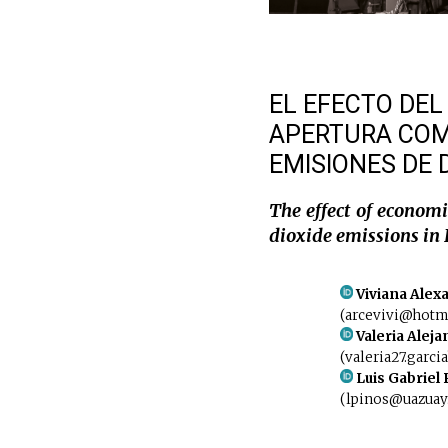
EL EFECTO DEL
APERTURA COME
EMISIONES DE 
The effect of econom
dioxide emissions in 
Viviana Alex
(arcevivi@hotma
Valeria Aleja
(valeria27.garc
Luis Gabriel 
(lpinos@uazuay.