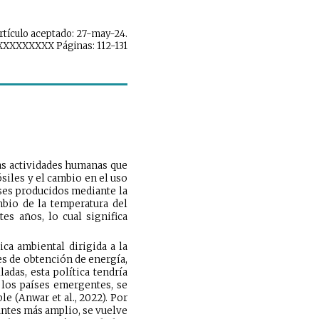
Artículo aceptado: 27-may-24.
XXXXXXXXX Páginas: 112-131
as actividades humanas que
iles y el cambio en el uso
ases producidos mediante la
mbio de la temperatura del
es años, lo cual significa
ca ambiental dirigida a la
tes de obtención de energía,
das, esta política tendría
 los países emergentes, se
e (Anwar et al., 2022). Por
antes más amplio, se vuelve