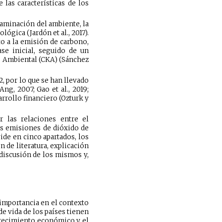
las características de los
taminación del ambiente, la
gica (Jardón et al., 2017).
cto a la emisión de carbono,
se inicial, seguido de un
ts Ambiental (CKA) (Sánchez
 por lo que se han llevado
ng, 2007; Gao et al., 2019;
rrollo financiero (Ozturk y
r las relaciones entre el
as emisiones de dióxido de
vide en cinco apartados, los
 de literatura, explicación
discusión de los mismos y,
importancia en el contexto
e vida de los países tienen
l crecimiento económico y el