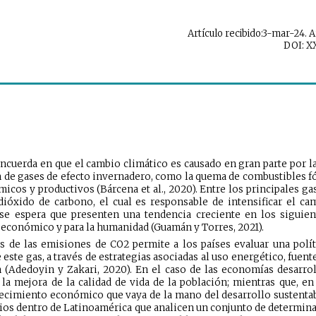
Artículo recibido:3-mar-24. 
DOI: X
ncuerda en que el cambio climático es causado en gran parte por l
de gases de efecto invernadero, como la quema de combustibles fós
micos y productivos (Bárcena et al., 2020). Entre los principales g
dióxido de carbono, el cual es responsable de intensificar el ca
se espera que presenten una tendencia creciente en los siguient
o económico y para la humanidad (Guamán y Torres, 2021).
 de las emisiones de CO2 permite a los países evaluar una políti
este gas, a través de estrategias asociadas al uso energético, fuen
(Adedoyin y Zakari, 2020). En el caso de las economías desarrolla
la mejora de la calidad de vida de la población; mientras que, en
crecimiento económico que vaya de la mano del desarrollo sustentabl
studios dentro de Latinoamérica que analicen un conjunto de determin