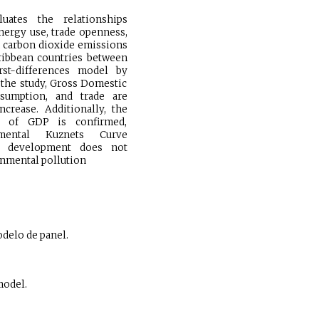
uates the relationships
ergy use, trade openness,
n carbon dioxide emissions
ribbean countries between
rst-differences model by
 the study, Gross Domestic
sumption, and trade are
ncrease. Additionally, the
t of GDP is confirmed,
mental Kuznets Curve
al development does not
onmental pollution
delo de panel.
model.