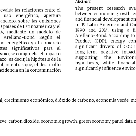
Abstract
The present research eval
evalúa las relaciones entre el
between economic growth, en
 uso energético, apertura
and financial development o
nanciero, sobre las emisiones
in 19 Latin American and Ca
9 países de Latinoamérica y el
1990 and 2014, using a fi
014, mediante un modelo de
Arellano-Bond. According to
e Arellano-Bond. Según el
Product (GDP), energy con
umo energético y el comercio
significant drivers of CO2 i
tes significativos para el
long-term negative impac
smo, se comprueba el impacto
supporting the Environ
zo, es decir, la hipótesis de la
hypothesis, while financi
, mientras que, el desarrollo
significantly influence envir
ncidencia en la contaminación
l, crecimiento económico, dióxido de carbono, economía verde, mo
ve, carbon dioxide, economic growth, green economy, panel data 