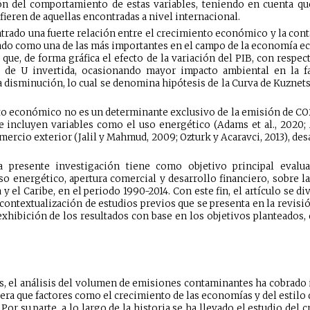
n del comportamiento de estas variables, teniendo en cuenta que 
fieren de aquellas encontradas a nivel internacional.
ontrado una fuerte relación entre el crecimiento económico y la con
o como una de las más importantes en el campo de la economía ecoló
 que, de forma gráfica el efecto de la variación del PIB, con respe
de U invertida, ocasionando mayor impacto ambiental en la fa
a disminución, lo cual se denomina hipótesis de la Curva de Kuzne
o económico no es un determinante exclusivo de la emisión de CO2,
 incluyen variables como el uso energético (Adams et al., 2020; A
ercio exterior (Jalil y Mahmud, 2009; Ozturk y Acaravci, 2013), desa
 presente investigación tiene como objetivo principal evalua
o energético, apertura comercial y desarrollo financiero, sobre l
 el Caribe, en el periodo 1990-2014. Con este fin, el artículo se di
contextualización de estudios previos que se presenta en la revisión
hibición de los resultados con base en los objetivos planteados, 
s, el análisis del volumen de emisiones contaminantes ha cobrado 
ra que factores como el crecimiento de las economías y del estilo d
Por su parte, a lo largo de la historia se ha llevado el estudio de