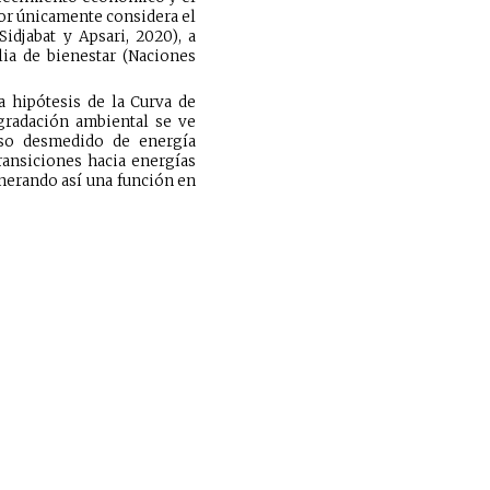
dor únicamente considera el
djabat y Apsari, 2020), a
ia de bienestar (Naciones
a hipótesis de la Curva de
egradación ambiental se ve
uso desmedido de energía
transiciones hacia energías
enerando así una función en