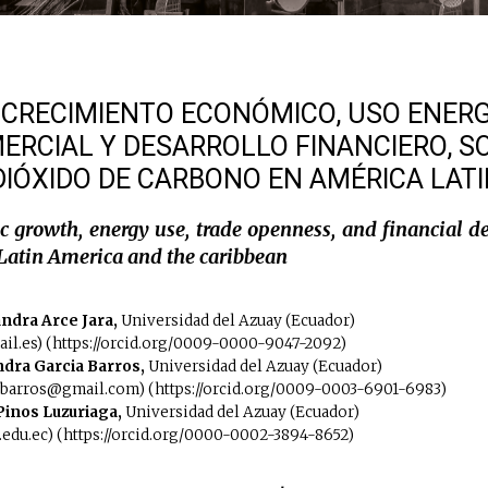
 CRECIMIENTO ECONÓMICO, USO ENERG
RCIAL Y DESARROLLO FINANCIERO, S
DIÓXIDO DE CARBONO EN AMÉRICA LATI
ic growth, energy use, trade openness, and financial 
Latin America and the caribbean
andra Arce Jara,
Universidad del Azuay (Ecuador)
il.es) (https://orcid.org/0009-0000-9047-2092)
ndra Garcia Barros,
Universidad del Azuay (Ecuador)
iabarros@gmail.com) (https://orcid.org/0009-0003-6901-6983)
Pinos Luzuriaga,
Universidad del Azuay (Ecuador)
edu.ec) (https://orcid.org/0000-0002-3894-8652)