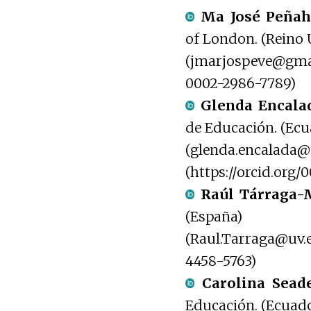
Ma José Peñah
of London. (Reino 
(jmarjospeve@gma
0002-2986-7789)
Glenda Encala
de Educación. (Ecu
(glenda.encalada@
(https://orcid.org
Raúl Tárraga-
(España)
(Raul.Tarraga@uv.
4458-5763)
Carolina Sead
Educación. (Ecuad