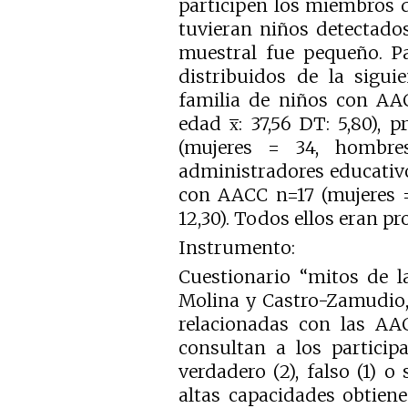
participen los miembros 
tuvieran niños detectado
muestral fue pequeño. Pa
distribuidos de la sigu
familia de niños con AAC
edad
: 37,56 DT: 5,80),
x̅
(mujeres = 34, hombr
administradores educativ
con AACC n=17 (mujeres 
12,30). Todos ellos eran pr
Instrumento:
Cuestionario “mitos de l
Molina y Castro-Zamudio, 
relacionadas con las AA
consultan a los participa
verdadero (2), falso (1) o 
altas capacidades obtien