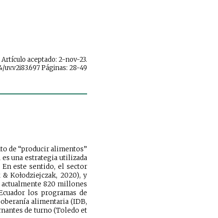
. Artículo aceptado: 2-nov-23.
4/uv.v2i83.697 Páginas: 28-49
nto de “producir alimentos”
es una estrategia utilizada
 En este sentido, el sector
 & Kołodziejczak, 2020), y
e actualmente 820 millones
Ecuador los programas de
oberanía alimentaria (IDB,
rnantes de turno (Toledo et