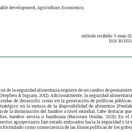
inable development, Agricul
ture, Economi
cs.
Artículo recibido: 5-may-23
DOI: 10.3332
uros de la seguridad alimentaria requiere de un cambio de pensamie
(Stephen & Ingram, 2011). Adicionalmente, la seguridad alimentaria 
gendas de desarrollo como en la generación de políticas públicas.
stratégico en la mejora de la disponibilidad de alimentos (Pawlak
ón de la disminución del hambre a nivel mundial. Cabe destacar qu
re, hambre severa o hambruna (Naciones Unidas, 2021). En el 
ector agropecuario han estado enfocados hacia la seguridad y la s
an formulado como consecuencia de las líneas políticas de los gobe