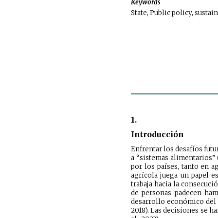
Keywords
State, Public policy, susta
1.
Introducción
Enfrentar los desafíos fut
a “sistemas alimentarios” 
por los países, tanto en a
agrícola juega un papel e
trabaja hacia la consecuci
de personas padecen hamb
desarrollo económico del s
2018). Las decisiones se h