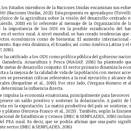
e, los Estados miembros de la Naciones Unidas encaminan sus esfue
30 (Naciones Unidas, 2021). Esta propuesta es apoyada por (Trivell
gónico de la agricultura sobre la visión del desarrollo centrado 
ierdo, 2018) en lo referente al mensaje de la Organización de l
 la importancia de los ODS en la posible erradicación del ha
 en el sector rural. A nivel mundial, se han creado tendencias que
spectos económicos como de bienestar. El aumento internacional 
nto. Bajo esta dinámica, el Ecuador, así como América Latina y el
 2016).
r ha ratificado a los ODS como política pública del gobierno nacion
, Ganadería, Acuacultura y Pesca (MAGAP, 2016) ha planteado qu
de metas de desarrollo conjunto. El sector primario dinamiza la ec
rta a la mejora de la calidad de vida de la población con menor acce
res se presentan críticas referentes a la real ejecución y alcance 
cales (Requelme et al., 2019). Por otro lado, (Vergara-Romero et a
determinar la influencia directa.
e impulsa la economía ecuatoriana, principalmente para favorecer 
enere un saldo positivo y sostener la dolarización. A partir de l
erta en la exportación. La matriz productiva del país se sostiene
o y plátano (Herrera-Franco et al., 2023) . También, según la Enc
 Nacional de Estadísticas y Censos (INEC & SENPLADES, 2016) incluye
l PEA rural. Es decir, que se podría afirmar que una parte signif
ste sector (INEC & SENPLADES, 2016).