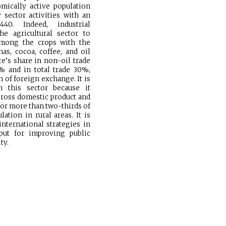
mically active population
 sector activities with an
40. Indeed, industrial
e agricultural sector to
Among the crops with the
as, cocoa, coffee, and oil
re’s share in non-oil trade
% and in total trade 30%,
 of foreign exchange. It is
n this sector because it
gross domestic product and
or more than two-thirds of
ation in rural areas. It is
nternational strategies in
put for improving public
ty.