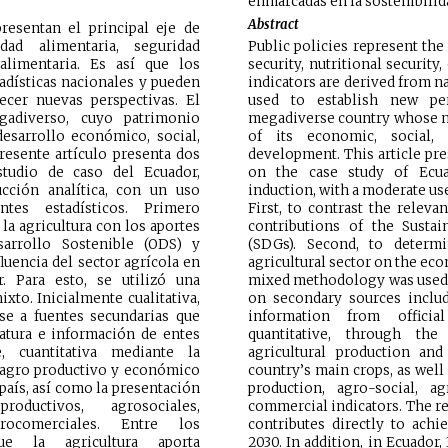
enmarcadas en la sostenibilid
Abstract
presentan el principal eje de
dad alimentaria, seguridad
Public policies represent the
alimentaria. Es así que los
security, nutritional security
adísticas nacionales y pueden
indicators are derived from na
lecer nuevas perspectivas. El
used to establish new per
adiverso, cuyo patrimonio
megadiverse country whose nat
desarrollo económico, social,
of its economic, social, 
presente artículo presenta dos
development. This article pre
studio de caso del Ecuador,
on the case study of Ecua
cción analítica, con un uso
induction, with a moderate use
es estadísticos. Primero
First, to contrast the releva
 la agricultura con los aportes
contributions of the Susta
arrollo Sostenible (ODS) y
(SDGs). Second, to determ
luencia del sector agrícola en
agricultural sector on the eco
. Para esto, se utilizó una
mixed methodology was used. I
xto. Inicialmente cualitativa,
on secondary sources includ
e a fuentes secundarias que
information from official
ratura e información de entes
quantitative, through the
e, cuantitativa mediante la
agricultural production an
r agro productivo y económico
country’s main crops, as well 
 país, así como la presentación
production, agro-social, 
oductivos, agrosociales,
commercial indicators. The re
ocomerciales. Entre los
contributes directly to ach
ue la agricultura aporta
2030. In addition, in Ecuador,