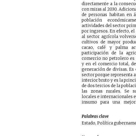
directamente a la consecu
con miras al 2030. Adicion
de personas habitan en á
población económicame
actividades del sector pri
por ingresos. En efecto, el
al sector agrícola volvers
cultivos de mayor produ
cacao, café y palma ac
participación de la agri
comercio no petrolero es
y en el comercio total, de
generación de divisas. Es 
sector porque representa a
interior bruto y es la prin
de dos tercios de la pobla
las zonas rurales. Se su
locales e internacionales 
insumo para una mejora
Palabras clave
Estado, Política gubername