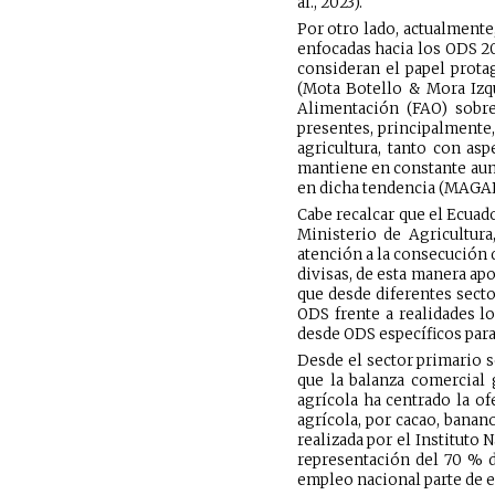
al., 2023).
Por otro lado, actualment
enfocadas hacia los ODS 20
consideran el papel prota
(Mota Botello & Mora Izqu
Alimentación (FAO) sobre
presentes, principalmente,
agricultura, tanto con a
mantiene en constante aume
en dicha tendencia (MAGAP,
Cabe recalcar que el Ecuado
Ministerio de Agricultura
atención a la consecución 
divisas, de esta manera apo
que desde diferentes secto
ODS frente a realidades lo
desde ODS específicos para 
Desde el sector primario s
que la balanza comercial g
agrícola ha centrado la of
agrícola, por cacao, banan
realizada por el Instituto
representación del 70 % de
empleo nacional parte de e