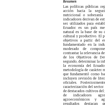
Resumen
Las políticas públicas re
acción hacia la seguri
nutricional o soberanía 
indicadores derivan de est
ser utilizados para estab
Ecuador es un país meg
natural es la base de su 
cultural y productivo. El 
objetivos a partir del e
fundamentado en la indu
moderado de component
contrastar la relevancia de
de los Objetivos de Des
segundo, determinar la inf
la economía del Ecuador
metodología de carácter mi
que fundamentó como bas
incluyen revisión de lite
oficiales. Posteriorment
caracterización del secto
de destacados cultivos del
de indicadores agropr
agroeconómicos y agr
resultados destacan q