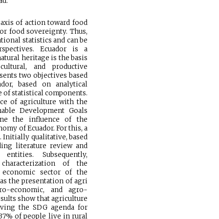
ad.
 axis of action toward food
, or food sovereignty. Thus,
tional statistics and can be
spectives. Ecuador is a
ural heritage is the basis
cultural, and productive
sents two objectives based
dor, based on analytical
 of statistical components.
nce of agriculture with the
inable Development Goals
ine the influence of the
nomy of Ecuador. For this, a
nitially qualitative, based
ing literature review and
 entities. Subsequently,
 characterization of the
d economic sector of the
as the presentation of agri
agro-economic, and agro-
sults show that agriculture
ieving the SDG agenda for
 37% of people live in rural