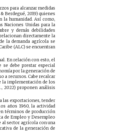
rzos para alcanzar medidas
i & Berdegué, 2019) quienes
en la humanidad. Así como,
as Naciones Unidas para la
mbre y demás debilidades
 relacionan directamente la
de la demanda agrícola se
 Caribe (ALC) se encuentran
al. En relación con esto, el
e se debe prestar especial
onomía por la generación de
so a recursos. Cabe recalcar
de la implementación de los
l., 2022) proponen análisis
a las exportaciones, tender
os años 1960, la actividad
, en términos de producción
uesta de Empleo y Desempleo
 al sector agrícola con una
icativa de la generación de