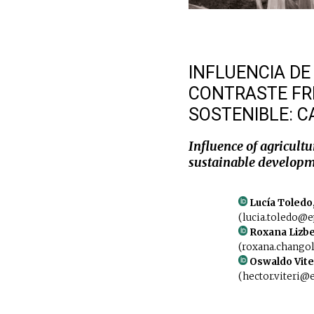
INFLUENCIA DE
CONTRASTE FR
SOSTENIBLE: 
Influence of agricultu
sustainable developm
Lucía Toledo
(lucia.toledo@e
Roxana Lizbe
(roxana.changol
Oswaldo Viter
(hector.viteri@