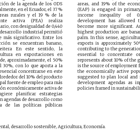
ción de la agenda de los ODS
areas, and 19% of the econo
almente, en el Ecuador, el 37 %
(EAP) is engaged in primary
reas rurales y el 19 % de la
income inequality of 0.4
nte activa (PEA) realiza
development has allowed th
mario, con desigualdad de 0,440
become more significant. 
 desarrollo industrial permitió
highest production are banan
e más significativo. Entre los
palm. In this sense, agricultu
cción se encuentran banano,
exports is approximately 50
eitera En este sentido, la
contributing to the generation
cultura en exportaciones en
essential to concentrate o
 de, aproximadamente, el 50%
represents about 10% of the 
l 30%, con lo que aporta a la
is the source of employment f
esencial concentrarse en este
the economically active popul
lrededor del 10% del producto
suggested to plan local and i
cipal fuente de empleo para más
development agendas as in
ción económicamente activa de
policies framed in sustainabili
giere planificar estrategias
en agendas de desarrollo como
 de las políticas públicas
ntal, desarrollo sostenible, Agricultura, Economía.