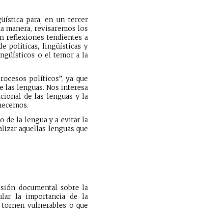
üística para, en un tercer
ta manera, revisaremos los
n reflexiones tendientes a
 políticas, lingüísticas y
ngüísticos o el temor a la
ocesos políticos”, ya que
 las lenguas. Nos interesa
cional de las lenguas y la
enecemos.
 de la lengua y a evitar la
alizar aquellas lenguas que
isión documental sobre la
ular la importancia de la
e tornen vulnerables o que