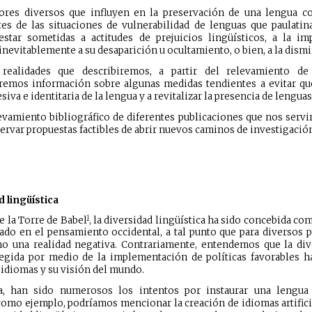
ores diversos que influyen en la preservación de una lengua com
es de las situaciones de vulnerabilidad de lenguas que paulatin
estar sometidas a actitudes de prejuicios lingüísticos, a la i
inevitablemente a su desaparición u ocultamiento, o bien, a la dism
 realidades que describiremos, a partir del relevamiento de
aremos información sobre algunas medidas tendientes a evitar qu
iva e identitaria de la lengua y a revitalizar la presencia de lenguas
vamiento bibliográfico de diferentes publicaciones que nos servir
servar propuestas factibles de abrir nuevos caminos de investigació
 lingüística
1
de la Torre de Babel
, la diversidad lingüística ha sido concebida co
ado en el pensamiento occidental, a tal punto que para diversos p
mo una realidad negativa. Contrariamente, entendemos que la div
egida por medio de la implementación de políticas favorables ha
 idiomas y su visión del mundo.
ia, han sido numerosos los intentos por instaurar una lengua
como ejemplo, podríamos mencionar la creación de idiomas artifici