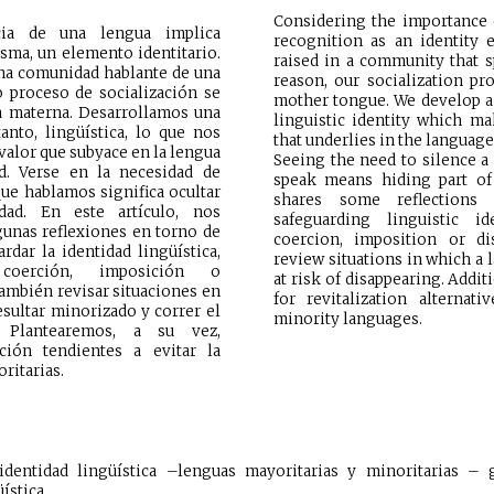
Considering the importance 
cia de una lengua implica
recognition as an identity
sma, un elemento identitario.
raised in a community that s
a comunidad hablante de una
reason, our socialization pro
o proceso de socialización se
mother tongue. We develop a c
a materna. Desarrollamos una
linguistic identity which m
tanto, lingüística, lo que nos
that underlies in the languag
valor que subyace en la lengua
Seeing the need to silence 
d. Verse en la necesidad de
speak means hiding part of 
 que hablamos significa ocultar
shares some reflections
dad. En este artículo, nos
safeguarding linguistic id
unas reflexiones en torno de
coercion, imposition or di
rdar la identidad lingüística,
review situations in which a 
coerción, imposición o
at risk of disappearing. Addit
ambién revisar situaciones en
for revitalization alternat
sultar minorizado y correr el
minority languages.
. Plantearemos, a su vez,
ación tendientes a evitar la
ritarias.
 identidad lingüística –lenguas mayoritarias y minoritarias – g
ística.