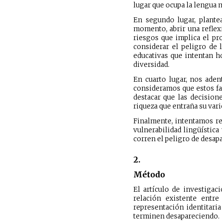
lugar que ocupa la lengua 
En segundo lugar, plantea
momento, abrir una reflex
riesgos que implica el pr
considerar el peligro de 
educativas que intentan h
diversidad.
En cuarto lugar, nos ade
consideramos que estos fac
destacar que las decision
riqueza que entraña su var
Finalmente, intentamos res
vulnerabilidad lingüística
corren el peligro de desap
2.
Método
El artículo de investiga
relación existente entre
representación identitari
terminen desapareciendo.