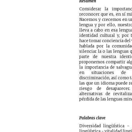
Resumen
Considerar la importan
reconocer que es, en sí mi
Nacemos y crecemos en un
lengua y por ello, nuestr
lleva a cabo en esa lengu
identidad cultural y, por 
hace tomar conciencia del 
hablada por la comunida
silenciar la o las lenguas
parte de nuestra identi
proponemos compartir alg
la importancia de salvagua
en situaciones de 
discriminación, así como t
las que un idioma puede re
riesgo de desaparecer
alternativas de revitaliz
pérdida de las lenguas mino
Palabras clave
Diversidad lingüística -
lingüística - vitalidad lingü