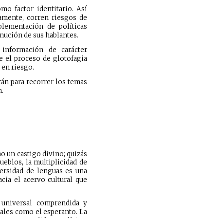
o factor identitario. Así
amente, corren riesgos de
mplementación de políticas
inución de sus hablantes.
 información de carácter
e el proceso de glotofagia
 en riesgo.
án para recorrer los temas
n.
mo un castigo divino; quizás
ueblos, la multiplicidad de
ersidad de lenguas es una
cia el acervo cultural que
 universal comprendida y
ales como el esperanto. La