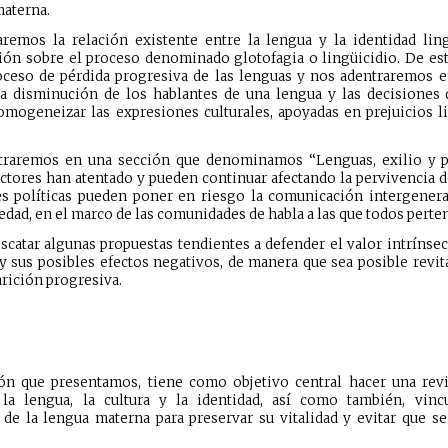
materna.
remos la relación existente entre la lengua y la identidad ling
ión sobre el proceso denominado glotofagia o lingüicidio. De es
oceso de pérdida progresiva de las lenguas y nos adentraremos e
la disminución de los hablantes de una lengua y las decisiones de
omogeneizar las expresiones culturales, apoyadas en prejuicios li
ntraremos en una sección que denominamos “Lenguas, exilio y pr
tores han atentado y pueden continuar afectando la pervivencia de
es políticas pueden poner en riesgo la comunicación intergenera
iedad, en el marco de las comunidades de habla a las que todos pert
catar algunas propuestas tendientes a defender el valor intrínseco
 y sus posibles efectos negativos, de manera que sea posible revit
arición progresiva.
ción que presentamos, tiene como objetivo central hacer una rev
 la lengua, la cultura y la identidad, así como también, vinc
a de la lengua materna para preservar su vitalidad y evitar que s