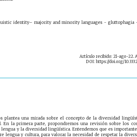
guistic identity– majority and minority languages - gluttophagia -
Artículo recibido: 21-ago-22. 
DOI: https://doi.org/10.333
s plantea una mirada sobre el concepto de la diversidad lingüísti
ad. En la primera parte, propondremos una revisión sobre los co
a lengua y la diversidad lingüística. Entendemos que es important
re lengua y cultura, para valorar la necesidad de respetar la divers