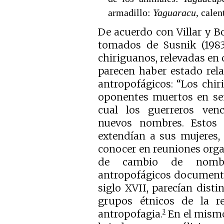
armadillo:
Yaguaracu
, calen
De acuerdo con Villar y Bos
tomados de Susnik (1983)
chiriguanos, relevadas en c
parecen haber estado rela
antropofágicos: “Los chi
oponentes muertos en seña
cual los guerreros ven
nuevos nombres. Estos 
extendían a sus mujeres,
conocer en reuniones organ
de cambio de nombre
antropofágicos documenta
siglo XVII, parecían disti
grupos étnicos de la re
antropofagia.
En el mismo 
3