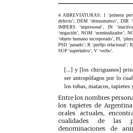
4 ABREVIATURAS: 1 ‘primera person
defecto’; DEM ‘demostrativo’, DIR ‘d
IMPERS ‘impersonal’, IN ‘inacti
‘negación’, NOM ‘nominalizador’, N
‘objeto humano incorporado’, PL ‘plu
PSD ‘pasado’; R ‘prefijo relacional’; R
SUP ‘superlativo’, V ‘verbo’.
[...] y [los chiriguanos] pr
ser antropófagos por lo cua
los tobas, matacos, tapietes 
Entre los nombres persona
los tapietes de Argentina
orales actuales, encont
cualidades de las p
denominaciones de anim