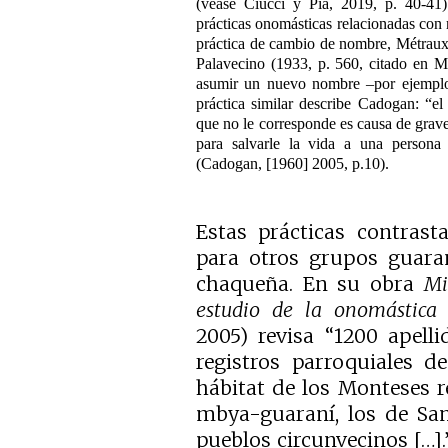
(véase Ciucci y Pia, 2019, p. 40-41
prácticas onomásticas relacionadas con 
práctica de cambio de nombre, Métraux
Palavecino (1933, p. 560, citado en M
asumir un nuevo nombre –por ejemplo
práctica similar describe Cadogan: “
que no le corresponde es causa de grave
para salvarle la vida a una persona
(Cadogan, [1960] 2005, p.10).
Estas prácticas contrast
para otros grupos guaran
chaqueña. En su obra
Mi
estudio de la onomástica
2005) revisa “1200 apell
registros parroquiales d
hábitat de los Monteses r
mbya-guaraní, los de San
pueblos circunvecinos […].