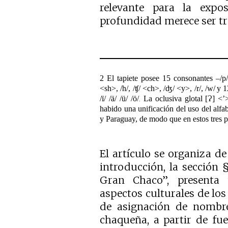
relevante para la expo
profundidad merece ser tr
2
El tapiete posee 15 consonantes
–/p/
<sh>, /h/, /ʧ/ <ch>, /ʤ/ <y>, /r/, /w/
y 1
/ï/ /ä/ /ü/ /ö/
La oclusiva glotal
[Ɂ] <’
.
habido una unificación del uso del alfa
y Paraguay, de modo que en estos tres paí
El artículo se organiza de
introducción, la sección 
Gran Chaco”, presenta 
aspectos culturales de los
de asignación de nombre
chaqueña, a partir de fue