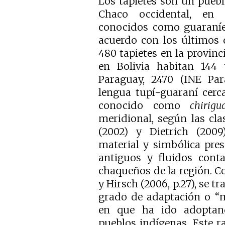
Los tapietes son un puebl
Chaco occidental, en 
conocidos como guaraní
acuerdo con los últimos 
480 tapietes en la provinc
en Bolivia habitan 144 t
Paraguay, 2470 (INE Par
lengua tupí-guaraní cerc
conocido como
chirigu
meridional, según las cla
(2002) y Dietrich (2009
material y simbólica pres
antiguos y fluidos conta
chaqueños de la región. Co
y Hirsch (2006, p.27), se 
grado de adaptación o “m
en que ha ido adoptand
pueblos indígenas. Este r