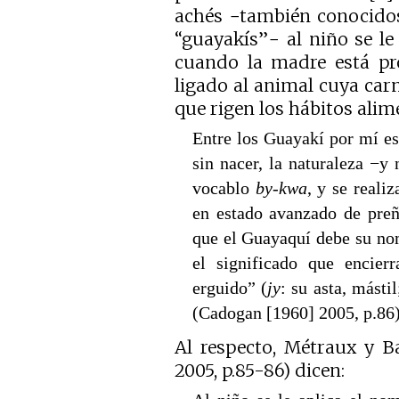
achés −también conocidos
“guayakís”− al niño se l
cuando la madre está pro
ligado al animal cuya carn
que rigen los hábitos alim
Entre los Guayakí por mí est
sin nacer, la naturaleza −
vocablo
by-kwa
, y se reali
en estado avanzado de preñ
que el Guayaquí debe su no
el significado que encierr
erguido” (
jy
: su asta, másti
(Cadogan [1960] 2005, p.86
Al respecto, Métraux y B
2005, p.85-86) dicen: