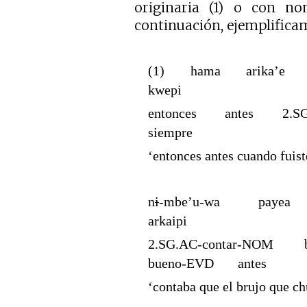
originaria (1) o con no
continuación, ejemplifica
(1) hama arika’e
kwepi
entonces antes 2.
siempre
‘entonces antes cuando fuist
n
i
-mbe’u-wa paye
arkaipi
2.SG.AC-contar-NOM
bueno-EVD antes
‘contaba que el brujo que ch