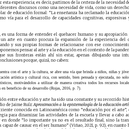
 esta experiencia; es decir, partimos de la certeza de la necesidad d
diferentes discursos como una necesidad de vida, como un derech
blar de educación formal: “La enseñanza ha reclamado la educació
mo vía para el desarrollo de capacidades cognitivas, expresivas y
s, es una forma de entender el quehacer humano y su apropiación 
 un arte en cuanto procura la expansión de la experiencia del 
ndo y sus propias formas de relacionarse con ese conocimiento
onemos pensar al arte y a la educación en el contexto de la pande
ue sus fronteras están ahí sin estar, apenas dibujando una int
onclusiones porque, quizá, no caben:
ntra con el arte y la cultura, se abre una vía que brinda a niños, niñas y jóven
ación artística y cultural rica, con sentido, bien pensada y ejecutada, no solo
tísticos, motivándolos a utilizar de manera creativa todos los recursos local
en beneficio de su desarrollo (Rojas, 2016, p. 7).
ción entre educación y arte ha sido una constante y su recorrido his
dio de Jaime Ruíz:
Aproximación a la epistemología de la educación artí
orriente conocida en Latinoamérica como “educación por el arte”
egia para dinamizar las actividades de la escuela y llevar a cabo
gar en donde “lo importante ya no es el resultado final, sino la tra
s capaz de causar en el ser humano” (Viñao, 2021, p. 92), en cuanto 