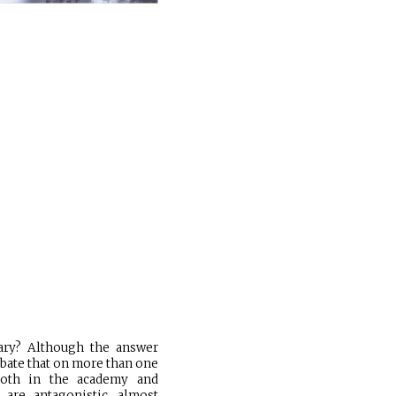
sary? Although the answer
ebate that on more than one
both in the academy and
s are antagonistic, almost