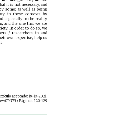
that it is not necessary, and
 by some; as well as being
ry in these
contexts by
nd especially in th
e reality
in, and the one that we are
iety. In order to do so, we
chers / researchers in and
eir own expertise, help us
r.
Artículo aceptado: 19-10-2021.
uv.vi79.375 / Páginas: 120-129