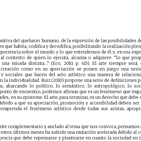
tantiva del quehacer humano, de la expresión de las posibilidades 
 que habita, codifica y decodifica, posibilitando la realización plena
xperiencia sobre el mundo y lo que entendemos de él y, en esa exp
l contexto de quien lo ejecuta, alcanza o adquiere: “lo que prop
una mirada distinta…” (Eco, 2010, p. 415). El arte siempre será,
 creación como en su apreciación se ponen en juego una serie
 y sociales que hacen del acto artístico una manera de relacion
on la individualidad. Ruiz (2010) propone una serie de definiciones p
s, abarcando lo político, lo semántico, lo antropológico, lo soc
unto de encuentro, podemos afirmar que es un fenómeno que impac
ades, en su episteme. El arte, para terminar, es un derecho que debe
 debido a que su apreciación, promoción y accesibilidad deben ser
comprenda el fenómeno artístico desde todas sus aristas, apro
ente complementario y anclado al tema que nos convoca, pensamos
estos últimos meses ha sufrido una mutación acelerada debido al c
rgencia que debe repensarse y plantearse en cuanto la sociedad en 