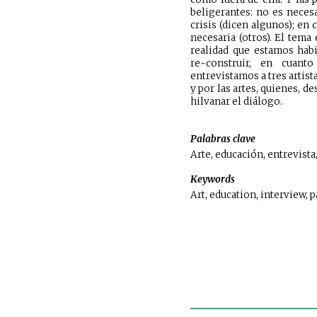
beligerantes: no es neces
crisis (dicen algunos); en
necesaria (otros). El tema
realidad que estamos hab
re-construir, en cuanto
entrevistamos a tres artis
y por las artes, quienes, d
hilvanar el diálogo.
Palabras clave
Arte, educación, entrevista,
Keywords
Art, education, interview, p