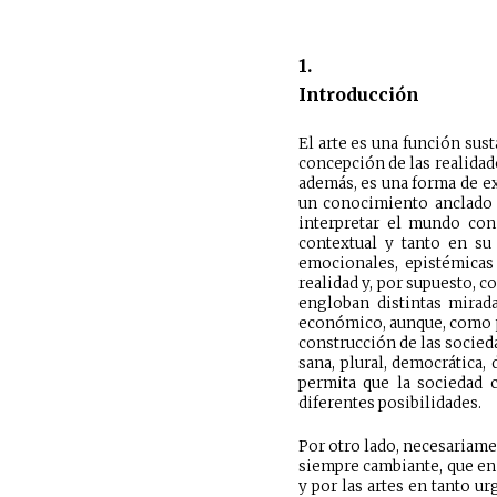
1.
Introducción
El arte es una función sus
concepción de las realidades
además, es una forma de e
un conocimiento anclado a
interpretar el mundo con 
contextual y tanto en su
emocionales, epistémicas
realidad y, por supuesto, c
engloban distintas mirada
económico, aunque, como p
construcción de las socied
sana, plural, democrática,
permita que la sociedad 
diferentes posibilidades.
Por otro lado, necesariam
siempre cambiante, que en 
y por las artes en tanto u