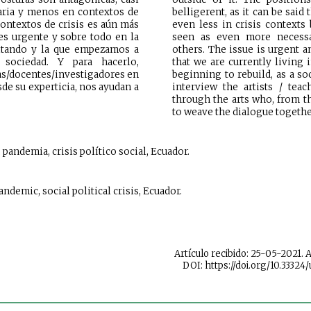
aria y menos en contextos de
belligerent, as it can be said 
 contextos de crisis es aún más
even less in crisis contexts
 es urgente y sobre todo en la
seen as even more necessa
itando y la que empezamos a
others. The issue is urgent a
 sociedad. Y para hacerlo,
that we are currently living 
tas/docentes/investigadores en
beginning to rebuild, as a soc
esde su experticia, nos ayudan a
interview the artists / tea
through the arts who, from th
to weave the dialogue togethe
 pandemia, crisis político social, Ecuador.
andemic, social politi
cal crisis,
Ecuador.
Artículo recibido: 25-05-2021. 
DOI: https://doi.org/10.33324/