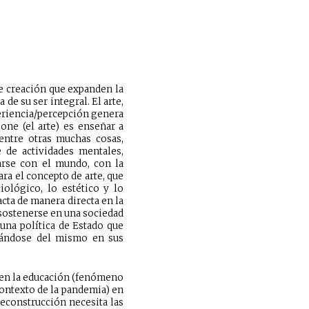
de creación que expanden la
 de su ser integral. El arte,
eriencia/percepción genera
one (el arte) es enseñar a
 entre otras muchas cosas,
 de actividades mentales,
arse con el mundo, con la
ara el concepto de arte, que
iológico, lo estético y lo
ta de manera directa en la
 sostenerse en una sociedad
 una política de Estado que
piándose del mismo en sus
 en la educación (fenómeno
ontexto de la pandemia) en
reconstrucción necesita las