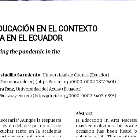
EDUCACIÓN EN EL CONTEXTO
A EN EL ECUADOR
ing the pandemic in the
studillo Sarmiento,
Universidad de Cuenca (Ecuador)
s@ucuenca.edu.ec) (https://orcid.org/0000-0002-2817-7401)
ra Ruiz,
Universidad del Azuay (Ecuador)
@uazuay.edu.ec) (https://orcid.org/0000-0002-3407-6893)
Abstract
necesaria? Aunque la respuesta
Is Education in Arts Neces
e es un debate que, en más de
may seem obvious, this is a d
cuchar tanto en la academia
occasion has been heard 
posturas son antagónicas, casi
outside of it. The position