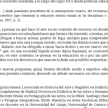
na corriente orientada, a lo largo del siglo XX y desde políticas educa
(…) desde postulados procedentes de la autoexpresión creativa, del reconstruc
ientífico (que fomentará la educación artística basada en las disciplinas) o
a, 2017, p. 2).
 a pensar en qué hace el arte en un contexto de encierro en donde
guraciones sociales/familiares que hemos ido tejiendo, a tientas, e
bligan a buscar aristas, puntos de fuga, anclajes para comprender
uevo que nos reta a seguir siendo, sin todas las distracciones que 
no dudarlo, nos ha obligado a mirar hacia dentro y en ese nuevo ver
” que, en una sociedad líquida (como dijera Bauman), se convierte
os, en este contexto, re-pensar en la educación en y por las ar
les son los derroteros que marcan la duda, sus posibles respuestas 
o nuevas preguntas, quizá, hemos decidido acudir a expertos educ
 nos permita construir, abriendo un debate necesario en estos nu
ginia Gamez: Licenciada en Historia del Arte y Magíster en Didáctic
 Complutense de Madrid, Doctora en Didáctica de las Artes y Humanid
docente titular en Pedagogía de las Artes, en la UNAE. Santiago Harr
 y Terapias Integrativas, UASB; Maestría en Artes Escénicas UFB
ex docente en la Universidad del Azuay, Universidad de Cuenca y