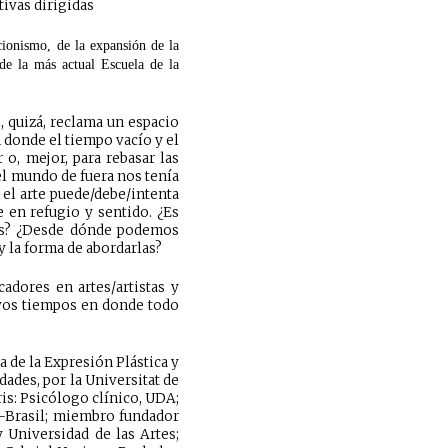
tivas dirigidas
cionismo, de la expansión de la
 de la más actual Escuela de la
, quizá, reclama un espacio
n donde el tiempo vacío y el
 o, mejor, para rebasar las
el mundo de fuera nos tenía
 el arte puede/debe/intenta
 en refugio y sentido. ¿Es
tes? ¿Desde dónde podemos
y la forma de abordarlas?
adores en artes/artistas y
evos tiempos en donde todo
a de la Expresión Plástica y
ades, por la Universitat de
is: Psicólogo clínico, UDA;
A-Brasil; miembro fundador
 Universidad de las Artes;