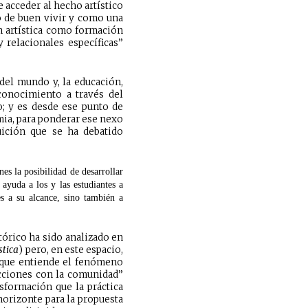
e acceder al hecho artístico
o de buen vivir y como una
n artística como formación
 relacionales específicas”
del mundo y, la educación,
conocimiento a través del
; y es desde ese punto de
mia, para ponderar ese nexo
uición que se ha debatido
es la posibilidad de desarrollar
 ayuda a los y las estudiantes a
es a su alcance, sino también a
tórico ha sido analizado en
stica
) pero, en este espacio,
, que entiende el fenómeno
 acciones con la comunidad”
nsformación que la práctica
horizonte para la propuesta