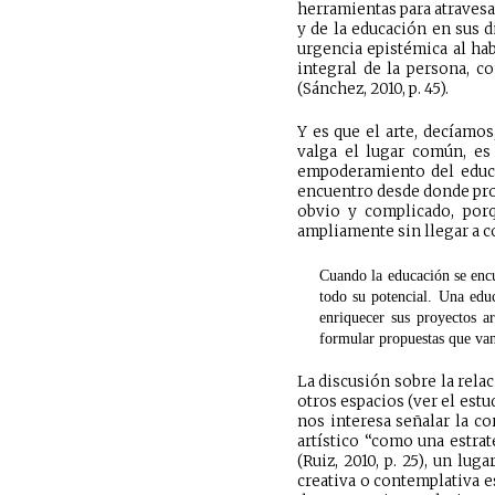
herramientas para atravesar
y de la educación en sus 
urgencia epistémica al ha
integral de la persona, co
(Sánchez, 2010, p. 45).
Y es que el arte, decíamo
valga el lugar común, es
empoderamiento del educa
encuentro desde donde prop
obvio y complicado, porq
ampliamente sin llegar a c
Cuando la educación se encue
todo su potencial. Una educ
enriquecer sus proyectos ar
formular propuestas que van 
La discusión sobre la rela
otros espacios (ver el estu
nos interesa señalar la c
artístico “como una estrat
(Ruiz, 2010, p. 25), un lu
creativa o contemplativa e