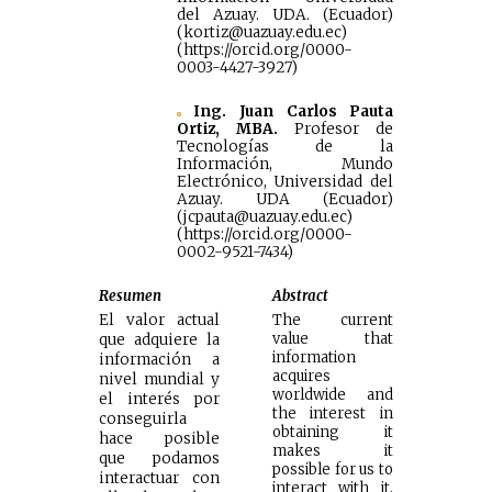
del Azuay. UDA. (Ecuador)
(kortiz@uazuay.edu.ec)
(https://orcid.org/0000-
0003-4427-3927)
Ing. Juan Carlos Pauta
Ortiz, MBA.
Profesor de
Tecnologías de la
Información, Mundo
Electrónico, Universidad del
Azuay. UDA (Ecuador)
(jcpauta@uazuay.edu.ec)
(https://orcid.org/0000-
0002-9521-7434)
Resumen
Abstract
El valor actual
The current
value that
que adquiere la
information
información a
acquires
nivel mundial y
worldwide and
el interés por
the interest in
conseguirla
obtaining it
hace posible
makes it
que podamos
possible for us to
interactuar con
interact with it,