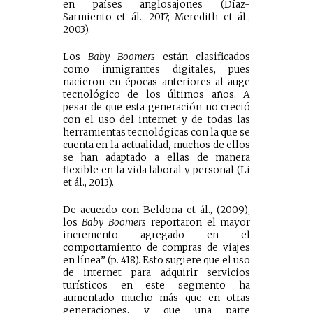
en países anglosajones (Díaz-
Sarmiento et ál., 2017; Meredith et ál.,
2003).
Los
Baby Boomers
están clasificados
como inmigrantes digitales, pues
nacieron en épocas anteriores al auge
tecnológico de los últimos años. A
pesar de que esta generación no creció
con el uso del internet y de todas las
herramientas tecnológicas con la que se
cuenta en la actualidad, muchos de ellos
se han adaptado a ellas de manera
flexible en la vida laboral y personal (Li
et ál., 2013).
De acuerdo con Beldona et ál., (2009),
los
Baby Boomers
reportaron el mayor
incremento agregado en el
comportamiento de compras de viajes
en línea” (p. 418). Esto sugiere que el uso
de internet para adquirir servicios
turísticos en este segmento ha
aumentado mucho más que en otras
generaciones, y que una parte