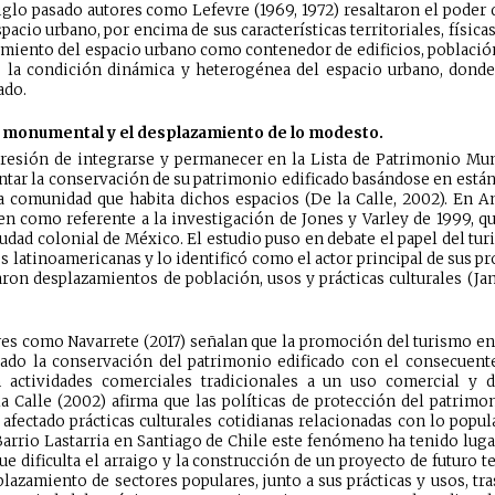
siglo pasado autores como Lefevre (1969, 1972) resaltaron el poder
pacio urbano, por encima de sus características territoriales, física
miento del espacio urbano como contenedor de edificios, población
la condición dinámica y heterogénea del espacio urbano, donde 
ado.
lo monumental y el desplazamiento de lo modesto.
 presión de integrarse y permanecer en la Lista de Patrimonio Mun
entar la conservación de su patrimonio edificado basándose en están
a comunidad que habita dichos espacios (De la Calle, 2002). En Am
n como referente a la investigación de Jones y Varley de 1999, qu
udad colonial de México. El estudio puso en debate el papel del tu
 latinoamericanas y lo identificó como el actor principal de sus pr
aron desplazamientos de población, usos y prácticas culturales (Ja
res como Navarrete (2017) señalan que la promoción del turismo en
ado la conservación del patrimonio edificado con el consecuent
 actividades comerciales tradicionales a un uso comercial y 
 la Calle (2002) afirma que las políticas de protección del patrimon
afectado prácticas culturales cotidianas relacionadas con lo popul
Barrio Lastarria en Santiago de Chile este fenómeno ha tenido luga
e dificulta el arraigo y la construcción de un proyecto de futuro ter
plazamiento de sectores populares, junto a sus prácticas y usos, tr