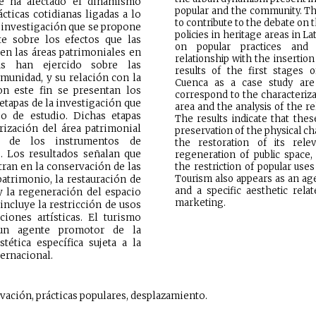
ue ha afectado el dinamismo
popular and the community. T
cticas cotidianas ligadas a lo
to contribute to the debate on 
 investigación que se propone
policies in heritage areas in L
te sobre los efectos que las
on popular practices and
en las áreas patrimoniales en
relationship with the insertion
nas han ejercido sobre las
results of the first stages 
omunidad, y su relación con la
Cuenca as a case study are
on este fin se presentan los
correspond to the characteriza
 etapas de la investigación que
area and the analysis of the r
 de estudio. Dichas etapas
The results indicate that the
rización del área patrimonial
preservation of the physical cha
s de los instrumentos de
the restoration of its rele
s. Los resultados señalan que
regeneration of public space
ran en la conservación de las
the restriction of popular uses
Tourism also appears as an ag
 patrimonio, la restauración de
and a specific aesthetic relat
y la regeneración del espacio
marketing.
incluye la restricción de usos
iones artísticas. El turismo
un agente promotor de la
ética específica sujeta a la
ternacional.
ación, prácticas populares, desplazamiento.