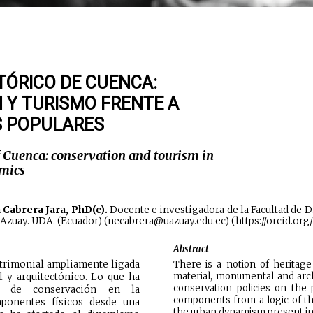
TÓRICO DE CUENCA:
 Y TURISMO FRENTE A
S POPULARES
f Cuenca: conservation and tourism in
amics
 Cabrera Jara, PhD(c).
Docente e investigadora de la Facultad de D
 Azuay. UDA. (Ecuador) (necabrera@uazuay.edu.ec) (https://orcid.o
Abstract
atrimonial ampliamente ligada
There is a notion of heritage
material, monumental and arch
 y arquitectónico. Lo que ha
conservation policies on the p
cas de conservación en la
components from a logic of the
ponentes físicos desde una
the urban dynamism present in d