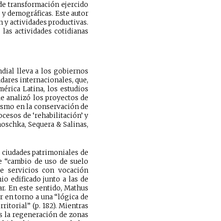
 de transformación ejercido
s y demográficas. Este autor
 y actividades productivas.
las actividades cotidianas
dial lleva a los gobiernos
dares internacionales, que,
érica Latina, los estudios
e analizó los proyectos de
rismo en la conservación de
ocesos de ‘rehabilitación’ y
noschka, Sequera & Salinas,
 ciudades patrimoniales de
e “cambio de uso de suelo
de servicios con vocación
io edificado junto a las de
ar. En este sentido, Mathus
r en torno a una “lógica de
ritorial” (p. 182). Mientras
as la regeneración de zonas