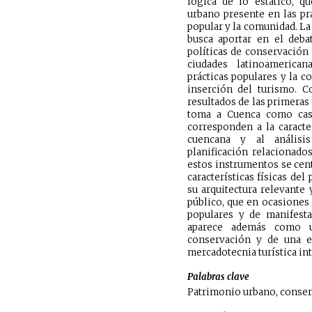
lógica de lo estático, q
urbano presente en las prá
popular y la comunidad. La
busca aportar en el deba
políticas de conservación 
ciudades latinoamerica
prácticas populares y la c
inserción del turismo. C
resultados de las primeras
toma a Cuenca como caso
corresponden a la caracte
cuencana y al análisi
planificación relacionado
estos instrumentos se cent
características físicas del
su arquitectura relevante 
público, que en ocasiones 
populares y de manifestac
aparece además como 
conservación y de una est
mercadotecnia turística in
Palabras clave
Patrimonio urbano, conserv