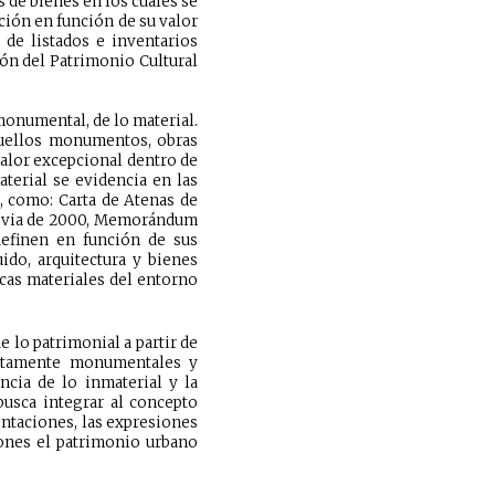
 de bienes en los cuales se
ación en función de su valor
 de listados e inventarios
ón del Patrimonio Cultural
monumental, de lo material.
quellos monumentos, obras
valor excepcional dentro de
aterial se evidencia en las
o, como: Carta de Atenas de
racovia de 2000, Memorándum
definen en función de sus
ido, arquitectura y bienes
cas materiales del entorno
 lo patrimonial a partir de
 netamente monumentales y
ncia de lo inmaterial y la
busca integrar al concepto
ntaciones, las expresiones
ones el patrimonio urbano