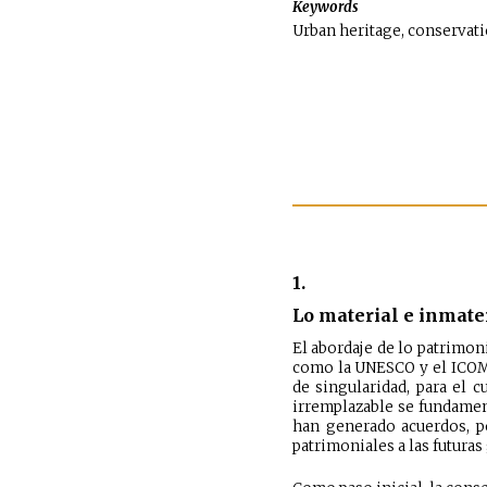
Keywords
Urban heritage, conservati
1.
Lo material e inmate
El abordaje de lo patrimon
como la UNESCO y el ICOMO
de singularidad, para el c
irremplazable se fundament
han generado acuerdos, po
patrimoniales a las futura