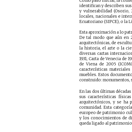
Como paso inicial, la cons
identifican y describen sus
y vulnerabilidad (Osorio, 
locales, nacionales e inte
Ecuatoriano (SIPCE), o la 
Esta aproximación a lo pat
De tal modo que aún en 2
arquitectónicas, de escult
la historia, el arte o la 
diversas cartas internacio
1931, Carta de Venecia de 
de Viena de 2005 (ICOMOS
características materiale
muebles. Estos documentos 
construido: monumentos, si
En las dos últimas décadas
sus características físi
arquitectónicos, y se ha 
comunidad. Esta categoría
europeo de patrimonio cul
y los conocimientos de d
queda ligado al patrimonio 