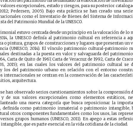
ervación del patrimonio ha demandado la elaboración de inventarios
 valores excepcionales, estado y riesgos, para su posterior catalog
2012; Pedersen, 2005). Bajo esta práctica se han creado una serie
rnacionales como el Inventario de Bienes del Sistema de Informaci
Lista del Patrimonio Mundial de la UNESCO.
rimonial estuvo centrada desde un principio en la valoración de lo 
014, la UNESCO definía al patrimonio cultural en referencia a a
ura o pintura, grupos de construcciones y lugares que presentan un 
ciencia (UNESCO, 2014). El vínculo patrimonio cultural-patrimonio m
nales destinadas a la puesta en valor y salvaguarda del patrimoni
1964, Carta de Quito de 1967, Carta de Veracruz de 1992, Carta de C
, 2015); en las cuales los valores del patrimonio cultural se 
s y los del patrimonio urbano en relación con el entorno constru
internacionales se centran en la conservación de las característi
tios, arquitectura.
 se han observado serios cuestionamientos sobre la comprensión de
cas y de sus valores excepcionales como elementos estáticos,
planteado una nueva categoría que busca reposicionar la importa
, definida como patrimonio inmaterial o patrimonio intangible, 
tural otros componentes fundamentales como los usos, las represe
iversos grupos humanos (UNESCO, 2011). En apego a estas reflexi
intangible, que es parte esencial en la vida cotidiana de la ciudad.