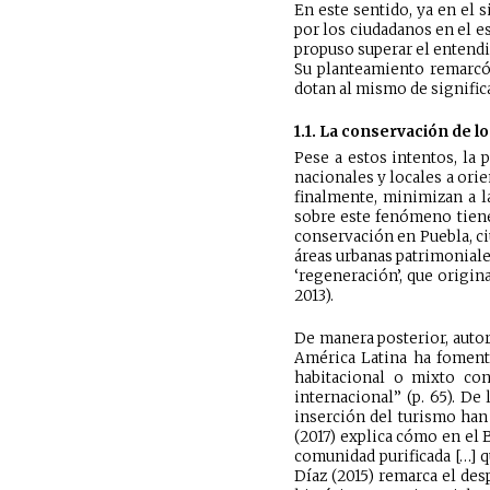
En este sentido, ya en el 
por los ciudadanos en el es
propuso superar el entendi
Su planteamiento remarcó 
dotan al mismo de signific
1.1. La conservación de 
Pese a estos intentos, la
nacionales y locales a ori
finalmente, minimizan a l
sobre este fenómeno tiene
conservación en Puebla, ci
áreas urbanas patrimoniales
‘regeneración’, que origin
2013).
De manera posterior, auto
América Latina ha foment
habitacional o mixto con
internacional” (p. 65). De
inserción del turismo han 
(2017) explica cómo en el 
comunidad purificada […] qu
Díaz (2015) remarca el des