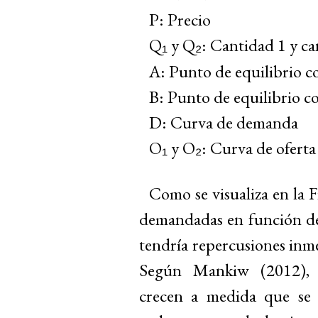
P:
Precio
Q
y Q
:
Cantidad 1 y ca
₁
₂
A:
Punto de equilibrio c
B:
Punto de equilibrio c
D:
Curva de demanda
O
y O
:
Curva de oferta
₁
₂
Como se visualiza en la F
demandadas en función de 
tendría repercusiones inme
Según Mankiw (2012), lo
crecen a medida que se i