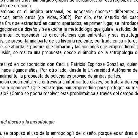
tilo de creación.
námicas en el ámbito artesanal, es necesario observar diferentes 
ómicos, entre otros (de Vidas, 2002). Por ello, este estudio del ca
 Cruz se estructuró en cuatro apartados; en primer lugar, se introduce
tigaciones de diseño y se expone la metodología que guía el estudio; 
rmiten comprender las circunstancias que enfrentan y sus estrateg
s, se presenta una parte de su historia reciente, centrada en su interés
e, se aborda la postura que tomaron y las acciones que emprendieron p
scusión, se realiza una propuesta, desde el ámbito de la antropología d
realizó en colaboración con Cecilia Patricia Espinoza González, quien
 hace algunos años. Por otro lado, desde la Universidad Autónoma de
 Finalmente, la propuesta de soluciones provino de ambas partes.
gación documental y la entrevista a informantes claves, se tratará de r
rse a conocer? ¿Qué estrategias han emprendido para proteger su ma
abajo? ¿Cómo se podría resolver esta problemática a través del campo d
 del diseño y la metodología
n, se propuso el uso de la antropología del diseño, porque es un área 