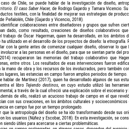
 caso de Chile, se puede hablar de la investigación de diseño, antro
ritorio. El caso Saber Hacer,
de Rodrigo Gajardo y Tamara Vicencio. Su 
uctos textiles, con la finalidad de mejorar sus estrategias de producc
de Peñalolén, Chile (Gajardo y Vicencio, 2018).
dentificar colaboraciones entre diseñadores y grupos que sufren ciert
an dado, como resultado, creaciones de diseños colaborativos que 
l trabajo de Óscar Hagerman, quien ha desarrollado, en los ámbitos de
e ha utilizado en el desarrollo de los proyectos de diseño: la etnografía
lar con la gente antes de comenzar cualquier diseño, observar lo que
e involucrar a las personas en el diseño, para que se sientan parte del pr
2014) recuperaron las memorias del trabajo colaborativo que Hager
enas, entre otros. Los resultados de esas intervenciones fueron edific
la mano de obra y los recursos de los involucrados, pero también con
nos lugares, las estancias en campo fueron amplios periodos de tiempo.
e hablar de Martínez (2017), quien ha desarrollado algunos de sus estu
entra el libro
Tejiendo destinos
, en cuyo estudio utilizó las herramie
umental, a través de la cual ofreció una explicación sobre el escenario y
demás de ello, realizó un acucioso trabajo de campo en el que reveló 
ían con sus creaciones, en los ámbitos culturales y socioeconómicos 
tancia en campo fue por un tiempo prolongado.
r que la antropología del diseño se ha ido transformando desde sus o
on los usuarios (Núñez y Escobar, 2018). En esta investigación, se con
en siendo útiles para acercarse a ciertas problemáticas.
cias en campo prolongadas, en algunos casos, dependen del auspicio in