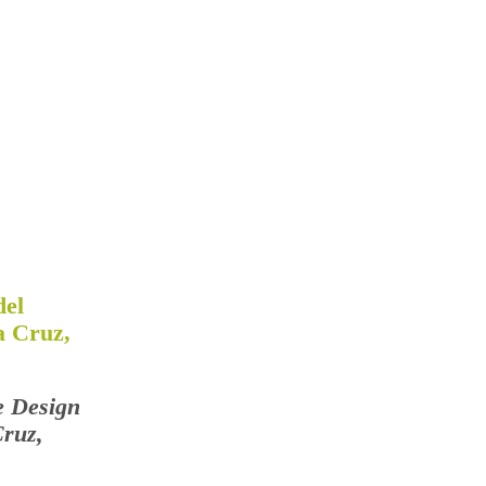
del
a Cruz,
e Design
Cruz,