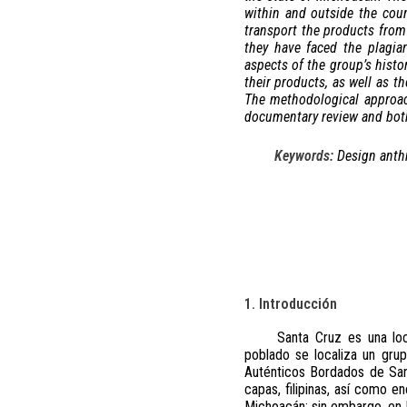
within and outside the cou
transport the products from 
they have faced the plagia
aspects of the group’s histo
their products, as well as th
The methodological approac
documentary review and both
Keywords:
Design anthr
1. Introducción
Santa Cruz es una lo
poblado se localiza un gru
Auténticos Bordados de Sant
capas, filipinas, así como e
Michoacán; sin embargo, en 