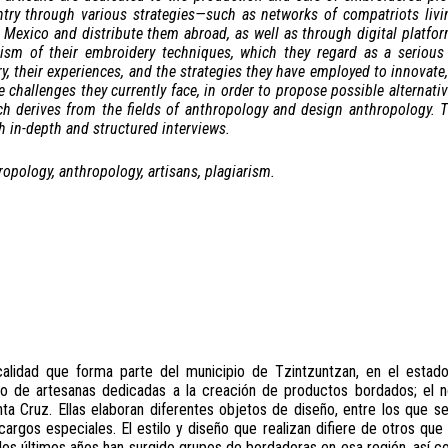
ntry through various strategies—such as networks of compatriots livi
Mexico and distribute them abroad, as well as through digital platform
rism of their embroidery techniques, which they regard as a serious 
ry, their experiences, and the strategies they have employed to innovat
e challenges they currently face, in order to propose possible alternativ
h derives from the fields of anthropology and design anthropology. 
 in-depth and structured interviews.
opology, anthropology, artisans, plagiarism.
calidad que forma parte del municipio de Tzintzuntzan, en el estad
po de artesanas dedicadas a la creación de productos bordados; el
a Cruz. Ellas elaboran diferentes objetos de diseño, entre los que se 
ncargos especiales. El estilo y diseño que realizan difiere de otros qu
los últimos años han surgido grupos de bordadoras en esa región, así 