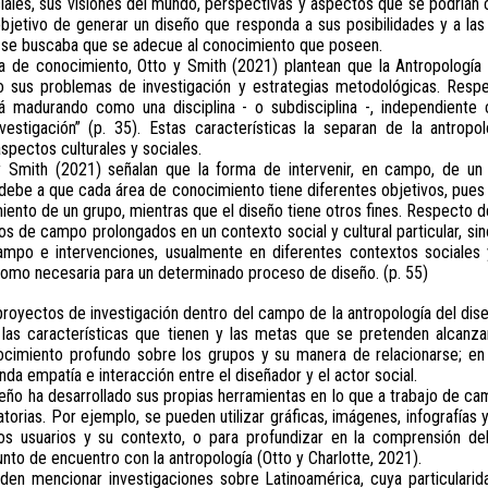
ciales, sus visiones del mundo, perspectivas y aspectos que se podrían
 objetivo de generar un diseño que responda a sus posibilidades y a la
o, se buscaba que se adecue al conocimiento que poseen.
 de conocimiento, Otto y Smith (2021) plantean que la Antropología d
o sus problemas de investigación y estrategias metodológicas. Respec
tá madurando como una disciplina - o subdisciplina -, independiente
stigación” (p. 35). Estas características la separan de la antropolo
pectos culturales y sociales.
y Smith (2021) señalan que la forma de intervenir, en campo, de un
 debe a que cada área de conocimiento tiene diferentes objetivos, pues 
iento de un grupo, mientras que el diseño tiene otros fines. Respecto de
os de campo prolongados en un contexto social y cultural particular, sin
mpo e intervenciones, usualmente en diferentes contextos sociales y 
omo necesaria para un determinado proceso de diseño. (p. 55)
proyectos de investigación dentro del campo de la antropología del d
las características que tienen y las metas que se pretenden alcanzar
cimiento profundo sobre los grupos y su manera de relacionarse; en o
da empatía e interacción entre el diseñador y el actor social.
seño ha desarrollado sus propias herramientas en lo que a trabajo de c
torias. Por ejemplo, se pueden utilizar gráficas, imágenes, infografías
os usuarios y su contexto, o para profundizar en la comprensión de
unto de encuentro con la antropología (Otto y Charlotte, 2021).
den mencionar investigaciones sobre Latinoamérica, cuya particularid