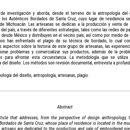
 de investigación y aborda, desde el terreno de la antropología del 
 los Auténticos Bordados de Santa Cruz, cuyo lugar de residencia se 
 de Michoacán. Las artesanas se dedican a la producción y venta de 
 del país, a través de diferentes estrategias, tales como las redes de 
n desde México y distribuyen en el vecino país, así como por medio de l
ños han enfrentado el plagio de su técnica de bordado, lo cual co
s aspectos sobre la historia de este grupo de artesanas, las experienc
lucionar problemas y comercializar sus productos, además de la probl
vas para afrontar esta circunstancia. La metodología que se utili
ía del diseño. Los métodos son revisión documental, entrevista a profund
ología del diseño, antropología, artesanas, plagio.
Abstract
rticle that addresses, from the perspective of design anthropology, 
ordados de Santa Cruz, whose place of residence is located in the muni
 artisans are dedicated to the production and sale of embroidered pi