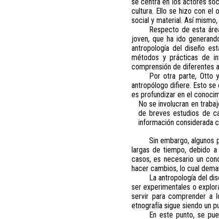
se centra en los actores so
cultura. Ello se hizo con el
social y material. Así mism
Respecto de esta área
joven, que ha ido generand
antropología del diseño es
métodos y prácticas de inve
comprensión de diferentes as
Por otra parte, Otto 
antropólogo difiere. Esto se
es profundizar en el conocim
No se involucran en trabaj
de breves estudios de ca
información considerada c
Sin embargo, algunos 
largas de tiempo, debido a 
casos, es necesario un cono
hacer cambios, lo cual deman
La antropología del di
ser experimentales o explora
servir para comprender a l
etnografía sigue siendo un p
En este punto, se pue