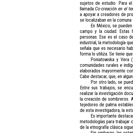
sujetos de estudio. Para el
llamada
Co-creación en el ter
a apoyar a creadores de prod
se localizaban en la comuna 
En México, se pueden i
campo y la ciudad. Estas h
personas. Ese es el caso de
industrial, la metodología qu
señala que es necesario hab
forma lo utiliza. Se tiene qu
Poniatowska y Vera (
comunidades rurales e indíg
elaborados mayormente con 
Cabe destacar, que, en algu
Por otro lado, se pued
Entre sus trabajos, se encu
realizar la investigación doc
la creación de sombreros. A
tejedores de palma establec
de esta investigadora, la es
Es importante destaca
metodologías para trabajar c
de la etnografía clásica sigu
Sin embargo, las estan