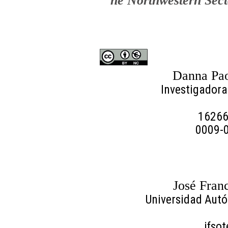
he Northwestern Sect
Danna Pao
Investigadora
1626
0009-
José Fran
Universidad Aut
jfso