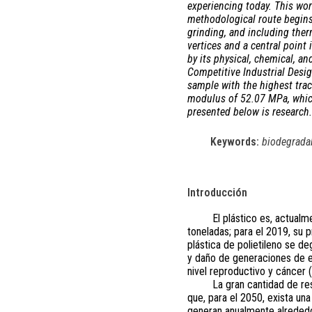
experiencing today. This wo
methodological route begins
grinding, and including ther
vertices and a central point
by its physical, chemical, a
Competitive Industrial Desig
sample with the highest trac
modulus of 52.07 MPa, which m
presented below is research.
Keywords:
biodegradab
Introducción
El plástico es, actual
toneladas; para el 2019, su
plástica de polietileno se 
y daño de generaciones de e
nivel reproductivo y cáncer 
La gran cantidad de re
que, para el 2050, exista una
generan anualmente alrededo