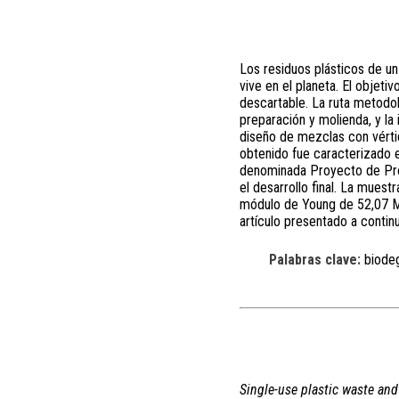
Los residuos plásticos de un
vive en el planeta. El objeti
descartable. La ruta metodol
preparación y molienda, y la
diseño de mezclas con vértic
obtenido fue caracterizado e
denominada Proyecto de Prom
el desarrollo final. La mue
módulo de Young de 52,07 Mpa
artículo presentado a contin
Palabras clave:
biodeg
Single-use plastic waste and