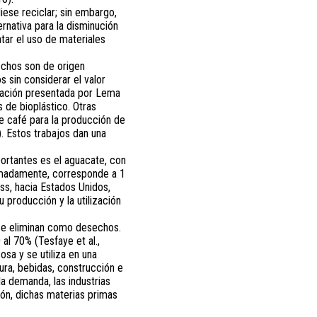
ese reciclar; sin embargo,
rnativa para la disminución
tar el uso de materiales
echos son de origen
 sin considerar el valor
igación presentada por Lema
s de bioplástico. Otras
e café para la producción de
. Estos trabajos dan una
mportantes es el aguacate, con
imadamente, corresponde a 1
ss, hacia Estados Unidos,
 producción y la utilización
se eliminan como desechos.
al 70% (Tesfaye et al.,
sa y se utiliza en una
tura, bebidas, construcción e
a demanda, las industrias
dón, dichas materias primas