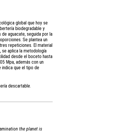
cológica global que hoy se
ubertería biodegradable y
s de aguacate, seguida por la
roporciones. Se plantea un
res repeticiones. El material
, se aplica la metodología
ilidad desde el boceto hasta
 2,05 Mpa, además con un
 indica que el tipo de
ería descartable.
amination the planet is