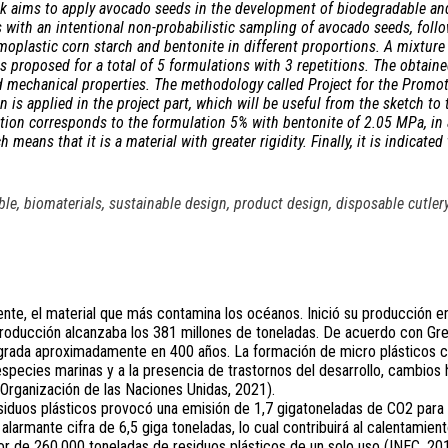
rk aims to apply avocado seeds in the development of biodegradable and
 with an intentional non-probabilistic sampling of avocado seeds, foll
moplastic corn starch and bentonite in different proportions. A mixtur
 is proposed for a total of 5 formulations with 3 repetitions. The obtain
nd mechanical properties. The methodology called Project for the Promot
n is applied in the project part, which will be useful from the sketch to
tion corresponds to the formulation 5% with bentonite of 2.05 MPa, in 
eans that it is a material with greater rigidity. Finally, it is indicated 
le, biomaterials, sustainable design, product design, disposable cutlery
mente, el material que más contamina los océanos. Inició su producción 
 producción alcanzaba los 381 millones de toneladas. De acuerdo con Gr
degrada aproximadamente en 400 años. La formación de micro plásticos c
species marinas y a la presencia de trastornos del desarrollo, cambios
(Organización de las Naciones Unidas, 2021).
siduos plásticos provocó una emisión de 1,7 gigatoneladas de CO2 para
 alarmante cifra de 6,5 giga toneladas, lo cual contribuirá al calentamien
r de 260.000 toneladas de residuos plásticos de un solo uso (INEC, 201