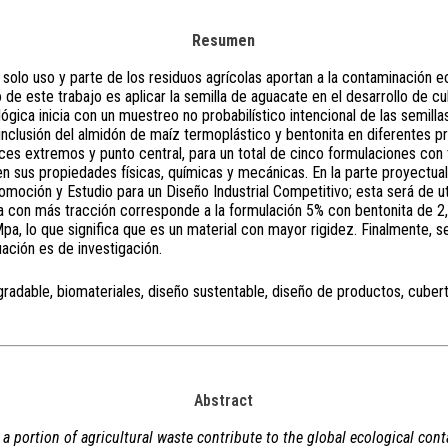
Resumen
 solo uso y parte de los residuos agrícolas aportan a la contaminación e
vo de este trabajo es aplicar la semilla de aguacate en el desarrollo de c
ógica inicia con un muestreo no probabilístico intencional de las semilla
 inclusión del almidón de maíz termoplástico y bentonita en diferentes p
es extremos y punto central, para un total de cinco formulaciones con t
n sus propiedades físicas, químicas y mecánicas. En la parte proyectual
oción y Estudio para un Diseño Industrial Competitivo; esta será de ut
stra con más tracción corresponde a la formulación 5% con bentonita de
, lo que significa que es un material con mayor rigidez. Finalmente, se
uación es de investigación.
radable, biomateriales, diseño sustentable, diseño de productos, cubert
Abstract
 a portion of agricultural waste contribute to the global ecological cont