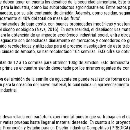
deben tener en cuenta los desafíos de la seguridad alimentaria. Este te
 para la industria, como los subproductos agroindustriales. Entre estos
aguacate, por su alto contenido de almidón. Además, como residuo, segú
damente el 40% del total de masa del fruto”.
 materiales de bajo costo, con buenas propiedades mecánicas y sosteni
l diseño ecológico (Nava, 2016). En esta realidad, el diseñador usa mate
ra la obtención de un impacto económico, industrial, social, entre otros
e aguacate son desechadas diariamente en mercados y comedores de g
ido recolectadas y utilizadas para el proceso investigativo de este traba
a ciudad de Ambato, se han recolectado 104 semillas. Esta cifra se obt
tan de 12 a 15 semillas para obtener 100g de almidón. Esto demuestra q
a prima se encuentra siendo desechada por los mismos agentes de cont
n del almidón de la semilla de aguacate se puede realizar de forma case
zan para la creación del nuevo material, lo cual indica un aprovechamiento
industrial.
do desarrollada con carácter experimental, puesto que se trabaja en el d
r varias pruebas hasta llegar al material deseado. En cuanto a lo proyectu
 Promoción y Estudio para un Diseño Industrial Competitivo (PREDICA),