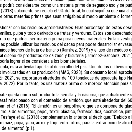
s podría considerarse como una materia prima de segundo uso y se pudi
018) solamente se recicla el 9% del total, lo cual significa que una alte
 por otras materias primas que sean amigables al medio ambiente o fomen
stionar son los residuos agroindustriales. Gran porcentaje de estos des
millas, pulpa y todo derivado de frutas y verduras. Estos son desechados
r lo que podrían ser materia prima para nuevos materiales. En la invest
es posible utilizar los residuos del cacao para poder desarrollar envase
ánicos hechos de hoja de banano (Ramírez, 2019) y el uso de residuos d
 al diseño de productos de calzado y bisutería (Jiménez-Sánchez, 2021)
odría lograr si se considera a los biomateriales.
cola; esta actividad aporta al desarrollo del país. Uno de los cultivos i
s involucradas en su producción (MAG, 2023). Su consumo local, aprox
. En 2021, se exportaron alrededor de 100 toneladas de aguacate tipo Ha
a, 2022). Por lo tanto, es una materia prima que merece atención para su
ate queda como subproducto la semilla y la cáscara, que actualmente 
 está relacionado con el contenido de almidón, que está alrededor del 60 
ryam
et al.
(2016): “El almidón es un biopolímero que se compone de gluco
o la de alimentos, papel, textil, plástico, farmacéutica, cosmética, pin
. Tesfaye
et al.
(2018) complementan lo anterior al decir que: “Debido a l
o maíz, papa, yuca, arroz y trigo entre otros, para la extracción de almi
de alimento” (p.1).