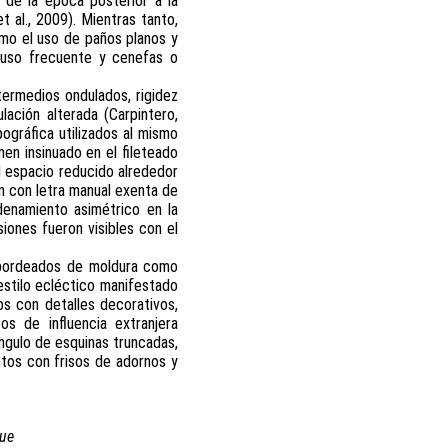
a de la época posterior a la
t al., 2009). Mientras tanto,
omo el uso de paños planos y
o uso frecuente y cenefas o
termedios ondulados, rigidez
ación alterada (Carpintero,
ográfica utilizados al mismo
men insinuado en el fileteado
el espacio reducido alrededor
ón con letra manual exenta de
denamiento asimétrico en la
siones fueron visibles con el
n bordeados de moldura como
 estilo ecléctico manifestado
s con detalles decorativos,
s de influencia extranjera
ángulo de esquinas truncadas,
ntos con frisos de adornos y
que