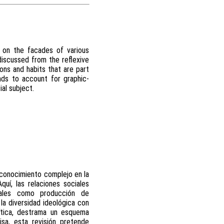
d on the facades of various
discussed from the reflexive
ions and habits that are part
tends to account for graphic-
al subject.
reconocimiento complejo en la
uí, las relaciones sociales
onales como producción de
 la diversidad ideológica con
rítica, destrama un esquema
isa, esta revisión pretende