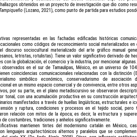
 hallazgos obtenidos en un proyecto de investigación que dio como resul
o Tampiqueño
(Lozano, 2021), como punto de partida para estudios posd
cativas representadas en las fachadas edificadas históricas comuni
icacionales como códigos de reconocimiento social materializados en el
 discurso sociocultural materializado del arte gráfico manual gene
sanos, letristas, rotulistas). Tiene un valor significativo derivado de h
s con la globalización, el comercio y la industria, por mencionar algunas.
observados en el sur de Tamaulipas, México, en un universo de 104 g
enen coincidencias comunicacionales relacionadas con la distinción (Bo
rialismo simbólico económico, conservadurismo de asociación dic
ncional en un mismo espacio comercial y de convivencia, entre otros as
tivos, por su parte, en el plano metadiscursivo se observaron descrip
lor tonal, con una acumulación productiva en su construcción arquitec
inarios manifestados a través de huellas lingüísticas, estructurales e i
ensión y ruptura, condiciones y procesos en el tejido social, pero 
ron relación con mitos de la época; es decir, la estructura y supere
 de costumbres, tradiciones y anhelos significativamente.
tificativas mantienen tintes del modernismo catalán en México, ca
on lenguajes arquitectónicos alternos y paralelos que se complemen