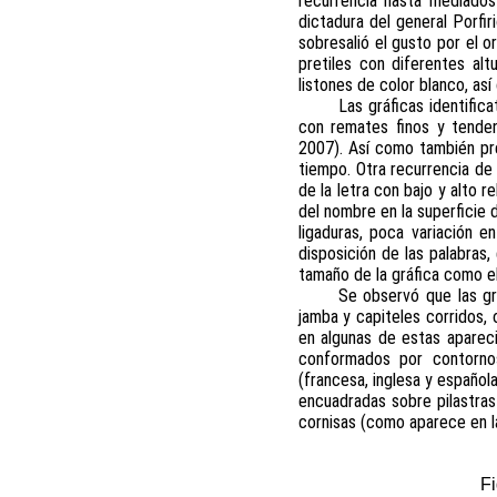
recurrencia hasta mediados 
dictadura del general Porfir
sobresalió el gusto por el 
pretiles con diferentes al
listones de color blanco, as
Las gráficas identifi
con remates finos y tenden
2007). Así como también pre
tiempo. Otra recurrencia de 
de la letra con bajo y alto r
del nombre en la superficie 
ligaduras, poca variación 
disposición de las palabras,
tamaño de la gráfica como e
Se observó que las gr
jamba y capiteles corridos, 
en algunas de estas aparec
conformados por contornos
(francesa, inglesa y español
encuadradas sobre pilastras
cornisas (como aparece en la
Fi