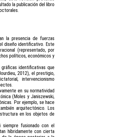
tado la publicación del libro
octorales.
can la presencia de fuerzas
 diseño identificativo. Este
racional (representado, por
echos políticos, económicos y
ráficas identificativas que
urdieu, 2012), el prestigio,
tatorial, intervencionismo
pectos.
tivamente en su normatividad
tónica (Moles y Janiszewski,
cónicas. Por ejemplo, se hace
también arquitectónico. Los
structura en los objetos de
si siempre fusionado con el
tan híbridamente con cierta