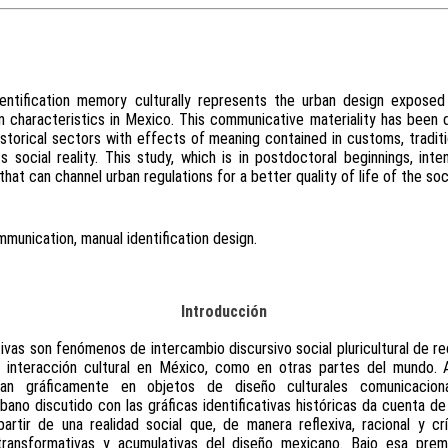
dentification memory culturally represents the urban design expose
n characteristics in Mexico. This communicative materiality has been 
historical sectors with effects of meaning contained in customs, tradit
its social reality. This study, which is in postdoctoral beginnings, in
at can channel urban regulations for a better quality of life of the soci
mmunication, manual identification design.
Introducción
ativas son fenómenos de intercambio discursivo social pluricultural de 
a interacción cultural en México, como en otras partes del mundo. Aq
ntan gráficamente en objetos de diseño culturales comunicaci
bano discutido con las gráficas identificativas históricas da cuenta de
partir de una realidad social que, de manera reflexiva, racional y c
transformativas y acumulativas del diseño mexicano. Bajo esa prem